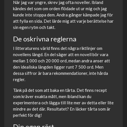
När jag var yngre, skrev jag ofta noveller. Ibland
kändes det som om orden flödade ut ur mig och jag
kunde inte stoppa dem. Andra gånger kämpade jag för
att fylla en sida. Det lärde mig att varje berättelse har
sin egen rytm och takt.
De oskrivna reglerna
I litteraturens värld finns det några riktlinjer om
novellens längd. En del säger att en novell bör vara
mellan 1 000 och 20 000 ord, medan andra anser att
den idealiska längden ligger runt 7 500 ord. Men
dessa siffror är bara rekommendationer, inte hårda
regler.
Tänk på det som att baka en tårta. Det finns recept
som kräver exakta mått, men ibland kan du
experimentera och lägga till lite mer av detta eller lite
mindre av det där. Resultatet? En läcker tårta som är
perfekt för dig!
Din egen röst