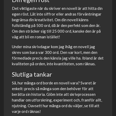
Det viktigaste när du skriver en novell är att hitta din
egen röst. Låt inte siffror eller andras förväntningar
begränsa din kreativitet. Om din novell känns
fullständig på 500 ord, då är den perfekt som den är.
Om den sträcker sig till 25 000 ord, kanske den är på
väg att bli en roman istället!
Under mina skrivdagar kom jag ihåg en novell jag
skrev som bara var 300 ord. Den var kort, men den
förmedlade precis den känsla jag ville ha. Ibland är det
kvaliteten på orden, inte kvantiteten, som räknas.
Slutliga tankar
Så, hur många ord borde en novell vara? Svaret är
enkelt: precis så många som den behöver för att
berätta sin historia. Glöm inte att skrivprocessen
handlar om utforskning, experiment och, framför allt,
njutning. Oavsett hur många ord du väljer, se till att
varje ord räknas!