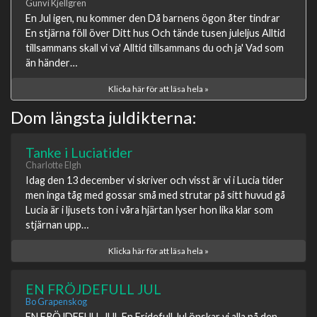
Gunvi Kjellgren
En Jul igen, nu kommer den Då barnens ögon åter tindrar
En stjärna föll över Ditt hus Och tände tusen juleljus Alltid
tillsammans skall vi va' Alltid tillsammans du och ja' Vad som
än händer…
Klicka här för att läsa hela »
Dom längsta juldikterna:
Tanke i Luciatider
Charlotte Elgh
Idag den 13 december vi skriver och visst är vi i Lucia tider
men inga tåg med gossar små med strutar på sitt huvud gå
Lucia är i ljusets ton i våra hjärtan lyser hon lika klar som
stjärnan upp…
Klicka här för att läsa hela »
EN FRÖJDEFULL JUL
Bo Grapenskog
EN FRÖJDEFULL JUL En Fridefull Jul önskar vi alla på den