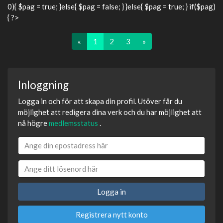
0){ $pag = true; }else{ $pag = false; } }else{ $pag = true; } if($pag)
{ ?>
«
1
2
3
»
Inloggning
Logga in och för att skapa din profil. Utöver får du
möjlighet att redigera dina verk och du har möjlighet att
nå högre
medlemsstatus
.
Logga in
Registrera nytt konto