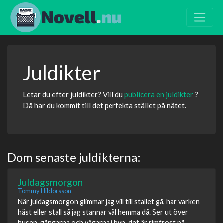
Juldikter
Letar du efter juldikter? Vill du
publicera en juldikter
?
Då har du kommit till det perfekta stället på nätet.
Dom senaste juldikterna:
Juldagsmorgon
Tommy Hildorsson
När juldagsmorgon glimmar jag vill till stallet gå, har varken
häst eller stall så jag stannar väl hemma då. Ser ut över
husen, gångarna och vägarna i byn, det är rimfrost på