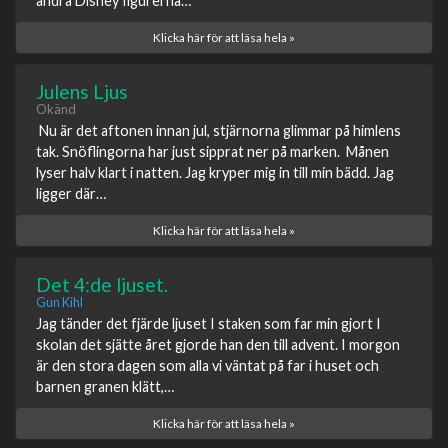
andra Disney figurerna…
Klicka här för att läsa hela »
Julens Ljus
Okänd
Nu är det aftonen innan jul, stjärnorna glimmar på himlens
tak. Snöflingorna har just sipprat ner på marken. Månen
lyser halv klart i natten. Jag kryper mig in till min bädd. Jag
ligger där…
Klicka här för att läsa hela »
Det 4:de ljuset.
Gun Kihl
Jag tänder det fjärde ljuset I staken som far min gjort I
skolan det sjätte året gjorde han den till advent. I morgon
är den stora dagen som alla vi väntat på far i huset och
barnen granen klätt,…
Klicka här för att läsa hela »