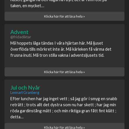
taken, en mycket…
Klicka här för att läsa hela »
Advent
@fridadiktar
Må hoppets låga tändas I våra hjärtan här. Må ljuset
överflöda tills mörkret inte är. Må kärleken få värma det
frusna inuti. Må tron stilla vakna i adventsljusets tid.
Klicka här för att läsa hela »
Jul och Nyår
Lennart Granberg
Efter lunchen har jag inget vett ; så jag gör i smyg en snabb
reträtt ; trots allt det dystra som nu har skett ; har jag min
röda gardinstång mätt ; och min riktiga gran fått fint klätt ;
detta…
Klicka här för att läsa hela »