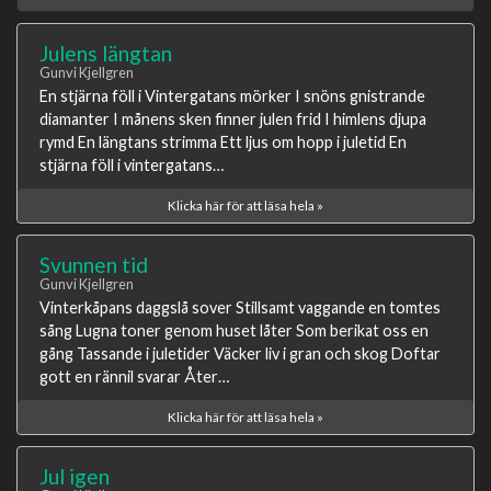
Julens längtan
Gunvi Kjellgren
En stjärna föll i Vintergatans mörker I snöns gnistrande
diamanter I månens sken finner julen frid I himlens djupa
rymd En längtans strimma Ett ljus om hopp i juletid En
stjärna föll i vintergatans…
Klicka här för att läsa hela »
Svunnen tid
Gunvi Kjellgren
Vinterkåpans daggslå sover Stillsamt vaggande en tomtes
sång Lugna toner genom huset låter Som berikat oss en
gång Tassande i juletider Väcker liv i gran och skog Doftar
gott en rännil svarar Åter…
Klicka här för att läsa hela »
Jul igen