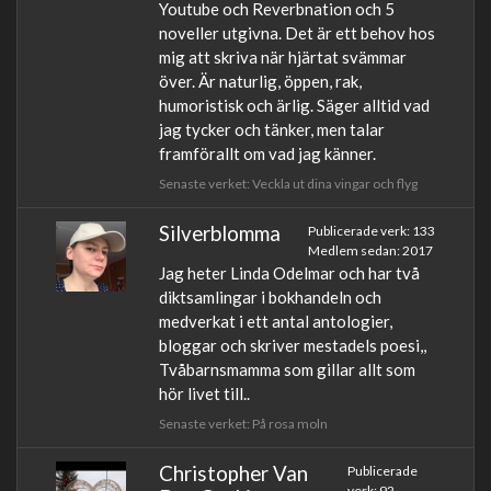
Youtube och Reverbnation och 5
noveller utgivna. Det är ett behov hos
mig att skriva när hjärtat svämmar
över. Är naturlig, öppen, rak,
humoristisk och ärlig. Säger alltid vad
jag tycker och tänker, men talar
framförallt om vad jag känner.
Senaste verket: Veckla ut dina vingar och flyg
Silverblomma
Publicerade verk: 133
Medlem sedan: 2017
Jag heter Linda Odelmar och har två
diktsamlingar i bokhandeln och
medverkat i ett antal antologier,
bloggar och skriver mestadels poesi,,
Tvåbarnsmamma som gillar allt som
hör livet till..
Senaste verket: På rosa moln
Christopher Van
Publicerade
verk: 92