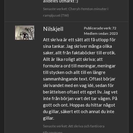
alldeles utmärkt :)
Senaste verket: Cheryls femton minuter i
rampljuset (TW)
Nilskjell
Publicerade verk: 72
Medlem sedan: 2023
Att skriva är ett sätt att få utlopp för
sina tankar. Jag skriver många olika
saker, allt från faktaböcker till erotik.
Allt är lika roligt att skriva; att
formulera ord till meningar, meningar
till stycken och allt till en längre
sammanhängande text. Oftast börjar
skrivandet med en vag idé, sedan för
berättelsen oftast ett eget liv. Jag vet
inte från början vart det tar vägen. På
gott och ont. Hoppas du hittar något
du gillar, säkert ett och annat du inte
gillar.
Senaste verket: Att skriva och fantisera
tillsammans