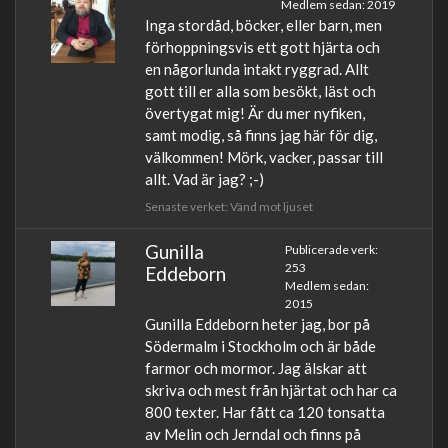
Medlem sedan: 2019
Inga stordåd, böcker, eller barn, men
förhoppningsvis ett gott hjärta och
en någorlunda intakt ryggrad. Allt
gott till er alla som besökt, läst och
övertygat mig! Är du mer nyfiken,
samt modig, så finns jag här för dig,
välkommen! Mörk, vacker, passar till
allt. Vad är jag? ;-)
Senaste verket: Vänd mot ljuset
Gunilla
Publicerade verk:
253
Eddeborn
Medlem sedan:
2015
Gunilla Eddeborn heter jag, bor på
Södermalm i Stockholm och är både
farmor och mormor. Jag älskar att
skriva och mest från hjärtat och har ca
800 texter. Har fått ca 120 tonsatta
av Melin och Jerndal och finns på