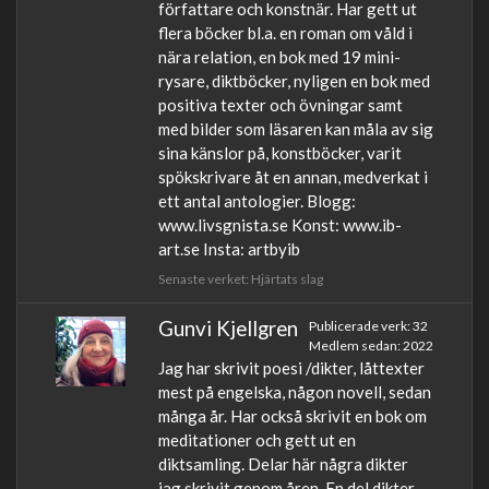
författare och konstnär. Har gett ut
flera böcker bl.a. en roman om våld i
nära relation, en bok med 19 mini-
rysare, diktböcker, nyligen en bok med
positiva texter och övningar samt
med bilder som läsaren kan måla av sig
sina känslor på, konstböcker, varit
spökskrivare åt en annan, medverkat i
ett antal antologier. Blogg:
www.livsgnista.se Konst: www.ib-
art.se Insta: artbyib
Senaste verket: Hjärtats slag
Gunvi Kjellgren
Publicerade verk: 32
Medlem sedan: 2022
Jag har skrivit poesi /dikter, låttexter
mest på engelska, någon novell, sedan
många år. Har också skrivit en bok om
meditationer och gett ut en
diktsamling. Delar här några dikter
jag skrivit genom åren. En del dikter