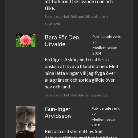
att förklä mitt skrivande i dun och
silke.
Senaste verket: Rohypnollitteratur och
knullpoesi
Bara För Den
Publicerade verk:
25
Utvalde
Medlem sedan:
2024
En fågel så skör, med en största
önskan att sväva bland molnen. Med
mina lätta vingar vill jag flyga över
alla gränser och sprida glädje över
hav och land.
Senaste verket: Känslan när jag ser dig
Gun-Inger
Publicerade verk:
22
Arvidsson
Medlem sedan:
2018
Bild och ord styr mitt liv. Som