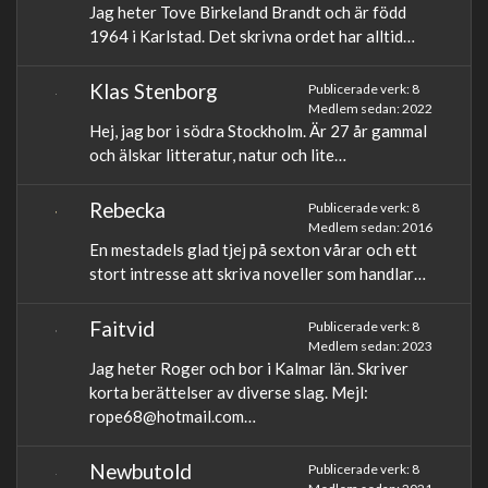
Jag heter Tove Birkeland Brandt och är född
1964 i Karlstad. Det skrivna ordet har alltid…
Klas Stenborg
Publicerade verk: 8
Medlem sedan: 2022
Hej, jag bor i södra Stockholm. Är 27 år gammal
och älskar litteratur, natur och lite…
Rebecka
Publicerade verk: 8
Medlem sedan: 2016
En mestadels glad tjej på sexton vårar och ett
stort intresse att skriva noveller som handlar…
Faitvid
Publicerade verk: 8
Medlem sedan: 2023
Jag heter Roger och bor i Kalmar län. Skriver
korta berättelser av diverse slag. Mejl:
rope68@hotmail.com
…
Newbutold
Publicerade verk: 8