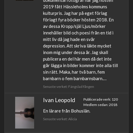
dokumentärfotograf har jag hösten
2019 fått Hässleholms kommuns
kulturpris. Jag har på eget förlag
förlagt fyra böcker hösten 2018. En
av dessa Kropp/själ Ljus/mörker
innehåller bild och poesi från en tid i
mitt liv då jag hade en svår
depression. Att skriva läkte mycket
inom mig under dessa år. Jag skall
publicera en del här men då det inte
går lägga in bilder kommer inte alla till
sin rätt. Maka, har två barn, fem
barnbarn o fem barnbarnsbarn.…
Senaste verket: Fängslad fången
Ivan Leopold
Publicerade verk: 120
Medlem sedan: 2018
En lärare från Bohuslän.
Senaste verket: Alicia