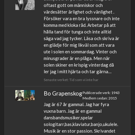
oftast gott om människor och
värdesätter ärlighet och vänlighet .
Försöker vara en bra lyssnare och inte
komma med kloka råd. Arbetar på att
hålla tand för tunga och inte alltid
säga vad jag tycker. Läsa och skriva är
en glädje för mig likväl som att vara
ute i solen en sommardag. Vinter och
minusgrader är en plåga. Men när
solen skiner en krispig vinterdag då
ler jag i mitt hjärta och tar gärna…
Senaste verket: Tid som vi inte har
Bo Grapenskog
Publicerade verk: 1943
Medlem sedan: 2015
Jag är 67 år gammal. Jag har fyra
vuxna barn. Jag är en gammal
dansbandsmusiker,spelar
sologitarr,bas,klaviatur,banjo,ukulele.
Musik är en stor passion. Skrivandet