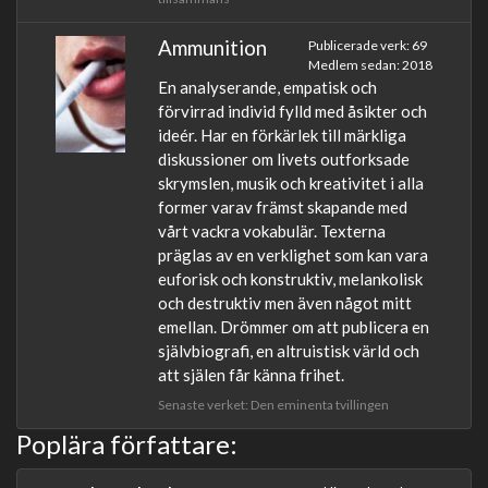
Ammunition
Publicerade verk: 69
Medlem sedan: 2018
En analyserande, empatisk och
förvirrad individ fylld med åsikter och
ideér. Har en förkärlek till märkliga
diskussioner om livets outforksade
skrymslen, musik och kreativitet i alla
former varav främst skapande med
vårt vackra vokabulär. Texterna
präglas av en verklighet som kan vara
euforisk och konstruktiv, melankolisk
och destruktiv men även något mitt
emellan. Drömmer om att publicera en
självbiografi, en altruistisk värld och
att själen får känna frihet.
Senaste verket: Den eminenta tvillingen
Poplära författare: