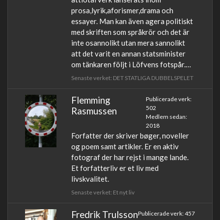
prosa,lyrik,aforismer,drama och
essayer. Man kan även agera politiskt
med skriften som språkrör och det är
inte osannolikt utan mera sannolikt
att det varit en annan statsminister
om tänkaren följt i Löfvens fotspår.…
Senaste verket: DET STATLIGA DUBBELSPELET
Flemming
Publicerade verk:
502
Rasmussen
Medlem sedan:
2018
Forfatter der skriver bøger, noveller
og poem samt artikler. Er en aktiv
fotograf der har rejst i mange lande.
Et forfatterliv er et liv med
livskvalitet.
Senaste verket: Et nyt liv
Fredrik Trulsson
Publicerade verk: 457