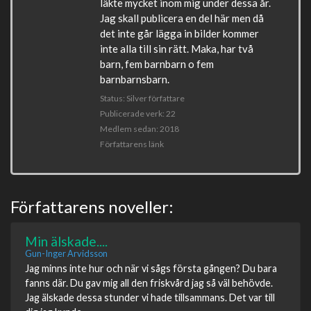
läkte mycket inom mig under dessa år.
Jag skall publicera en del här men då
det inte går lägga in bilder kommer
inte alla till sin rätt. Maka, har två
barn, fem barnbarn o fem
barnbarnsbarn.
Status: Silver författare
Publicerade verk: 22
Medlem sedan: 2018
Författarens länk
Författarens noveller:
Min älskade....
Gun-Inger Arvidsson
Jag minns inte hur och när vi sågs första gången? Du bara
fanns där. Du gav mig all den friskvård jag så väl behövde.
Jag älskade dessa stunder vi hade tillsammans. Det var till