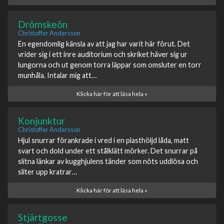
Drömskeön
Christoffer Andersson
En egendomlig känsla av att jag har varit här förut. Det
vrider sig i ett inre auditorium och skriket häver sig ur
lungorna och ut genom torra läppar som omsluter en torr
munhåla. Intalar mig att…
Klicka här för att läsa hela »
Konjunktur
Christoffer Andersson
Hjul snurrar förankrade i vred i en plasthöljd låda, matt
svart och dold under ett stålklätt mörker. Det snurrar på
slitna länkar av kugghjulens tänder som nöts uddlösa och
sliter upp kratrar…
Klicka här för att läsa hela »
Stjärtgosse