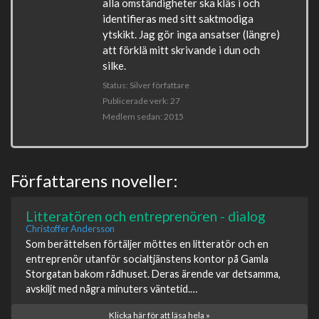
alla omständigheter ska kläs i och
identifieras med sitt saktmodiga
ytskikt. Jag gör inga ansatser (längre)
att förklä mitt skrivande i dun och
silke.
Status: Silver författare
Publicerade verk: 27
Medlem sedan: 2015
Författarens noveller:
Litteratören och entreprenören - dialog
Christoffer Andersson
Som berättelsen förtäljer möttes en litteratör och en
entreprenör utanför socialtjänstens kontor på Gamla
Storgatan bakom rådhuset. Deras ärende var detsamma,
avskiljt med några minuters väntetid.…
Klicka här för att läsa hela »