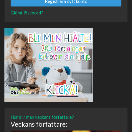
Registrera nytt konto
Glömt lösenord?
Hur blir man veckans författare?
Veckans författare: