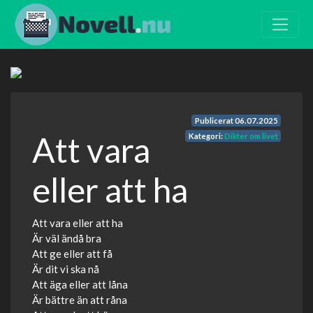
Publicerat
06.07.2025
Att vara
Kategori:
Dikter om livet
eller att ha
Att vara eller att ha
Är väl ändå bra
Att ge eller att få
Är dit vi ska nå
Att äga eller att låna
Är bättre än att råna