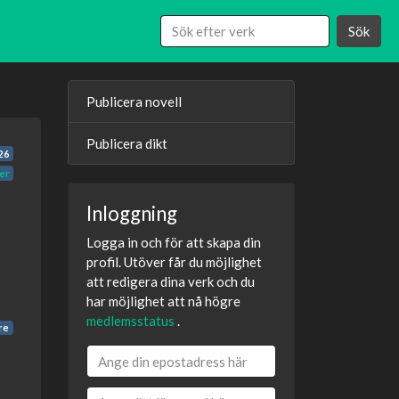
Sök
Publicera novell
Publicera dikt
26
er
Inloggning
Logga in och för att skapa din
profil. Utöver får du möjlighet
att redigera dina verk och du
har möjlighet att nå högre
medlemsstatus
.
are