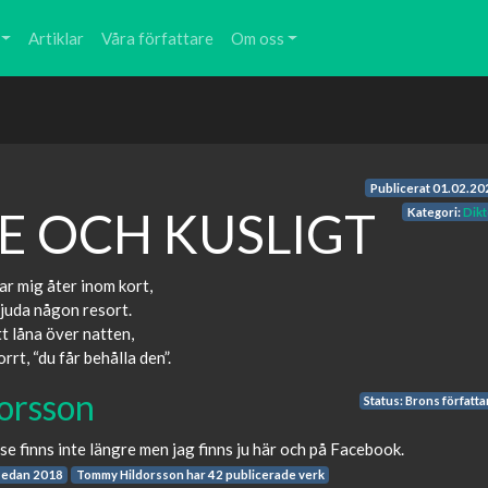
Artiklar
Våra författare
Om oss
Publicerat
01.02.20
 OCH KUSLIGT
Kategori:
Dikt
r mig åter inom kort,
bjuda någon resort.
t låna över natten,
rt, “du får behålla den”.
orsson
Status: Brons författ
 finns inte längre men jag finns ju här och på Facebook.
sedan 2018
Tommy Hildorsson har 42 publicerade verk