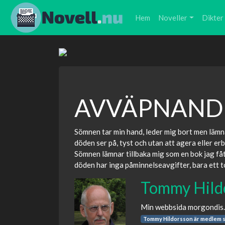
Hem
Noveller
Dikter
AVVÄPNANDE
Sömnen tar min hand, leder mig bort men lämna
döden ser på, tyst och utan att agera eller er
Sömnen lämnar tillbaka mig som en bok jag fåt
döden har inga påminnelseavgifter, bara ett tor
Tommy Hild
Min webbsida morgondis.se
Tommy Hildorsson är medlem 