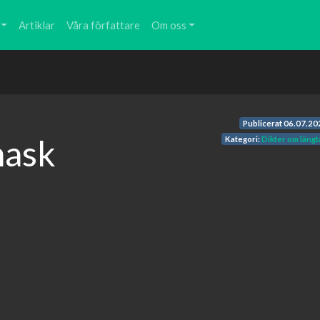
Artiklar
Våra författare
Om oss
Publicerat
06.07.20
mask
Kategori:
Dikter om längt