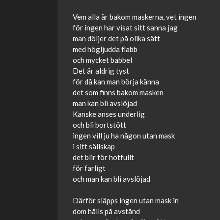
Vem alla är bakom maskerna, vet ingen
för ingen har visat sitt sanna jag
man döljer det på olika sätt
med högljudda flabb
och mycket babbel
Det är aldrig tyst
för då kan man börja känna
det som finns bakom masken
man kan bli avslöjad
Kanske anses underlig
och bli bortstött
ingen vill ju ha någon utan mask
i sitt sällskap
det blir för hotfullt
för farligt
och man kan bli avslöjad
Därför släpps ingen utan mask in
dom hålls på avstånd