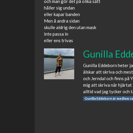
och man gör det på olika sätt
håller sig undan
eller kapar banden
Men å andra sidan
skulle aldrig den utan mask
inte passa in
eller ens trivas
Gunilla Edd
Gunilla Eddeborn heter j
älskar att skriva och mes
och Jerndal och finns på 
mig att skriva när hjärtat
alltid vad jag tycker och 
Gunilla Eddeborn är medlem s