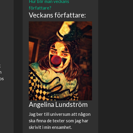
Hur blir man veckans
författare?
Veckans författare:
g
n
os
Angelina Lundström
Jag ber till universum att någon
ska finna de texter som jag har
skrivit i min ensamhet.