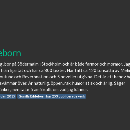
eborn
ag, bor på Södermalm i Stockholm och är både farmor och mormor. Ja
t från hjärtat och har ca 800 texter. Har fått ca 120 tonsatta av Meli
Youtube och Reverbnation och 5 noveller utgivna. Det är ett behov h
 svämmar över. Är naturlig, öppen, rak, humoristisk och ärlig. Säger
tänker, men talar framförallt om vad jag känner.
edan 2015
Gunilla Eddeborn har 253 publicerade verk