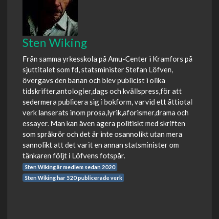
Sten Wiking
Från samma yrkesskola på Amu-Center i Kramfors på
sjuttitalet som fd, statsminister Stefan Löfven,
övergavs den banan och blev publicist i olika
tidskrifter,antologier,dags och kvällspress,för att
sedermera publicera sig i bokform, varvid ett åttiotal
verk lanserats inom prosa,lyrik,aforismer,drama och
essayer. Man kan även agera politiskt med skriften
som språkrör och det är inte osannolikt utan mera
sannolikt att det varit en annan statsminister om
tänkaren följt i Löfvens fotspår.
Sten Wiking är medlem sedan 2020
Sten Wiking har 520 publicerade verk