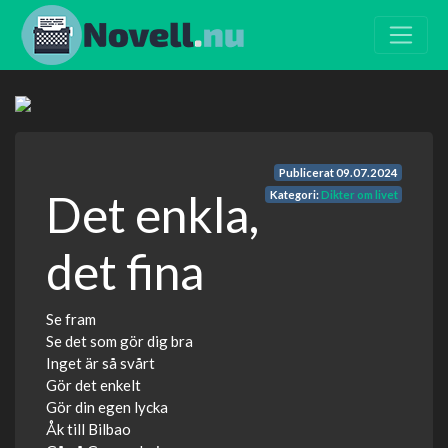
Publicerat
09.07.2024
Det enkla,
Kategori:
Dikter om livet
det fina
Se fram
Se det som gör dig bra
Inget är så svårt
Gör det enkelt
Gör din egen lycka
Åk till Bilbao