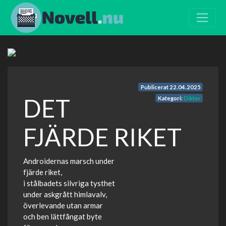
Publicerat
22.04.2025
DET
Kategori:
Dikter
FJÄRDE RIKET
Androidernas marsch under
fjärde riket,
i stålbadets silvriga tysthet
under askgrått himlavalv,
överlevande utan armar
och ben lättfångat byte