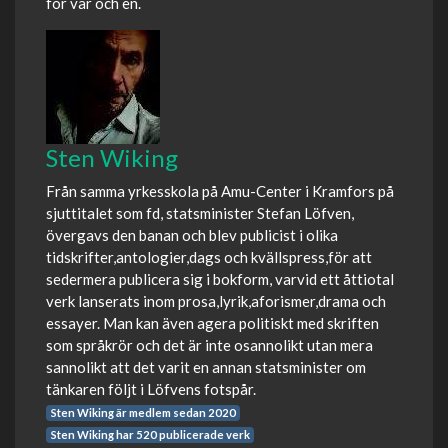
för var och en.
Sten Wiking
Från samma yrkesskola på Amu-Center i Kramfors på
sjuttitalet som fd, statsminister Stefan Löfven,
övergavs den banan och blev publicist i olika
tidskrifter,antologier,dags och kvällspress,för att
sedermera publicera sig i bokform, varvid ett åttiotal
verk lanserats inom prosa,lyrik,aforismer,drama och
essayer. Man kan även agera politiskt med skriften
som språkrör och det är inte osannolikt utan mera
sannolikt att det varit en annan statsminister om
tänkaren följt i Löfvens fotspår.
Sten Wiking är medlem sedan 2020
Sten Wiking har 520 publicerade verk