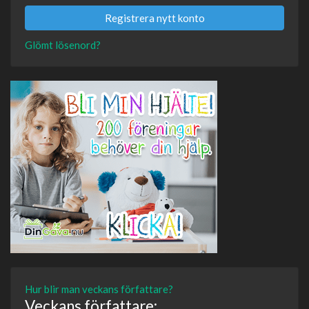
Registrera nytt konto
Glömt lösenord?
Hur blir man veckans författare?
Veckans författare: