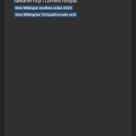
tänkaren följt i Löfvens fotspår.
Sten Wiking är medlem sedan 2020
Sten Wiking har 520 publicerade verk