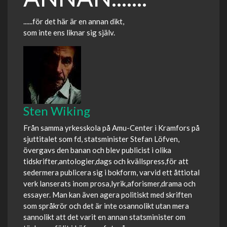
......för det här är en annan dikt,
som inte ens liknar sig själv.
Sten Wiking
Från samma yrkesskola på Amu-Center i Kramfors på
sjuttitalet som fd, statsminister Stefan Löfven,
övergavs den banan och blev publicist i olika
tidskrifter,antologier,dags och kvällspress,för att
sedermera publicera sig i bokform, varvid ett åttiotal
verk lanserats inom prosa,lyrik,aforismer,drama och
essayer. Man kan även agera politiskt med skriften
som språkrör och det är inte osannolikt utan mera
sannolikt att det varit en annan statsminister om