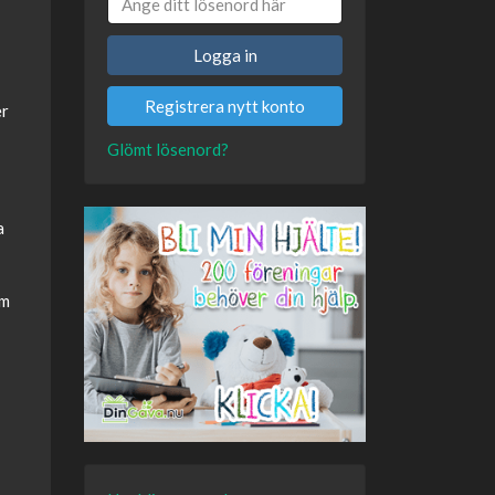
Logga in
Registrera nytt konto
er
Glömt lösenord?
a
om