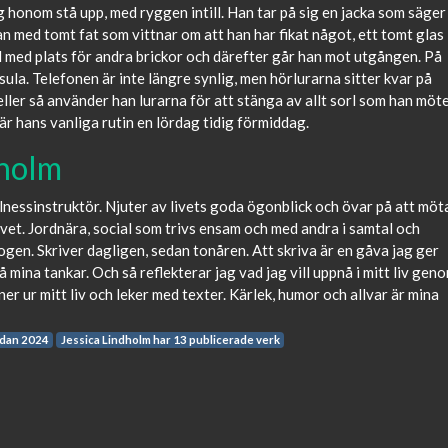
g honom stå upp, med ryggen intill. Han tar på sig en jacka som säger
kan med tomt fat som vittnar om att han har fikat något, ett tomt glas
ll med plats för andra brickor och därefter går han mot utgången. På
sula. Telefonen är inte längre synlig, men hörlurarna sitter kvar på
ller så använder han lurarna för att stänga av allt sorl som han möt
 är hans vanliga rutin en lördag tidig förmiddag.
dholm
nessinstruktör. Njuter av livets goda ögonblick och övar på att möt
livet. Jordnära, social som trivs ensam och med andra i samtal och
kogen. Skriver dagligen, sedan tonåren. Att skriva är en gåva jag ger
på mina tankar. Och så reflekterar jag vad jag vill uppnå i mitt liv gen
ener ur mitt liv och leker med texter. Kärlek, humor och allvar är mina
edan 2024
Jessica Lindholm har 13 publicerade verk