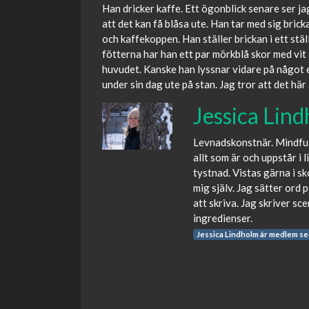
Han dricker kaffe. Ett ögonblick senare ser ja
att det kan få blåsa ute. Han tar med sig bric
och kaffekoppen. Han ställer brickan i ett stä
fötterna har han ett par mörkblå skor med vit 
huvudet. Kanske han lyssnar vidare på något e
under sin dag ute på stan. Jag tror att det här
Jessica Lin
Levnadskonstnär. Mindful
allt som är och uppstår i 
tystnad. Vistas gärna i s
mig själv. Jag sätter ord 
att skriva. Jag skriver sc
ingredienser.
Jessica Lindholm är medlem s