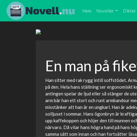
Hem
Noveller
Dikter
En man på fike
Han sitter med rak rygg intill soffstödet. Arm
på den. Hela hans ställning ser ergonomiskt kor
antingen spelar de ljud eller så stänger de ut
arm bär han ett stort och runt armbandsur me
misstänker att han är en ungkarl. Han är adekv
solljuset i sommar. Hans ögonbryn är kraftig
upp kaffekoppen och höjer den till munnen och 
närvaro. Då vilar hans högra hand på hans hög
samma sätt som innan och han fortsätter läsa.