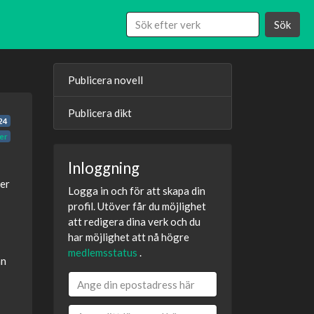
Sök
Publicera novell
Publicera dikt
24
er
Inloggning
ser
Logga in och för att skapa din
profil. Utöver får du möjlighet
att redigera dina verk och du
har möjlighet att nå högre
medlemsstatus
.
an