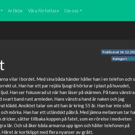
Artiklar
Våra författare
Om oss
Publicerat
14.12.20
t
Kategori:
Dikt
arna vilar i bordet. Med sina båda händer håller han i en telefon och 
rekt ut. Han har ett par rejäla ljusgrå hörlurar i plast på huvudet,
e ljud. Han ser fokuserad ut när han läser på skärmen. På hans vänstra
d svart band runt armleden. Hans vänstra hand är naken och jag
at klädd. Ansiktet talar om att han är kring 55 år. Han har inte sökt
a och mörka. Han har ett utländskt påbrå. Med jämna mellanrum tar h
dricker, sätter tillbaka koppen på fatet, som en rörelse i medveten
ra lår. Och så åker båda armarna upp igen och håller telefonen på
 Håret är kortklippt med flera nyanser av grått.