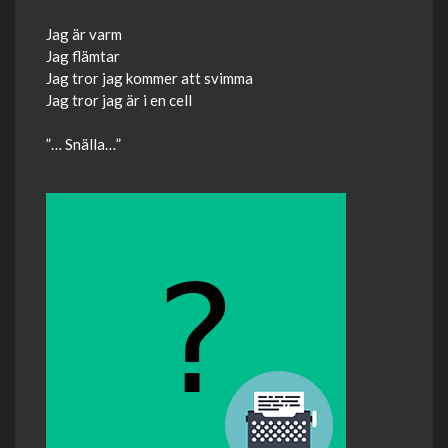
Jag är varm
Jag flämtar
Jag tror jag kommer att svimma
Jag tror jag är i en cell
”… Snälla…”