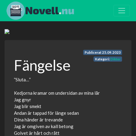
Publicerat
25.09.2023
Fängelse
Kategori:
Dikter
”Sluta…”
Kedjorna kramar om undersidan av mina lår
Jag gnyr
Jag blir smekt
Andan är tappad för länge sedan
Dina händer är trevande
Jag är omgiven av kall betong
Golvet är hårt och rått