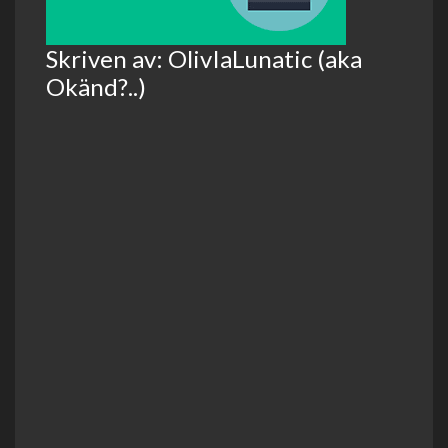
Skriven av: OlivIaLunatic (aka
Okänd?..)