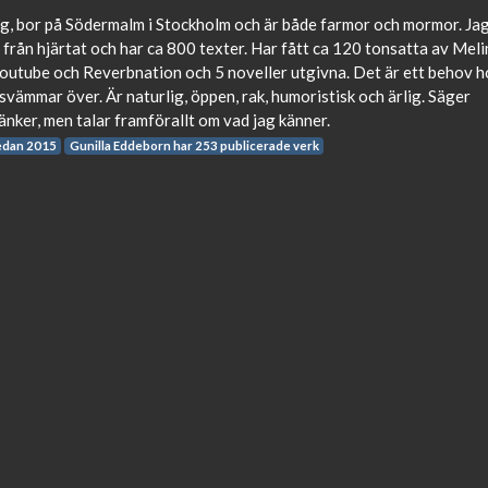
ag, bor på Södermalm i Stockholm och är både farmor och mormor. Ja
t från hjärtat och har ca 800 texter. Har fått ca 120 tonsatta av Meli
Youtube och Reverbnation och 5 noveller utgivna. Det är ett behov h
 svämmar över. Är naturlig, öppen, rak, humoristisk och ärlig. Säger
tänker, men talar framförallt om vad jag känner.
edan 2015
Gunilla Eddeborn har 253 publicerade verk