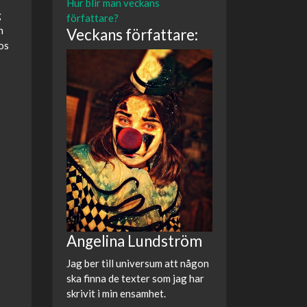
Hur blir man veckans
g
författare?
n
Veckans författare:
os
Angelina Lundström
Jag ber till universum att någon
ska finna de texter som jag har
skrivit i min ensamhet.