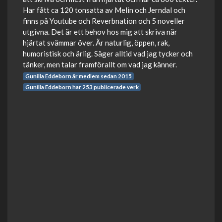
Har fått ca 120 tonsatta av Melin och Jerndal och
finns på Youtube och Reverbnation och 5 noveller
utgivna. Det är ett behov hos mig att skriva när
hjärtat svämmar över. Är naturlig, öppen, rak,
humoristisk och ärlig. Säger alltid vad jag tycker och
tänker, men talar framförallt om vad jag känner.
Gunilla Eddeborn är medlem sedan 2015
Gunilla Eddeborn har 253 publicerade verk