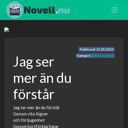
Publicerat
15.09.2025
Jag ser
Kategori:
Dikter om livet
mer än du
förstår
Jag ser mer än du förstår
Genom vita lögner
och förljugenhet
Genom bortförklaringar