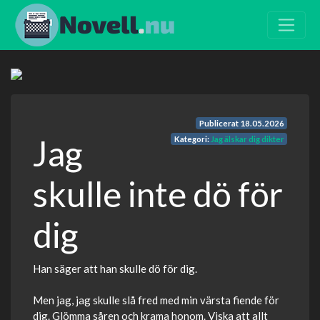
Publicerat
18.05.2026
Jag
Kategori:
Jag älskar dig dikter
skulle inte dö för
dig
Han säger att han skulle dö för dig.
Men jag, jag skulle slå fred med min värsta fiende för
dig. Glömma såren och krama honom. Viska att allt