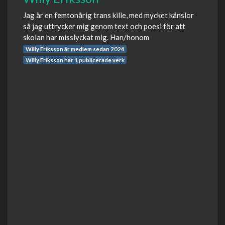
Jag är en femtonårig trans kille, med mycket känslor
så jag uttrycker mig genom text och poesi för att
skolan har misslyckat mig. Han/honom
Willy Eriksson är medlem sedan 2024
Willy Eriksson har 1 publicerade verk