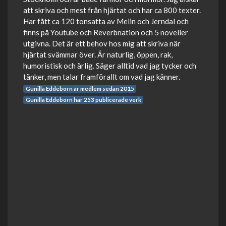
att skriva och mest från hjärtat och har ca 800 texter.
Har fått ca 120 tonsatta av Melin och Jerndal och
finns på Youtube och Reverbnation och 5 noveller
utgivna. Det är ett behov hos mig att skriva när
hjärtat svämmar över. Är naturlig, öppen, rak,
humoristisk och ärlig. Säger alltid vad jag tycker och
tänker, men talar framförallt om vad jag känner.
Gunilla Eddeborn är medlem sedan 2015
Gunilla Eddeborn har 253 publicerade verk