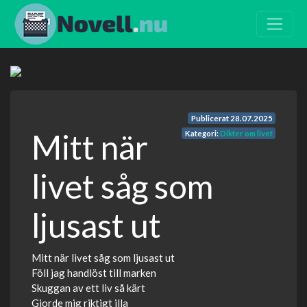
Publicerat
28.07.2025
Mitt när
Kategori:
Dikter om livet
livet såg som
ljusast ut
Mitt när livet såg som ljusast ut
Föll jag handlöst till marken
Skuggan av ett liv så kärt
Gjorde mig riktigt illa