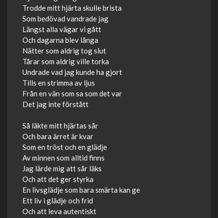
Trodde mitt hjärta skulle brista
Som bedövad vandrade jag
Längst alla vägar vi gått
Och dagarna blev långa
Nätter som aldrig tog slut
Tårar som aldrig ville torka
Undrade vad jag kunde ha gjort
Tills en strimma av ljus
Från en vän som sa som det var
Det jag inte förstått
Så läkte mitt hjärtas sår
Och bara ärret är kvar
Som en tröst och en glädje
Av minnen som alltid finns
Jag lärde mig att sår läks
Och att det ger styrka
En livsglädje som bara smärta kan ge
Ett liv i glädje och frid
Och att leva autentiskt