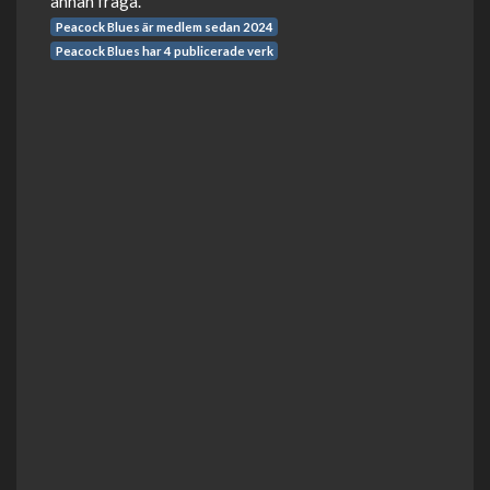
annan fråga.
Peacock Blues är medlem sedan 2024
Peacock Blues har 4 publicerade verk