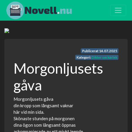
Publicerat
14.07.2025
Kategori:
Dikter om kärlek
Morgonljusets
gåva
Morgonljusets gåva
din kropp som långsamt vaknar
här vid min sida.
Skönaste stunden på morgonen
dina ögon som långsamt öppnas
ackompanjerade av ett mjukt leende