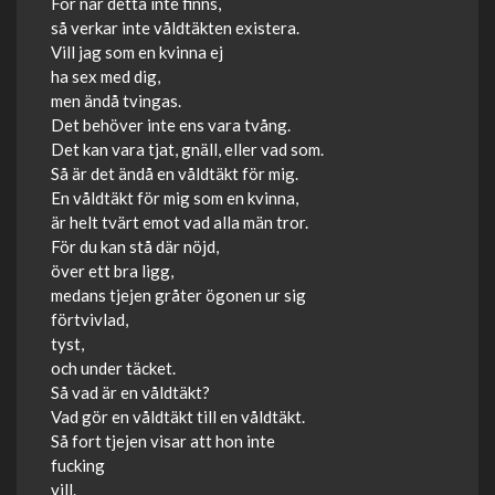
För när detta inte finns,
så verkar inte våldtäkten existera.
Vill jag som en kvinna ej
ha sex med dig,
men ändå tvingas.
Det behöver inte ens vara tvång.
Det kan vara tjat, gnäll, eller vad som.
Så är det ändå en våldtäkt för mig.
En våldtäkt för mig som en kvinna,
är helt tvärt emot vad alla män tror.
För du kan stå där nöjd,
över ett bra ligg,
medans tjejen gråter ögonen ur sig
förtvivlad,
tyst,
och under täcket.
Så vad är en våldtäkt?
Vad gör en våldtäkt till en våldtäkt.
Så fort tjejen visar att hon inte
fucking
vill.