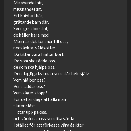
Misshandel hit,
misshandel dit.
Ett knivhot här,
gråtande barn där.
Sveriges domstol,
de håller bara med.
Men när det kommer till oss,
nedsänkta, våldsoffer.
Då tittar våra hjältar bort.
De som ska rädda oss,
de som ska hjälpa oss.
Den dagliga kvinnan som står helt själv.
Vem hjälper oss?
Vem räddar oss?
Vem säger stopp?
För det är dags att alla män
slutar slåss
Tittar upp på oss,
och värderar oss som lika värda.
I stället för att förkasta våra åsikter,