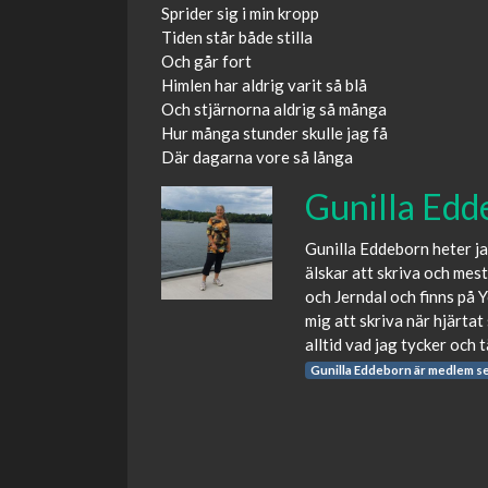
Sprider sig i min kropp
Tiden står både stilla
Och går fort
Himlen har aldrig varit så blå
Och stjärnorna aldrig så många
Hur många stunder skulle jag få
Där dagarna vore så långa
Gunilla Edd
Gunilla Eddeborn heter j
älskar att skriva och mes
och Jerndal och finns på 
mig att skriva när hjärtat
alltid vad jag tycker och 
Gunilla Eddeborn är medlem s