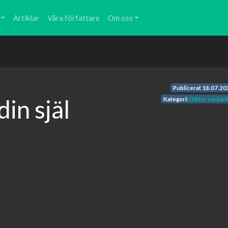
Artiklar
Våra författare
Om oss
Publicerat
18.07.20
in själ
Kategori:
Dikter om kärl