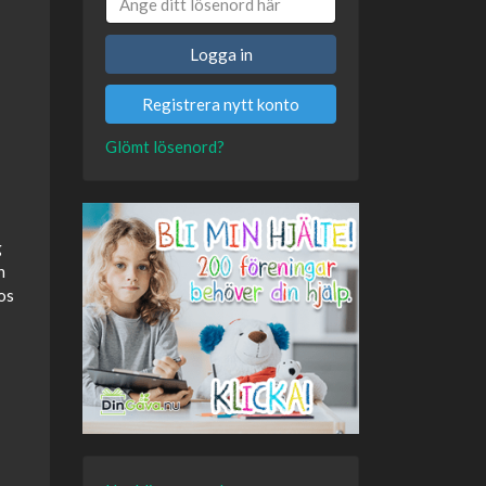
Logga in
Registrera nytt konto
Glömt lösenord?
g
n
os