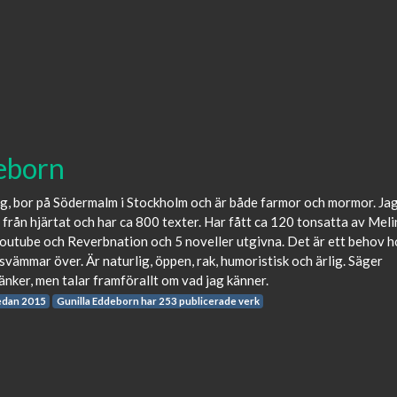
eborn
ag, bor på Södermalm i Stockholm och är både farmor och mormor. Ja
t från hjärtat och har ca 800 texter. Har fått ca 120 tonsatta av Meli
Youtube och Reverbnation och 5 noveller utgivna. Det är ett behov h
 svämmar över. Är naturlig, öppen, rak, humoristisk och ärlig. Säger
tänker, men talar framförallt om vad jag känner.
edan 2015
Gunilla Eddeborn har 253 publicerade verk