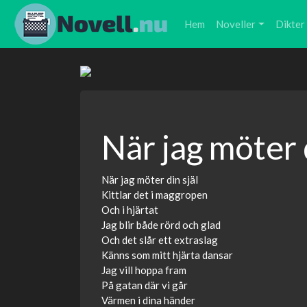
Hem
Noveller
Dikter
När jag möter d
När jag möter din själ
Kittlar det i maggropen
Och i hjärtat
Jag blir både rörd och glad
Och det slår ett extraslag
Känns som mitt hjärta dansar
Jag vill hoppa fram
På gatan där vi går
Värmen i dina händer