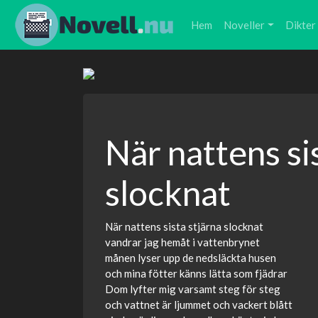
Hem
Noveller
Dikter
När nattens si
slocknat
När nattens sista stjärna slocknat
vandrar jag hemåt i vattenbrynet
månen lyser upp de nedsläckta husen
och mina fötter känns lätta som fjädrar
Dom lyfter mig varsamt steg för steg
och vattnet är ljummet och vackert blått