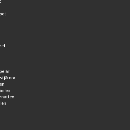
g
apet
tret
pelar
 stjärnor
ten
himlen
arnatten
mlen