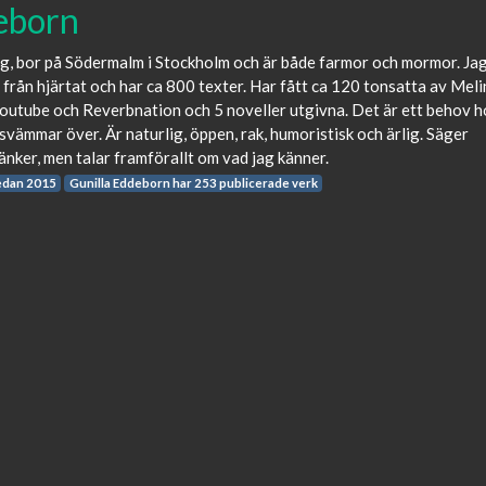
eborn
ag, bor på Södermalm i Stockholm och är både farmor och mormor. Ja
t från hjärtat och har ca 800 texter. Har fått ca 120 tonsatta av Meli
Youtube och Reverbnation och 5 noveller utgivna. Det är ett behov h
 svämmar över. Är naturlig, öppen, rak, humoristisk och ärlig. Säger
tänker, men talar framförallt om vad jag känner.
edan 2015
Gunilla Eddeborn har 253 publicerade verk