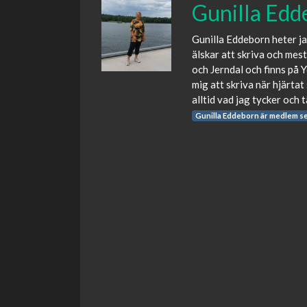
Gunilla Edd
Gunilla Eddeborn heter j
älskar att skriva och mes
och Jerndal och finns på 
mig att skriva när hjärtat
alltid vad jag tycker och 
Gunilla Eddeborn är medlem s