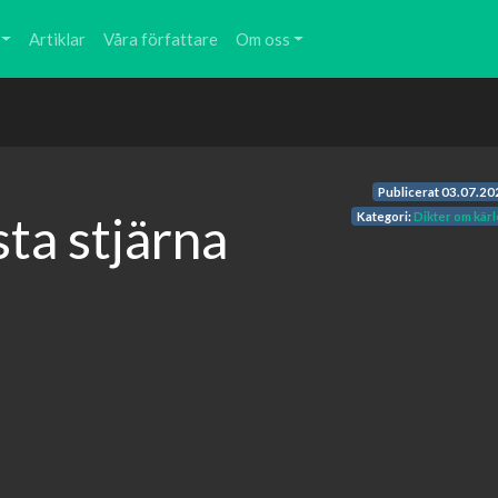
Artiklar
Våra författare
Om oss
Publicerat
03.07.20
sta stjärna
Kategori:
Dikter om kärl