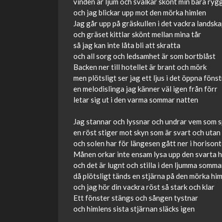
vinden är ljum och svalkar skönt min bara ryg
och jag blickar upp mot den mörka himlen
Jag går upp på gräskullen i det vackra landsk
och gräset kittlar skönt mellan mina tår
så jag kan inte låta bli att skratta
och all sorg och ledsamhet är som bortblåst
Backen ner till hotellet är brant och mörk
men plötsligt ser jag ett ljus i det öppna föns
en melodislinga jag känner väl igen från förr
letar sig ut i den varma sommar natten
Jag stannar och lyssnar och undrar vem som s
en röst stiger mot skyn som är svart och utan
och solen har för längesen gått ner i horison
Månen orkar inte ensam lysa upp den svarta 
och det är lugnt och stilla i den ljumma somm
då plötsligt tänds en stjärna på den mörka hi
och jag hör din vackra röst så stark och klar
Ett fönster stängs och sången tystnar
och himlens sista stjärnan släcks igen