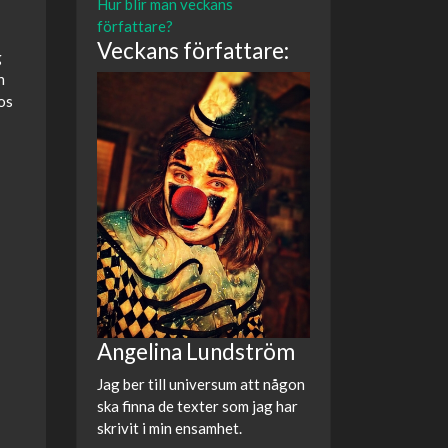
Hur blir man veckans
författare?
Veckans författare:
g
n
os
Angelina Lundström
Jag ber till universum att någon
ska finna de texter som jag har
skrivit i min ensamhet.