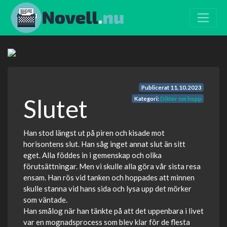
Publicerat
11.10.2023
Slutet
Kategori:
Dikter om hopp
Han stod längst ut på piren och kisade mot
horisontens slut. Han såg inget annat slut än sitt
eget. Alla föddes in i gemenskap och olika
förutsättningar. Men vi skulle alla göra vår sista resa
ensam. Han rös vid tanken och hoppades att minnen
skulle stanna vid hans sida och lysa upp det mörker
som väntade.
Han smålog när han tänkte på att det uppenbara i livet
var en mognadsprocess som blev klar för de flesta