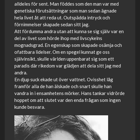
alldeles för sent. Man föddes som den man var med
genetiska förutsättningar som man sedan ägnade
hela livet åt att reda ut. Outspädda intryck och
förnimmelser skapade sedan sitt jag.
Att fördumma andra utan att kunna se sig själv var en
del av livet som hörde ihop med livscykelns
mognadsgrad. En egenskap som skapade osämja och
ofattbara lidelser. Om en spegel kunnat ge oss
självinsikt, skulle världen uppenbarat sig som ett
paradis där rikedom var glädjen att dela sitt jag med
andra.
En djup suck ekade ut över vattnet. Ovisshet låg
framför alla de han älskade och snart skulle han
vandra in i ensamhetens mörker. Hans tankar vidrörde
hoppet om att slutet var den enda frågan som ingen
kunde besvara.