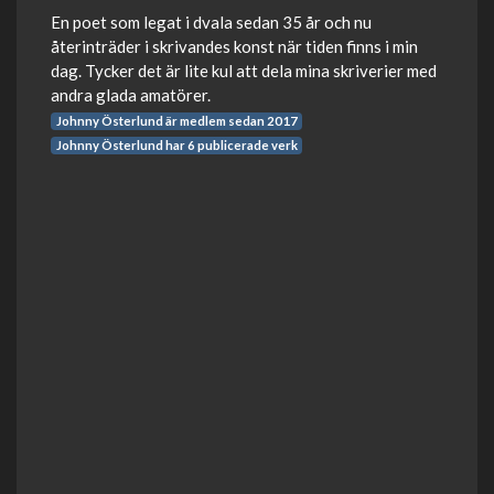
En poet som legat i dvala sedan 35 år och nu
återinträder i skrivandes konst när tiden finns i min
dag. Tycker det är lite kul att dela mina skriverier med
andra glada amatörer.
Johnny Österlund är medlem sedan 2017
Johnny Österlund har 6 publicerade verk