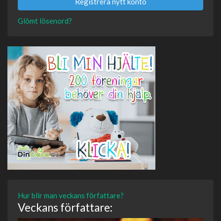
Registrera nytt konto
Glömt lösenord?
Hur blir man veckans författare?
Veckans författare: