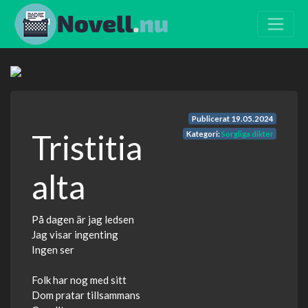
Publicerat
19.05.2024
Tristitia
Kategori:
Sorgliga dikter
alta
På dagen är jag ledsen
Jag visar ingenting
Ingen ser
Folk har nog med sitt
Dom pratar tillsammans