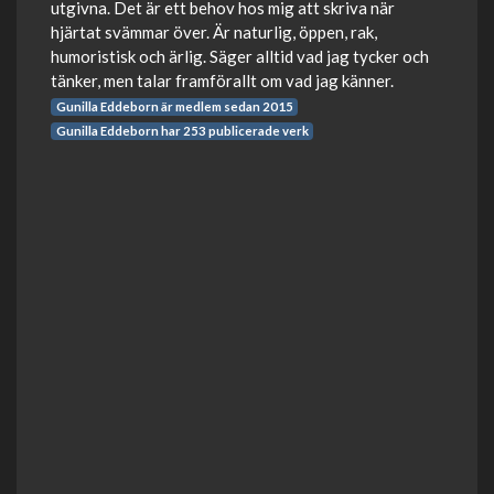
utgivna. Det är ett behov hos mig att skriva när
hjärtat svämmar över. Är naturlig, öppen, rak,
humoristisk och ärlig. Säger alltid vad jag tycker och
tänker, men talar framförallt om vad jag känner.
Gunilla Eddeborn är medlem sedan 2015
Gunilla Eddeborn har 253 publicerade verk