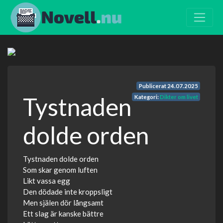
Publicerat
24.07.2025
Tystnaden
Kategori:
Dikter om livet
dolde orden
Tystnaden dolde orden
Som skar genom luften
Likt vassa egg
Den dödade inte kroppsligt
Men själen dör långsamt
Ett slag är kanske bättre