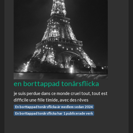
en borttappad tonårsflicka
je suis perdue dans ce monde cruel tout, tout est
difficile une fille timide, avec des rêves
En borttappad tonårsflicka är medlem sedan 2024
En borttappad tonårsflicka har 1 publicerade verk