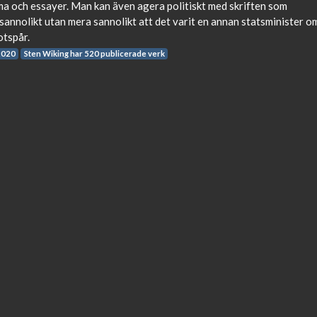
ma och essayer. Man kan även agera politiskt med skriften som
osannolikt utan mera sannolikt att det varit en annan statsminister o
otspår.
2020
Sten Wiking har 520 publicerade verk