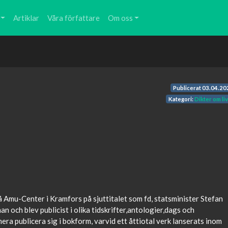
Artiklar
Våra författare
Om oss
Publicerat
03.04.20
Kategori:
Dikter om li
g
 Amu-Center i Kramfors på sjuttitalet som fd, statsminister Stefan
n och blev publicist i olika tidskrifter,antologier,dags och
era publicera sig i bokform, varvid ett åttiotal verk lanserats inom