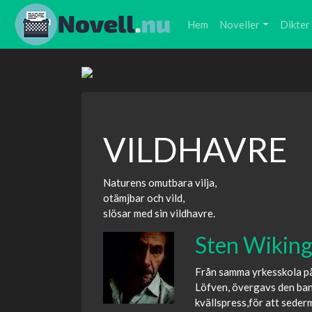
Hem
Noveller
Dikter
VILDHAVRE
Naturens omutbara vilja,
otämjbar och vild,
slösar med sin vildhavre.
Sten Wikin
Från samma yrkesskola på
Löfven, övergavs den bana
kvällspress,för att sederm