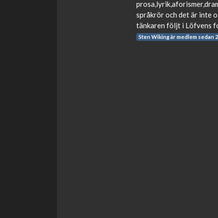
prosa,lyrik,aforismer,dra
språkrör och det är inte 
tänkaren följt i Löfvens f
Sten Wiking är medlem sedan 