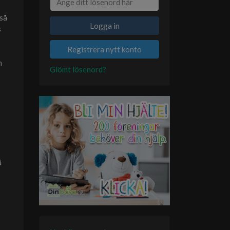
 så
Logga in
s
Registrera nytt konto
n
Glömt lösenord?
å