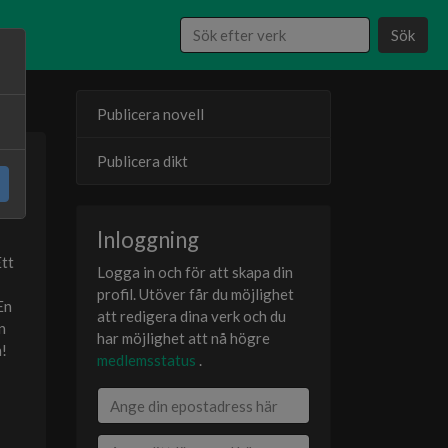
Sök
Publicera novell
Publicera dikt
25
er
Inloggning
Ett
Logga in och för att skapa din
profil. Utöver får du möjlighet
En
att redigera dina verk och du
n
har möjlighet att nå högre
n!
medlemsstatus
.