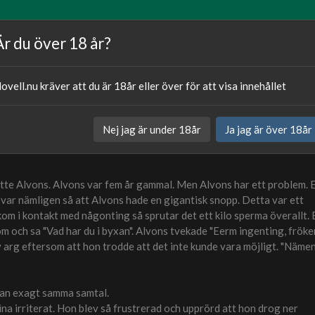
Artiklar
Våra författare
Om oss
Är du över 18 år?
ovell.nu kräver att du är 18år eller över för att visa innehållet
Publicerat
27.03.20
Nej jag är under 18år
Ja jag är över 18år
Kategori:
Sexnovell
hette Alvons. Alvons var fem år gammal. Men Alvons har ett problem. 
var nämligen så att Alvons hade en gigantisk snopp. Detta var ett
m i kontakt med någonting så sprutar det ett kilo sperma överallt. 
nom och sa "Vad har du i byxan". Alvons tvekade "Eerm ingenting, fröke
lev arg eftersom att hon trodde att det inte kunde vara möjligt. "Näme
tan exagt samma samtal.
na irriterat. Hon blev så frustrerad och upprörd att hon drog ner