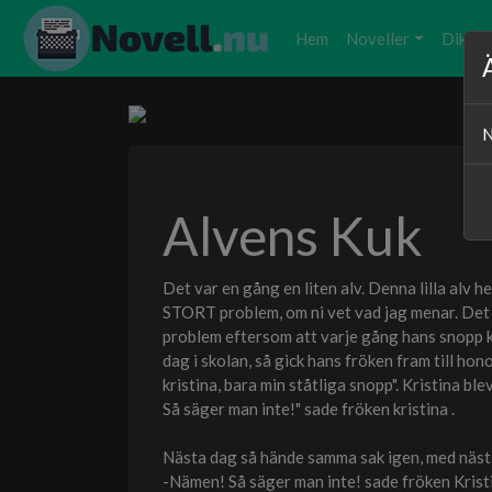
Hem
Noveller
Dikter
N
Alvens Kuk
Det var en gång en liten alv. Denna lilla alv 
STORT problem, om ni vet vad jag menar. Det 
problem eftersom att varje gång hans snopp ko
dag i skolan, så gick hans fröken fram till ho
kristina, bara min ståtliga snopp". Kristina b
Så säger man inte!" sade fröken kristina .
Nästa dag så hände samma sak igen, med näs
-Nämen! Så säger man inte! sade fröken Kristi