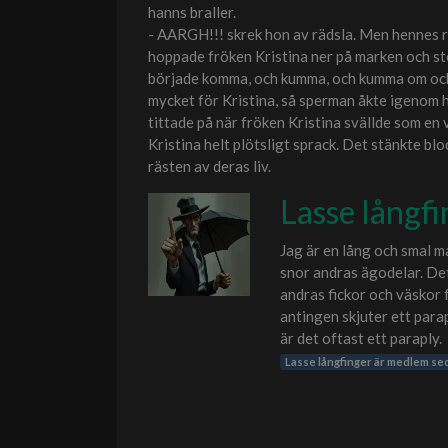
hanns braller.
- AARGH!!! skrek hon av rädsla. Men hennes räd
hoppade fröken Kristina ner på marken och 
började komma, och kumma, och kumma om och om
mycket för Kristina, så sperman åkte igenom h
tittade på när fröken Kristina svällde som en
Kristina helt plötsligt sprack. Det stänkte blo
rästen av deras liv.
Lasse långf
Jag är en lång och smal m
snor andras ägodelar. Det
andras fickor och väskor f
antingen skjuter ett parapl
är det oftast ett paraply.
Lasse långfinger är medlem s