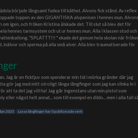
sla började långsamt fadea till kåthet. Alvons fick stånd. Av reflex
stoppade toppen av den GIGANTISKA alvpenisen i hennes mun. Alvon
 igen, och fröken Kristina älskade det. Till slut så blev det för
ela hennes tarmsystem och ut ur hennes mun. Alla i klassen stod och
 vattenballong. "SPLATTT!!! " ekade det genom hela skolan när fröke
d, inälvor och sperma på alla små alver. Alla blev traumatiserade för
inger
an. Jag är en ficktjuv som spenderar min tid i mörka gränder där jag
ta gör jag med mitt otroligt långa långfinger som jag kan slinka in i
ör att ta det jag vill ha! Jag går ingenstans utan min pistol som
y eller något helt annat... som till exempel en dildo... men i alla fall s
edan 2025
Lasse långfinger har 0 publicerade verk