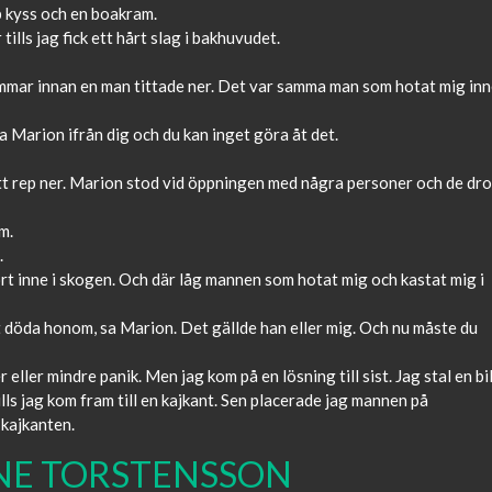
p kyss och en boakram.
tills jag fick ett hårt slag i bakhuvudet.
 timmar innan en man tittade ner. Det var samma man som hotat mig in
a Marion ifrån dig och du kan inget göra åt det.
ett rep ner. Marion stod vid öppningen med några personer och de dr
m.
.
 inne i skogen. Och där låg mannen som hotat mig och kastat mig i
t döda honom, sa Marion. Det gällde han eller mig. Och nu måste du
eller mindre panik. Men jag kom på en lösning till sist. Jag stal en bi
ls jag kom fram till en kajkant. Sen placerade jag mannen på
 kajkanten.
NE TORSTENSSON