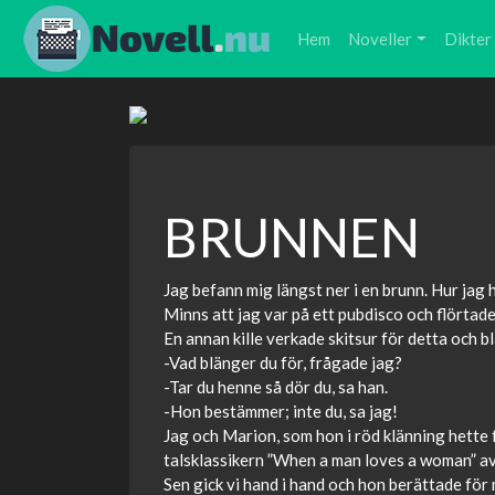
Hem
Noveller
Dikter
BRUNNEN
Jag befann mig längst ner i en brunn. Hur jag
Minns att jag var på ett pubdisco och flörtade
En annan kille verkade skitsur för detta och 
-Vad blänger du för, frågade jag?
-Tar du henne så dör du, sa han.
-Hon bestämmer; inte du, sa jag!
Jag och Marion, som hon i röd klänning hette f
talsklassikern ”When a man loves a woman” av
Sen gick vi hand i hand och hon berättade fö