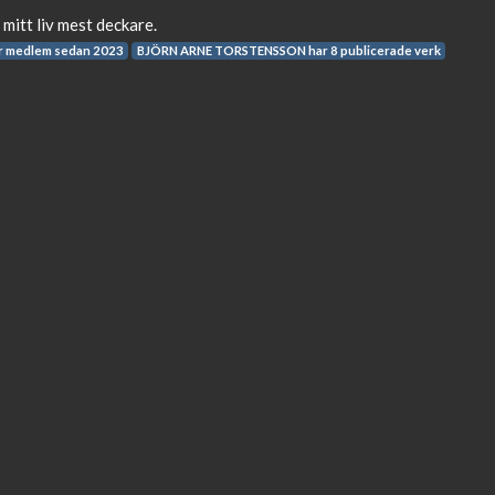
i mitt liv mest deckare.
 medlem sedan 2023
BJÖRN ARNE TORSTENSSON har 8 publicerade verk