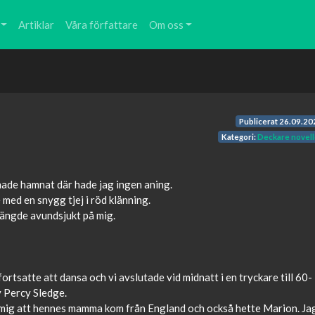
Artiklar
Våra författare
Om oss
Publicerat
26.09.20
Kategori:
Deckare novell
 hade hamnat där hade jag ingen aning.
 med en snygg tjej i röd klänning.
blängde avundsjukt på mig.
ortsatte att dansa och vi avslutade vid midnatt i en tryckare till 60-
 Percy Sledge.
r mig att hennes mamma kom från England och också hette Marion. Ja