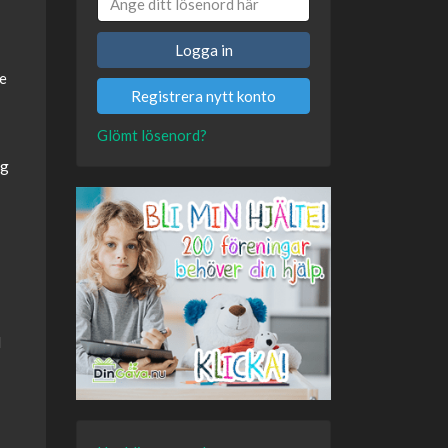
Logga in
ne
Registrera nytt konto
Glömt lösenord?
og
l