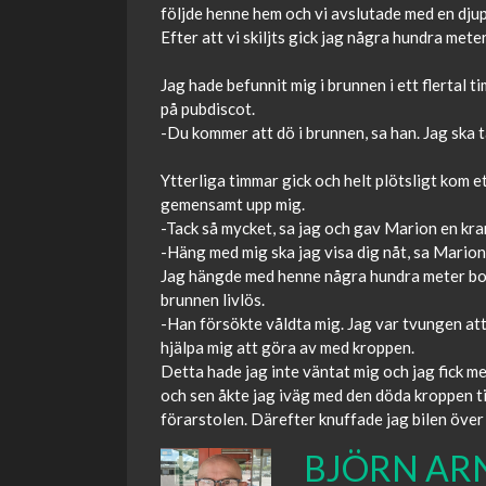
följde henne hem och vi avslutade med en dju
Efter att vi skiljts gick jag några hundra meter 
Jag hade befunnit mig i brunnen i ett flertal
på pubdiscot.
-Du kommer att dö i brunnen, sa han. Jag ska t
Ytterliga timmar gick och helt plötsligt kom 
gemensamt upp mig.
-Tack så mycket, sa jag och gav Marion en kra
-Häng med mig ska jag visa dig nåt, sa Marion
Jag hängde med henne några hundra meter bort
brunnen livlös.
-Han försökte våldta mig. Jag var tvungen at
hjälpa mig att göra av med kroppen.
Detta hade jag inte väntat mig och jag fick mer 
och sen åkte jag iväg med den döda kroppen til
förarstolen. Därefter knuffade jag bilen över
BJÖRN AR