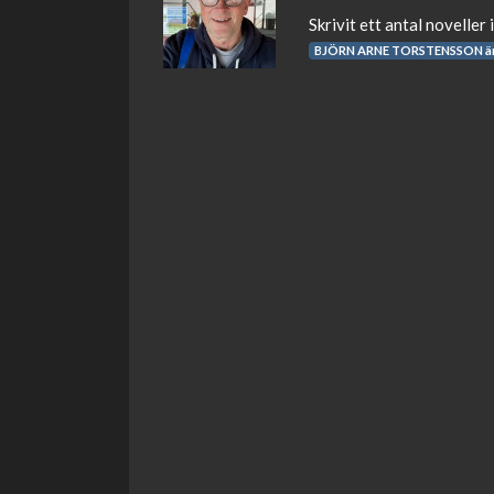
Skrivit ett antal noveller 
BJÖRN ARNE TORSTENSSON är