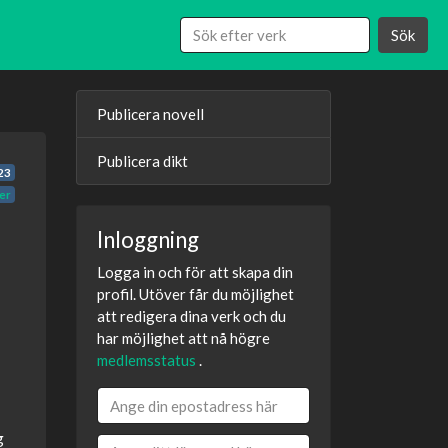
Sök
Publicera novell
Publicera dikt
23
er
Inloggning
Logga in och för att skapa din
profil. Utöver får du möjlighet
att redigera dina verk och du
har möjlighet att nå högre
medlemsstatus
.
g