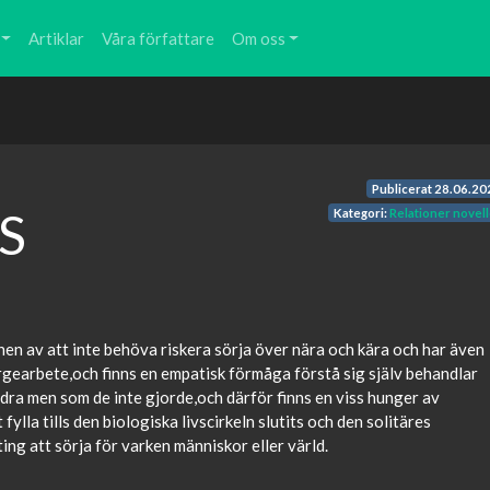
Artiklar
Våra författare
Om oss
Publicerat
28.06.20
S
Kategori:
Relationer novell
M
en av att inte behöva riskera sörja över nära och kära och har även
rgearbete,och finns en empatisk förmåga förstå sig själv behandlar
ndra men som de inte gjorde,och därför finns en viss hunger av
ylla tills den biologiska livscirkeln slutits och den solitäres
ing att sörja för varken människor eller värld.