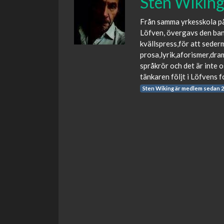
Sten Wikin
Från samma yrkesskola på
Löfven, övergavs den bana
kvällspress,för att sederm
prosa,lyrik,aforismer,dra
språkrör och det är inte 
tänkaren följt i Löfvens f
Sten Wiking är medlem sedan 