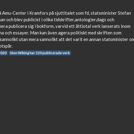
g
 Amu-Center i Kramfors på sjuttitalet som fd, statsminister Stefan
n och blev publicist i olika tidskrifter,antologier,dags och
era publicera sig i bokform, varvid ett åttiotal verk lanserats inom
ma och essayer. Man kan även agera politiskt med skriften som
osannolikt utan mera sannolikt att det varit en annan statsminister o
otspår.
2020
Sten Wiking har 520 publicerade verk