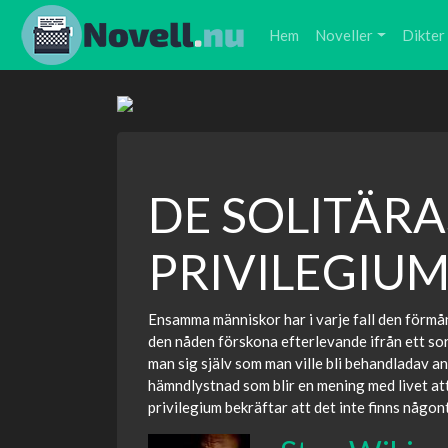
Hem
Noveller
Dikter
DE SOLITÄRA
PRIVILEGIU
Ensamma människor har i varje fall den förmån
den nåden förskona efterlevande ifrån ett so
man sig själv som man ville bli behandladav a
hämndlystnad som blir en mening med livet att f
privilegium bekräftar att det inte finns någont