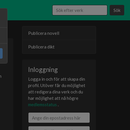
Sök
Publicera novell
Publicera dikt
25
er
Inloggning
m
Logga in och för att skapa din
profil. Utöver får du möjlighet
att redigera dina verk och du
har möjlighet att nå högre
medlemsstatus
.