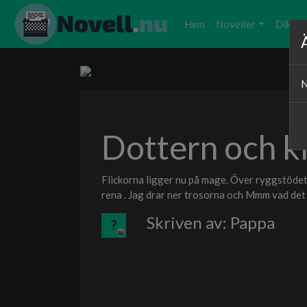
Hem
Noveller
Dikter
N
Dottern och k
Flickorna ligger nu på mage. Över ryggstödet. 
rena . Jag drar ner trosorna och Mmm vad det luk
Skriven av: Pappa