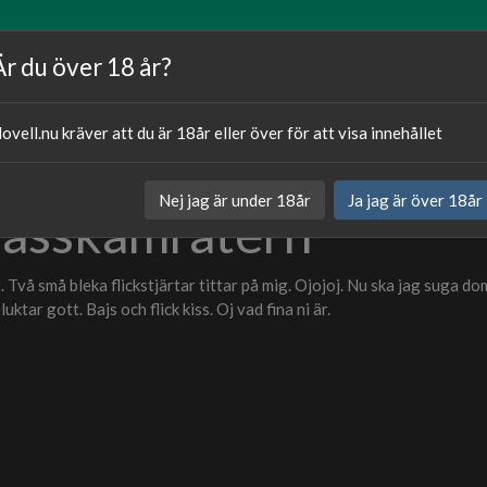
Artiklar
Våra författare
Om oss
Är du över 18 år?
ovell.nu kräver att du är 18år eller över för att visa innehållet
Publicerat
15.06.20
Nej jag är under 18år
Ja jag är över 18år
lasskamratern
Kategori:
Sexnovell
Två små bleka flickstjärtar tittar på mig. Ojojoj. Nu ska jag suga do
tar gott. Bajs och flick kiss. Oj vad fina ni är.