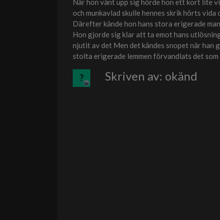
När hon vänt upp sig hörde hon ett kort lite v
och munkavlad skulle hennes skrik hörts vida
Därefter kände hon hans stora erigerade mans
Hon gjorde sig klar att ta emot hans utlösnin
njutit av det Men det kändes snopet när han g
stolta erigerade lemmen förvandlats det som
Skriven av: okänd