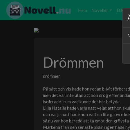
Hem
Noveller
Dikter
N
Drömmen
drömmen
På sätt och vis hade hon redan blivit förber
men det var inte utan att hon drog efter andan 
isolerade- rum vad kunde det här betyda
Lilla Natalie hade varje natt velat att hon s
och varje natt hade hon valt en lite grövre ku
så nu var hon beredd att ta emot den grövsta
Märkena från den senaste piskningen hade ny