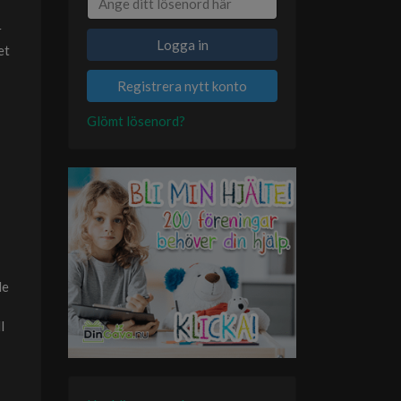
r
Logga in
et
Registrera nytt konto
Glömt lösenord?
le
l