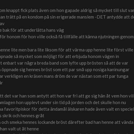
m knappt fick plats även om hon gapade aldrig så mycket till slut va
dan trätt på en kondom på sin erigerade manslem -DET antydde att d
 av
e bak för att underlätta hans väg
för honom för hon ville också få tillfälle att känna njutningen genom
henne lite men bara lite liksom för att värma upp henne lite först ville
ppnade så mycket som möjligt för att erbjuda honom vägen in
t enbart var några breda band som lyfte upp brösten så att de var
hn öppnade sig hennes bröst som ett par små upp nosiga kaninungar
var verkligen en kräsen mans dröm de var nästan som ett par tunga
år
tt det var han som antytt att hon var fri att ge sig hän åt vem hon vil
amlagen hon upplevt under sin tid på jorden och det skulle hon nu
na favoritpiskor för detta ändamål älskaren hade även valt en speciel
 skrik och hennes gråt
a och smeka hennes lockande bröst därefter bad han henne att vända
a han valt ut åt henne