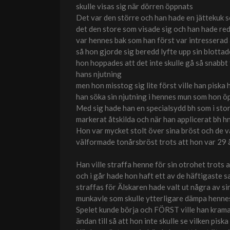
skulle visas sig när dörren öppnats
Det var den större och han hade en jättekuk so
det den store som visade sig och han hade re
var hennes bak som han först var intresserad
så hon gjorde sig beredd lyfte upp sin blottad
hon hoppades att det inte skulle gå så snabbt 
hans njutning
men hon misstog sig lite först ville han piska 
han söka sin njutning i hennes mun som hon ö
Med sig hade han en specialsydd bh som i stor
markerat åtskilda och när han applicerat bh 
Hon var mycket stolt över sina bröst och de 
välformade tonårsbröst trots att hon var 29 
Han ville straffa henne för sin otrohet trots a
och i går hade hon haft ett av de häftigaste s
straffas för Älskaren hade valt ut några av si
munkavle som skulle ytterligare dämpa hennes
Spelet kunde börja och FÖRST ville han kram
ändan till så att hon inte skulle se vilken pisk