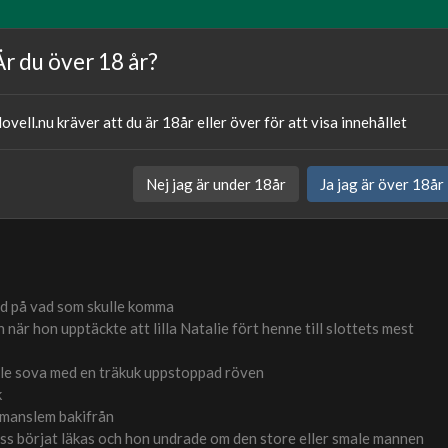
Artiklar
Våra författare
Om oss
Är du över 18 år?
ovell.nu kräver att du är 18år eller över för att visa innehållet
Publicerat
26.04.20
Nej jag är under 18år
Ja jag är över 18år
Kategori:
Sexnovell
edd på vad som skulle komma
när hon upptäckte att lilla Natalie fört henne till slottets mest
kulle sova med en träkuk uppstoppad röven
k
 manslem bakifrån
ss börjat läkas och hon undrade om den store eller smale mannen