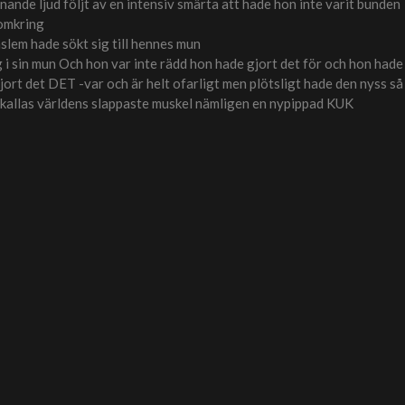
inande ljud följt av en intensiv smärta att hade hon inte varit bunden
 omkring
lem hade sökt sig till hennes mun
g i sin mun Och hon var inte rädd hon hade gjort det för och hon hade
jort det DET -var och är helt ofarligt men plötsligt hade den nyss så
 kallas världens slappaste muskel nämligen en nypippad KUK