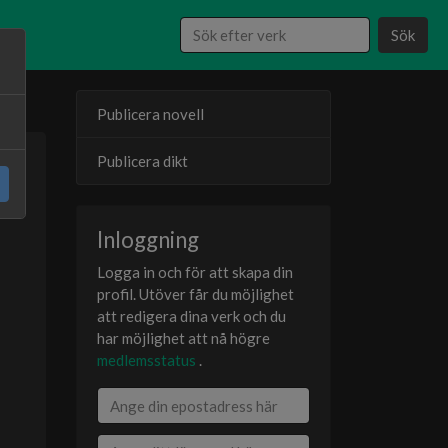
Sök
Publicera novell
Publicera dikt
24
er
Inloggning
Logga in och för att skapa din
profil. Utöver får du möjlighet
att redigera dina verk och du
har möjlighet att nå högre
medlemsstatus
.