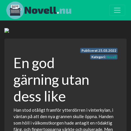
Publicerat
25.03.2022
En god
Kategori:
Novell
gärning utan
dess like
Han stod otåligt framför ytterdörren i vinterkylan, i
väntan på att den nya grannen skulle öppna. Handen
som höll i välkomstkorgen hade antagit en rödaktig
färg, och fingertopparna värkte och pulserade. Men