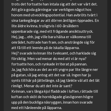
trots det fortsatte han intala sig att det var värt det.
Att göra goda gärningar var verkligen något hos
honom med utvecklingspotential. Han avbröts tvärt i
sina tankegångar av att dörren äntligen öppnades. En
lite äldre kvinna, troligtvis i 60-årsåldern
uppenbarade sig, med ett frågande ansiktsuttryck.
Hej, jag… ehh, jag ville bara hälsa er välkomna till
området, huttrade han fram, och ansträngde sig för
att få till ett leende på de iskalla läpparna.
Hej? svarade kvinnan lite tveksamt, och harklade sig
försiktig. Men vad menar du med att vi är nya?
fortsatte hon, och rynkade irriterat på pannan.
Ja, jag fick höra av det av ett yngre par lite längre ner
på gatan, så jag antog att det var så. Ingen har ju
synts till här på jättelänge, så jag tänkte väl att det lät
rimligt. Menar du att det inte är sant?
Kvinnan, vars långa kjol fladdrade i luften, rättade till
koftan och sköt de hornbågade glasögonen högre
upp på den buckliga näsryggen, innan hon svarade
med ett hånleende på läpparna.