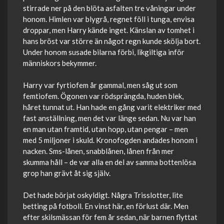
stirrade ner på den blöta asfalten tre våningar under
honom. Himlen var blygrå, regnet föll i tunga, envisa
droppar, men Harry kände inget. Känslan av tomhet i
hans bröst var större än något regn kunde skölja bort.
Under honom susade bilarna förbi, likgiltiga inför
människors bekymmer.
Harry var fyrtiofem år gammal, men såg ut som
femtiofem. Ögonen var rödsprängda, huden blek,
håret tunnat ut. Han hade en gång varit elektriker med
fast anställning, men det var länge sedan. Nu var han
en man utan framtid, utan hopp, utan pengar – men
med 5 miljoner i skuld. Kronofogden andades honom i
nacken. Sms-lånen, snabblånen, lånen från mer
skumma håll – de var alla en del av samma bottenlösa
grop han grävt åt sig själv.
Det hade börjat oskyldigt. Några Trisslotter, lite
betting på fotboll. En vinst här, en förlust där. Men
efter skilsmässan för fem år sedan, när barnen flyttat