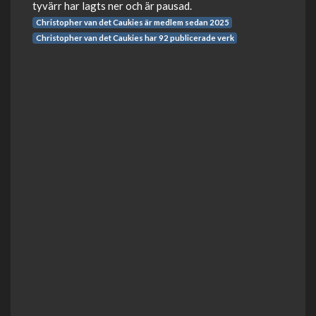
tyvärr har lagts ner och är pausad.
Christopher van det Caukies är medlem sedan 2025
Christopher van det Caukies har 92 publicerade verk