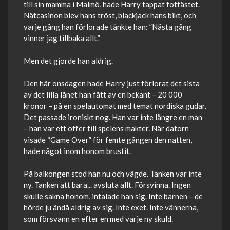
till sin mamma i Malmö, hade Harry tappat fotfästet.
Nätcasinon blev hans tröst, blackjack hans bikt, och
varje gång han förlorade tänkte han: ”Nästa gång
vinner jag tillbaka allt.”
Men det gjorde han aldrig.
Den här onsdagen hade Harry just förlorat det sista
av det lilla lånet han fått av en bekant – 20 000
kronor – på en spelautomat med temat nordiska gudar.
Det passade ironiskt nog. Han var inte längre en man
– han var ett offer till spelens makter. När datorn
visade “Game Over” för femte gången den natten,
hade något inom honom brustit.
På balkongen stod han nu och vägde. Tanken var inte
ny. Tanken att bara... avsluta allt. Försvinna. Ingen
skulle sakna honom, intalade han sig. Inte barnen – de
hörde ju ändå aldrig av sig. Inte exet. Inte vännerna,
som försvann en efter en med varje ny skuld.