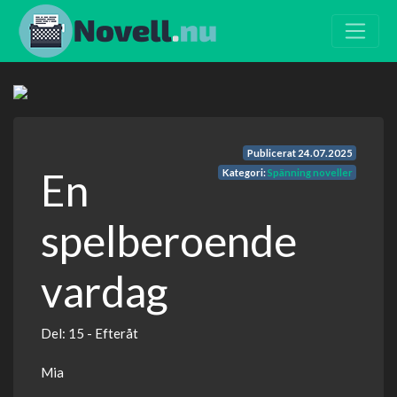
Publicerat
24.07.2025
En
Kategori:
Spänning noveller
spelberoende
vardag
Del: 15 - Efteråt
Mia