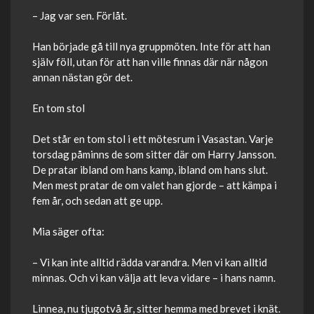
– Jag var sen. Förlåt.
Han började gå till nya gruppmöten. Inte för att han
själv föll, utan för att han ville finnas där när någon
annan nästan gör det.
En tom stol
Det står en tom stol i ett mötesrum i Vasastan. Varje
torsdag påminns de som sitter där om Harry Jansson.
De pratar ibland om hans kamp, ibland om hans slut.
Men mest pratar de om valet han gjorde – att kämpa i
fem år, och sedan att ge upp.
Mia säger ofta:
– Vi kan inte alltid rädda varandra. Men vi kan alltid
minnas. Och vi kan välja att leva vidare – i hans namn.
Linnea, nu tjugotvå år, sitter hemma med brevet i knät.