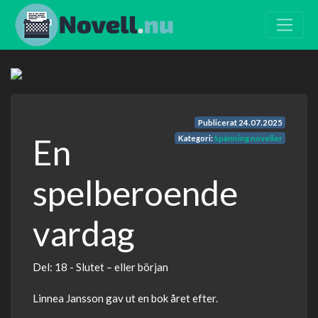
Publicerat
24.07.2025
En
Kategori:
Spänning noveller
spelberoende
vardag
Del: 18 - Slutet – eller början
Linnea Jansson gav ut en bok året efter.