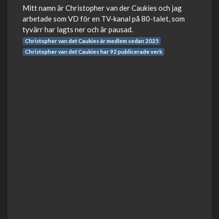
Mitt namn är Christopher van der Caukies och jag
arbetade som VD för en TV-kanal på 80-talet, som
tyvärr har lagts ner och är pausad.
Christopher van det Caukies är medlem sedan 2025
Christopher van det Caukies har 92 publicerade verk