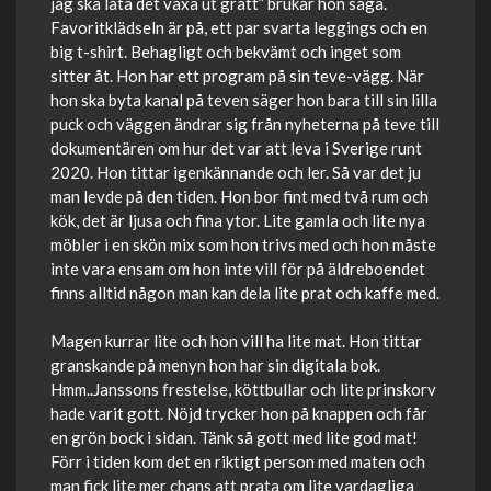
jag ska låta det växa ut grått” brukar hon säga.
Favoritklädseln är på, ett par svarta leggings och en
big t-shirt. Behagligt och bekvämt och inget som
sitter åt. Hon har ett program på sin teve-vägg. När
hon ska byta kanal på teven säger hon bara till sin lilla
puck och väggen ändrar sig från nyheterna på teve till
dokumentären om hur det var att leva i Sverige runt
2020. Hon tittar igenkännande och ler. Så var det ju
man levde på den tiden. Hon bor fint med två rum och
kök, det är ljusa och fina ytor. Lite gamla och lite nya
möbler i en skön mix som hon trivs med och hon måste
inte vara ensam om hon inte vill för på äldreboendet
finns alltid någon man kan dela lite prat och kaffe med.
Magen kurrar lite och hon vill ha lite mat. Hon tittar
granskande på menyn hon har sin digitala bok.
Hmm..Janssons frestelse, köttbullar och lite prinskorv
hade varit gott. Nöjd trycker hon på knappen och får
en grön bock i sidan. Tänk så gott med lite god mat!
Förr i tiden kom det en riktigt person med maten och
man fick lite mer chans att prata om lite vardagliga