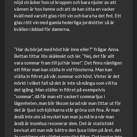
nöjd sträcker hon ut kroppen och bara njuter av att
vännen är hos henne och att de kan sitta en vacker
kväll med varsitt glas rött vin och bara ha det fint. Ett
glas rött vin med gamla hederliga jordnötter så är
kvällen räddad för damerna.
“Har du börjat med höst här inne eller?” frågar Anna.
Bettan tittar lite skälmskt och ler. “Nej, det får allt
vara sommar fram till jul här inne!”. Det finns nämligen
ett filter man kan ställa in vid fönsterna. Man kan
ställa in filtret på vår, sommar och höst. Vinter är det
mörkt i vilket fall så det är inte så många som vill ha
det igång. Man ställer in filtret på exempelvis
“sommar”, då får man ett vackert sommarljus i
lägenheten, man blir liksom lurad när man tittar ut för
det är ljust och björkarna står gröna och fina. Är man
ändå inte ute så mycket kan man ju må bra när man
ändå är inomhus resonerar dem. Det är statistiskt
bevisat att man mår bättre den ljusa tiden på året, det
är verkligen ett väldigt populärt filter. Det kostar inte