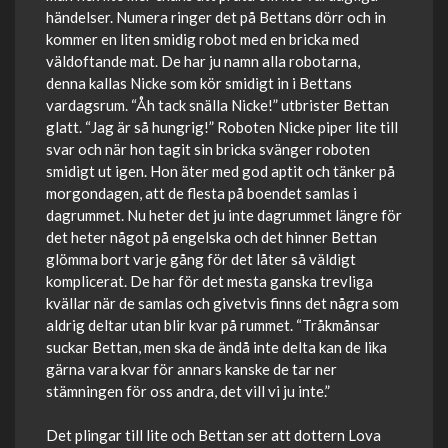
händelser. Numera ringer det på Bettans dörr och in
kommer en liten smidig robot med en bricka med
väldoftande mat. De har ju namn alla robotarna,
denna kallas Nicke som kör smidigt in i Bettans
vardagsrum. “Åh tack snälla Nicke!” utbrister Bettan
glatt. “Jag är så hungrig!” Roboten Nicke piper lite till
svar och när hon tagit sin bricka svänger roboten
smidigt ut igen. Hon äter med god aptit och tänker på
morgondagen, att de flesta på boendet samlas i
dagrummet. Nu heter det ju inte dagrummet längre för
det heter något på engelska och det hinner Bettan
glömma bort varje gång för det låter så väldigt
komplicerat. De har för det mesta ganska trevliga
kvällar när de samlas och givetvis finns det några som
aldrig deltar utan blir kvar på rummet. “Tråkmånsar
suckar Bettan, men ska de ändå inte delta kan de lika
gärna vara kvar för annars kanske de tar ner
stämningen för oss andra, det vill vi ju inte.”
Det plingar till lite och Bettan ser att dottern Lova