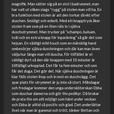
magnifik. Man sätter sig på en stol i badrummet, man
har valt ut vilken slags “rygg” på stolen man vill ha. En
bra funktion med stolen är att den torkar direkt efter
duschen. Smidigt och enkelt. Med ett knapptryck åker
stolen fram som på en liten räls in i själva
duschutrymmet. Man trycker på “schampo, balsam,
tvål och en extra knapp för inpackning” så går det som
hejsan. En väldigt mild touch som en mänsklig hand
ombesörjer själva duschningen och där kan man även
välja hur länge man vill duscha. För tillfället är el
väldigt dyrt så den där knappen med 10 minuter är
tillfälligt urkopplad. Det får ta fem minuter och sen
får det duga. Det gör det. När själva duschningen är
klar fälls stolen ihop och in mot en duschvägg. Det
spar plats för utrymmet är ju inte så stort. Måndagar
och fredagar kommer den unga undersköterskan Ebba
som duschar damerna och gör lite pedikyr. Då brukar
de prata lite om allt möjligt som hänt under veckan
och Ebba är alltid så positiv och glad. Det underlättar
livet när man är gammal och trött, tänker Bettan och