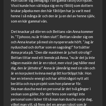
Hon sätter sig behagligt i sin gamla fåtölj och njuter.
Visst kunde hon väl köpa sig en ny fåtölj som dottern
brukar påpeka men den här fåtöljen har ju varit med
henne i så många år och den är ju en del av henne själv,
som en kär gammal vän.
Det knackar på dörren och Bettans vän Anna kommer
in. “Tjohooo, nu är friden slut!”. Bettan vänder sig om
och Anna knatar på med sin nyopererade höft. “Jag är
nyduschad och doftar som en sagoäng!” fortsätter
Anna prata på. “Den där maskinen är ju helt otrolig!”
Bettan tittar med ett leende på Anna, “nu är det ju inte
någon maskin det är en robot, men visst jag håller med
dig, den är jättebra!” Anna är jämnårig med sin vän och
är en korpulent kvinna med grått kortklippt hår. Hon
har en intensiv energi och har alltid något nytt att
berätta och nya projekt som hon planerar för.
Ska man duscha med en personal är det två gånger i
veckan som gäller, för det finns som vanligt inte
personal som räcker till så man kan duscha varje dag,
vilket man vill, så finns det en annan robot som är