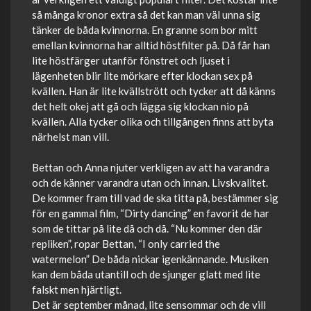
så många kronor extra så det kan man väl unna sig
tänker de båda kvinnorna. En granne som bor mitt
emellan kvinnorna har alltid höstfilter på. Då får han
lite höstfärger utanför fönstret och ljuset i
lägenheten blir lite mörkare efter klockan sex på
kvällen. Han är lite kvällstrött och tycker att då känns
det helt okej att gå och lägga sig klockan nio på
kvällen. Alla tycker olika och tillgången finns att byta
närhelst man vill.
Bettan och Anna njuter verkligen av att ha varandra
och de känner varandra utan och innan. Livskvalitet.
De kommer fram till vad de ska titta på, bestämmer sig
för en gammal film, “Dirty dancing” en favorit de har
som de tittar på lite då och då. “Nu kommer den där
repliken”, ropar Bettan, “I only carried the
watermelon” De båda nickar igenkännande. Musiken
kan dem båda utantill och de sjunger glatt med lite
falskt men hjärtligt.
Det är september månad, lite sensommar och de vill