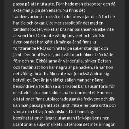
passa på att njuta ute. Förr hade man elscooter och då
åkte man ju på den ensam. Nu finns det
tandemvarianter också och det utnyttjar de så fort de
har tid och orkar. Lite mer stabilt blir det med en
tandemscooter, vilket är bra när balansen kanske inte
är som förr. De är ute väldigt mycket och faktiskt
även om det har gått så många år så finns ju
fortfarande PRO som hittar på saker ständigt och
jämt. Det är utflykter, pubkvällar och filmer från både
förr och nu. Eldsjälarna är värdefulla, tänker Bettan
och fastän att hon har några år på nacken, så har hon
det väldigt bra. Trafiken ute har ju också ändrat sig
betydligt. Det är ju väldigt sällan man ser några
bensindrivna fordon så allt liksom bara susar förbi för
mestadels ska man ladda sina fordon med el. Enorma
elstationer finns utplacerade ganska frekvent och där
kan man passa på att äta lunch, fika eller bara sitta och
vänta och titta på människor. Det finns inga
bensinstationer längre utan man får köpa bensinen
utanför alla supermarkets. Eftersom det inte är någon