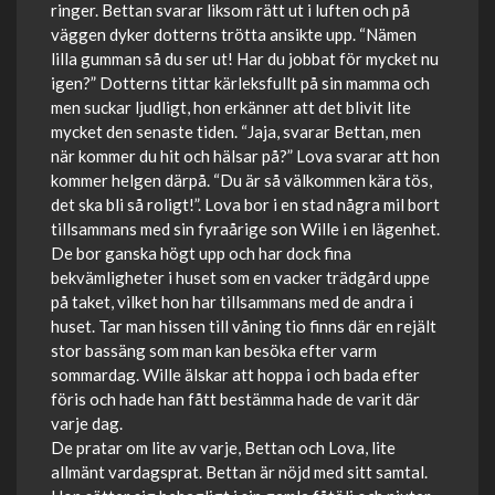
ringer. Bettan svarar liksom rätt ut i luften och på
väggen dyker dotterns trötta ansikte upp. “Nämen
lilla gumman så du ser ut! Har du jobbat för mycket nu
igen?” Dotterns tittar kärleksfullt på sin mamma och
men suckar ljudligt, hon erkänner att det blivit lite
mycket den senaste tiden. “Jaja, svarar Bettan, men
när kommer du hit och hälsar på?” Lova svarar att hon
kommer helgen därpå. “Du är så välkommen kära tös,
det ska bli så roligt!”. Lova bor i en stad några mil bort
tillsammans med sin fyraårige son Wille i en lägenhet.
De bor ganska högt upp och har dock fina
bekvämligheter i huset som en vacker trädgård uppe
på taket, vilket hon har tillsammans med de andra i
huset. Tar man hissen till våning tio finns där en rejält
stor bassäng som man kan besöka efter varm
sommardag. Wille älskar att hoppa i och bada efter
föris och hade han fått bestämma hade de varit där
varje dag.
De pratar om lite av varje, Bettan och Lova, lite
allmänt vardagsprat. Bettan är nöjd med sitt samtal.