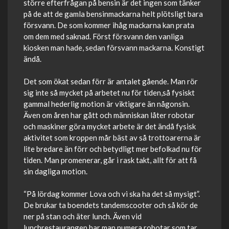
större efterfrågan på bensin är det ingen som tänker
på de att de gamla bensinmackarna helt plötsligt bara
försvann. De som kommer ihåg mackarna kan prata
om dem med saknad. Först försvann den vanliga
kiosken man hade, sedan försvann mackarna. Konstigt
ändå.
Det som ökat sedan förr är antalet gående. Man rör
sig inte så mycket på arbetet nu för tiden,så fysiskt
gammal hederlig motion är viktigare än någonsin.
Även om åren har gått och människan låter robotar
och maskiner göra mycket arbete är det ändå fysisk
aktivitet som kroppen mår bäst av så trottoarerna är
lite bredare än förr och betydligt mer befolkad nu för
tiden. Man promenerar, går i rask takt, allt för att få
sin dagliga motion.
“På lördag kommer Lova och vi ska ha det så mysigt”.
De brukar ta boendets tandemscooter och så kör de
ner på stan och äter lunch. Även vid
lunchrestaurangen har man numera robotar som tar