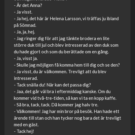
- Är det Anna?
- Ja visst.
- Ja hej, det här är Helena Larsson, vi träffas ju ibland
på Sömnad.
- Ja, ja, hej.
- Jag ringer dig för att jag tänkte brodera en lite
större duk till jul och blev intresserad av den duk som
du hade gjort och som du berättade om en gång.
- Ja, visst ja.
- Skulle jag möjligen få komma hem till dig och se den?
- Ja visst, du är välkommen. Trevligt att du blev
intresserad.
- Tack snälla du! När kan det passa dig?
- Jaa, det går väl bra i eftermiddag kanske. Om du
kommer vid två-tre-tiden, så kan vi ta en kopp kaffe.
- Så bra, tack, tack. Då kommer jag halv tre.
- Välkommen! Jag har min bror på besök. Han hade ett
ärende till stan och han tycker nog bara det är trevligt
med en gäst.
- Tack hej!