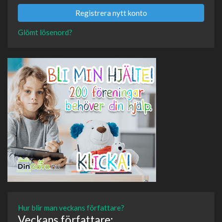
Registrera nytt konto
Glömt lösenord?
Hur blir man veckans författare?
Veckans författare: