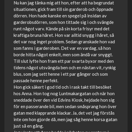
Nu kan jag tänka mig att hon, efter att ha begrundat
situationen, gick fram till sin garderob och öppnade
dörren. Hon hade kanske en spegel på insidan av
garderobsdörren, som hon tittade sig i och svängde
runt något varv. Kände på sin korta frisyr med det
kraftiga bruna håret. Hon var alltid snygg i håret, så
det var nog inget problem. Sedan granskade hon vad
som fanns i garderoben. Det var en vardag, så hon
borde hitta något enkelt, men som ändå var snyggt.
Till slut lyfte hon fram ett par svarta byxor med den
tidens något utsvängda ben och en nästan vit, rynkig
blus, som jag sett henne i ett par gånger och som
passade henne perfekt.
Hon gick säkert i god tid och i rask takt till besöket
hos Anna. Hon tog nog Luntmakargatan och när hon
sneddade över den vid Edvins Kiosk, hejdade hon sig
för en passerande bil, men sedan småsprang hon över
gatan med klapprande klackar. Ja, det vet jag förstås
inte om hon gjorde då, men jag såg henne korsa gatan
just så en gång.