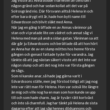
Jag visste att Anna bodde i närheten av centrum i
någon gränd och har sedan kollat att det var på
Solrosgränd nio. Där försvann alltså Helena in och
efter bara drygt ett år, hade hon bytt namn till
Edwardsson och blivit släkt med Anna.
När jag en gång träffade en av Annas väninnor på
stan och vi pratade lite om vädret och annat såg vi
Helena med man på andra sidan gatan. Väninnan sa att
där går ju Edwardssons och berättade då att hon hört
av Anna hur de av en slump möttes hos henne första
gången och genast fattade tycke för varandra. Jag
tänkte då att jag nästan säkert visste att det inte var
någon slump och att det nog inte var första gången
de sågs.
Som ni kanske anar, så hade jag gärna varit i
Edvardssons ställe, men jag förstod tidigt att jag nog
inte var rätt man för Helena. Hon var också lite längre
än mig och ville nog ha en man som hon kunde se upp
till och som hade charm. Jag är tyvärr rätt kortväxt
och inte så charmfull. Jag har tänkt på Helena de sista
dagarna efter att jag såg hennes dödsannons och