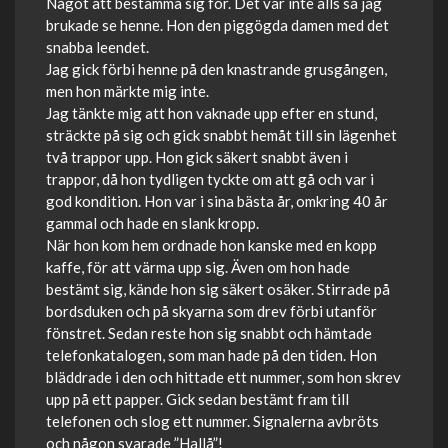
Något att bestämma sig för. Det var inte alls så jag
brukade se henne. Hon den piggögda damen med det
snabba leendet.
Jag gick förbi henne på den knastrande grusgången,
men hon märkte mig inte.
Jag tänkte mig att hon vaknade upp efter en stund,
sträckte på sig och gick snabbt hemåt till sin lägenhet
två trappor upp. Hon gick säkert snabbt även i
trappor, då hon tydligen tyckte om att gå och var i
god kondition. Hon var i sina bästa år, omkring 40 år
gammal och hade en slank kropp.
När hon kom hem ordnade hon kanske med en kopp
kaffe, för att värma upp sig. Även om hon hade
bestämt sig, kände hon sig säkert osäker. Stirrade på
bordsduken och på skyarna som drev förbi utanför
fönstret. Sedan reste hon sig snabbt och hämtade
telefonkatalogen, som man hade på den tiden. Hon
bläddrade i den och hittade ett nummer, som hon skrev
upp på ett papper. Gick sedan bestämt fram till
telefonen och slog ett nummer. Signalerna avbröts
och någon svarade ”Hallå”!