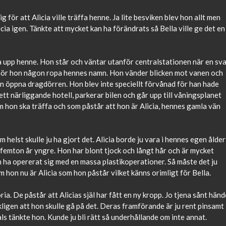
 för att Alicia ville träffa henne. Ja lite besviken blev hon allt men
cia igen. Tänkte att mycket kan ha förändrats så Bella ville ge det en
a upp henne. Hon står och väntar utanför centralstationen när en sva
hör hon någon ropa hennes namn. Hon vänder blicken mot vanen och
en öppna dragdörren. Hon blev inte speciellt förvånad för han hade
ll ett närliggande hotell, parkerar bilen och går upp till våningsplanet
m hon ska träffa och som påstår att hon är Alicia, hennes gamla vän
 helst skulle ju ha gjort det. Alicia borde ju vara i hennes egen ålder
 femton år yngre. Hon har blont tjock och långt hår och är mycket
on ha opererat sig med en massa plastikoperationer. Så måste det ju
om hon nu är Alicia som hon påstår vilket känns orimligt för Bella.
ia. De påstår att Alicias själ har fått en ny kropp. Jo tjena sånt händ
rkligen att hon skulle gå på det. Deras framförande är ju rent pinsamt
als tänkte hon. Kunde ju bli rätt så underhållande om inte annat.