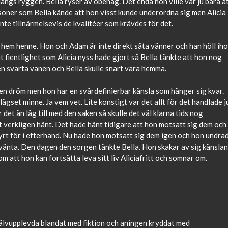
 längs ryggen. Bella ryser av obehag. Det enda hon ville var ju bara a
 personer som Bella kände att hon visst kunde underordna sig men Alicia
inte tillnärmelsevis de kvalitéer som krävdes för det.
 hem henne. Hon och Adam är inte direkt såta vänner och han höll ih
 fientlighet som Alicia nyss hade gjort så Bella tänkte att hon nog
en svarta vanen och Bella skulle snart vara hemma.
 en dröm men hon har en svårdefinierbar känsla som hänger sig kvar.
gset minne. Ja vem vet. Lite konstigt var det allt för det handlade j
det än låg till med den saken så skulle det väl klarna tids nog
 verkligen hänt. Det hade hänt tidigare att hon motsatt sig dem och
yrt för i efterhand. Nu hade hon motsatt sig dem igen och hon undra
vänta. Den dagen den sorgen tänkte Bella. Hon skakar av sig känslan
 att hon kan fortsätta leva sitt liv Aliciafritt och somnar om.
självupplevda blandat med fiktion och aningen kryddat med