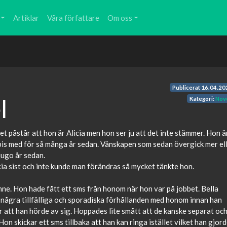
Artiklar
Våra författare
Om oss
Publicerat
16.04.20
l
Kategori:
Nove
et påstår att hon är Alicia men hon ser ju att det inte stämmer. Hon ä
mpis med för så många år sedan. Vänskapen som sedan övergick mer el
jugo år sedan.
ia sist och inte kunde man förändras så mycket tänkte hon.
ne. Hon hade fått ett sms från honom när hon var på jobbet. Bella
 några tillfälliga och sporadiska förhållanden med honom innan han
r att han hörde av sig. Hoppades lite smått att de kanske separat oc
Hon skickar ett sms tillbaka att han kan ringa istället vilket han gjor