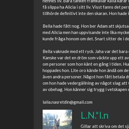
hennes liv. Bara tanken framkallar kalla kårar
få slippa ha Alicia i sitt liv. Visst fanns det
tillhörde definitivt inte den skaran. Hon hade 
Bella hade fått nog. Hon ber Adam att skjutsa
med Alicia men han uppvisande inte lika mycket
kunde fråga honom om det. Snart sitter de i d
Bella vaknade med ett ryck. Jaha var det bara
Kanske var det en dröm som väckte upp ett avlä
om personer som hon känt en gång i tiden. Hur 
hoppades hon. Lite oro kände hon ändå om det
även andra personer. Något hon fått betala d
om hon hade vedergällning av något slag att 
av obehag. Hon känner sig trygg i vetskapen om
laila.nasretdin@gmail.com
L.N.*l.n
Gillar att skriva om det 