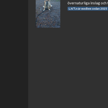
övernaturliga inslag och ti
L.N.*l.n är medlem sedan 2025