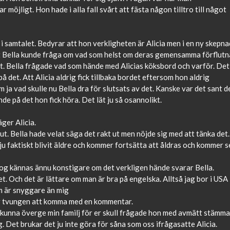
möjligt. Hon hade i alla fall svårt att fästa någon tilltro till något
i samtalet. Bedyrar att hon verkligheten är Alicia men i en ny skepna
tt Bella kunde fråga om vad som helst om deras gemensamma förflutn
ant. Bella frågade vad som hände med Alicias köksbord och varför. Det
på det. Att Alicia aldrig fick tillbaka bordet eftersom hon aldrig
 ja vad skulle nu Bella dra för slutsats av det. Kanske var det sant d
e på det hon fick höra. Det lät ju så osannolikt.
ger Alicia.
rut. Bella hade velat säga det rakt ut men nöjde sig med att tänka det.
 ju faktiskt blivit äldre och kommer fortsätta att åldras och kommer s
 nog kännas ännu konstigare om det verkligen hände svarar Bella.
 det. Och det är lättare om man är bra på engelska. Alltså jag bor i USA
om är snyggare än mig
var tvungen att komma med en kommentar.
le kunna överge min familj för er skull frågade hon med avmätt stämma
g. Det brukar det ju inte göra för såna som oss ifrågasatte Alicia.