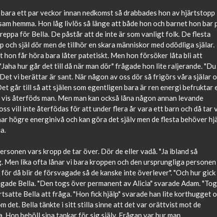
en bara ett par veckor innan nedkomst så drabbades hon av hjärtstopp
sam hemma. Hon låg livlös så länge att både hon och barnet hon bar 
greppa för Bella. De påstår att de inte är som vanligt folk. De flesta
 och själ dör men de tillhör en skara människor med odödliga själar.
t hon får höra bara låter patetiskt. Men hon försöker låta bli att
"Jaha hur går det till då när man dör" frågade hon lite raljerande. "Du
et vi berättar är sant. När någon av oss dör så frigörs våra själar 
et går till så att själen som egentligen bara är ren energi befruktar 
å vis återföds man. Men man kan också låna någon annan levande
ss vill inte återfödas för att under flera år vara ett barn och då tar v
ar högre energinivå och kan göra det själv men de flesta behöver hj
a.
rsonen vars kropp de tar över. Dör de eller vadå. "Ja ibland så
g. Men lika ofta lånar vi bara kroppen och den ursprungliga personen
e för då blir de försvagade så de kanske inte överlever". "Och hur gick
ågade Bella. "Den togs över permanent av Alicia" svarade Adam. "Tog
rtsatte Bella att fråga. "Hon fick hjälp" svarade han lite korthugget 
m det. Bella tänkte i sitt stilla sinne att det var orättvist mot de
. Hon behöll sina tankar för sig själv. Frågan var hur man