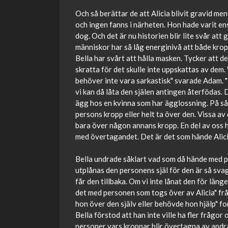
Och så berättar de att Alicia blivit gravid m
och ingen fanns i närheten. Hon hade varit en
dog. Och det är nu historien blir lite svår att 
människor har så låg energinivå att både kropp
Bella har svårt att hålla masken. Tycker att de
skratta för det skulle inte uppskattas av dem. 
behöver inte vara sarkastisk" svarade Adam. "D
vi kan då låta den själen antingen återfödas. D
ägg hos en kvinna som har ägglossning. På s
persons kropp eller helt ta över den. Vissa av o
bara över någon annans kropp. En del av oss h
med övertagandet. Det är det som hände Alici
Bella undrade såklart vad som då hände med pe
utplånas den personens själ för den är så sva
får den tillbaka. Om vi inte lånat den för läng
det med personen som togs över av Alicia" fr
hon över den själv eller behövde hon hjälp" fo
Bella förstod att han inte ville ha fler frågor o
personer vars kroppar blir övertagna av andra