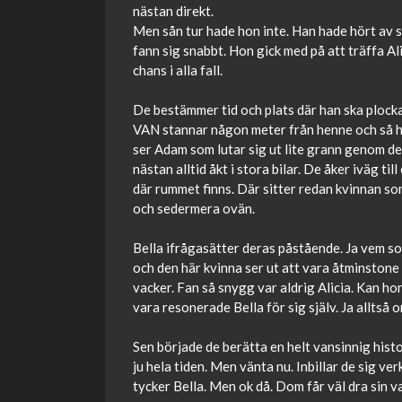
nästan direkt.
Men sån tur hade hon inte. Han hade hört av sig
fann sig snabbt. Hon gick med på att träffa Ali
chans i alla fall.
De bestämmer tid och plats där han ska plock
VAN stannar någon meter från henne och så 
ser Adam som lutar sig ut lite grann genom d
nästan alltid åkt i stora bilar. De åker iväg ti
där rummet finns. Där sitter redan kvinnan so
och sedermera ovän.
Bella ifrågasätter deras påstående. Ja vem som
och den här kvinna ser ut att vara åtminstone
vacker. Fan så snygg var aldrig Alicia. Kan h
vara resonerade Bella för sig själv. Ja alltså 
Sen började de berätta en helt vansinnig histor
ju hela tiden. Men vänta nu. Inbillar de sig ve
tycker Bella. Men ok då. Dom får väl dra sin v