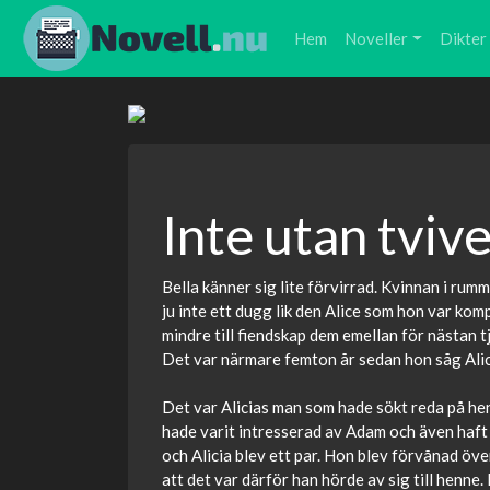
Hem
Noveller
Dikter
Inte utan tvive
Bella känner sig lite förvirrad. Kvinnan i rumm
ju inte ett dugg lik den Alice som hon var ko
mindre till fiendskap dem emellan för nästan t
Det var närmare femton år sedan hon såg Alic
Det var Alicias man som hade sökt reda på hen
hade varit intresserad av Adam och även haft
och Alicia blev ett par. Hon blev förvånad öve
att det var därför han hörde av sig till henne. 