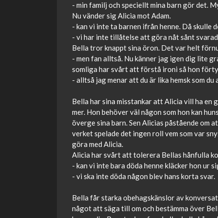
- min familj och speciellt mina barn gör det. M
Nu vänder sig Alicia mot Adam.
- kan vi inte ta barnen ifrån henne. Då skulle 
- vi har inte tillåtelse att göra nåt sånt svara
Bella tror knappt sina öron. Det var helt förnu
- men fan alltså. Nu känner jag igen dig lite g
somliga har svårt att förstå ironi så hon förty
- alltså jag menar att du är lika hemsk som du al
Bella har sina misstankar att Alicia vill ha en
mer. Hon behöver väl någon som hon kan hunsa 
överge sina barn. Sen Alicias påstående om att 
verket spelade det ingen roll vem som var sny
göra med Alicia.
Alicia har svårt att tolerera Bellas hånfulla 
- kan vi inte bara döda henne kläcker hon ur sig
- vi ska inte döda någon blev hans korta svar.
Bella får starka obehagskänslor av konversati
något att säga till om och bestämma över Bella