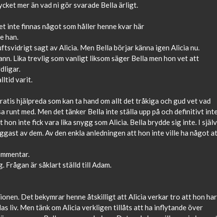
ycket mer än vad ni gör svarade Bella ärligt.
det inte finnas något som håller henne kvar här
de han.
ftsvidrigt sagt av Alicia. Men Bella börjar känna igen Alicia nu.
rann. Lika trevlig som vanligt liksom säger Bella men hon vet att
dligar.
ltid varit.
 gratis hjälpreda som kan ta hand om allt det tråkiga och gud vet vad
runt med. Men det tänker Bella inte ställa upp på och definitivt int
hon inte fick vara lika snygg som Alicia. Bella brydde sig inte. I själ
ggast av dem. Av den enkla anledningen att hon inte ville ha något a
kommentar.
. Frågan är såklart ställd till Adam.
onen. Det bekymrar henne åtskilligt att Alicia verkar tro att hon har
s liv. Men tänk om Alicia verkligen tillåts att ha inflytande över