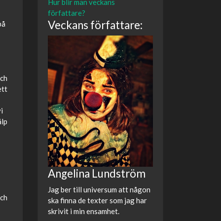
Hur blir man veckans
författare?
Veckans författare:
på
och
ett
i
älp
Angelina Lundström
Jag ber till universum att någon
och
ska finna de texter som jag har
skrivit i min ensamhet.