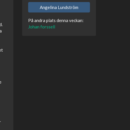
Angelina Lundström
På andra plats denna veckan:
d.
Johan forssell
a
et
e
.