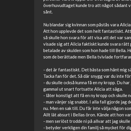
överhuvudtaget kunde tro att något sådant var 
sånt.
Nu blandar sig kvinnan som påstås vara Alicia 
Att hon upplevde det som helt fantastiskt. A
så skulle hon svara för att visa att det var s
visade sig att Alicia faktiskt kunde svara rätt 
betalade av skulden som hon hade till Bella. Hm
som de berättade men Bella tvivlade fortfarand
- det är fantastiskt. Det bästa som hänt mig sä
Tacka fan för det. Så där snygg var du inte fö
- du skulle också kunna få en ny kropp. Du har
gammal ut snart fortsatte Alicia att säga.
- låter konstigt att få en ny kropp och skulle
- man vänjer sig snabbt. I alla fall gjorde jag
nu. Men en sak till. Du får inte välja någon s
Allt lät absurt i Bellas öron. Kände att hon 
- men seriöst trodde ni på allvar att jag skul
- betyder verkligen din familj så mycket för di