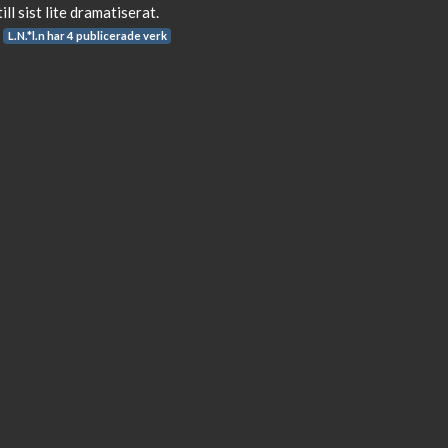
ll sist lite dramatiserat.
L.N.*l.n har 4 publicerade verk