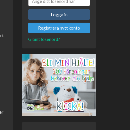
Logga in
Registrera nytt konto
rt
Glömt lösenord?
er