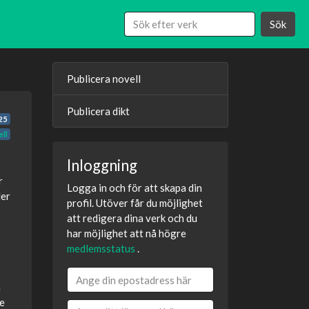
Sök
Publicera novell
Publicera dikt
25
ll
Inloggning
r
Logga in och för att skapa din
ler
profil. Utöver får du möjlighet
att redigera dina verk och du
har möjlighet att nå högre
medlemsstatus
.
h
de