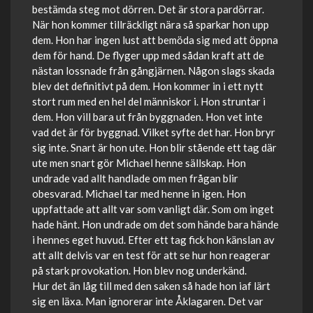
bestämda steg mot dörren. Det är stora pardörrar.
När hon kommer tillräckligt nära så sparkar hon upp
dem. Hon har ingen lust att bemöda sig med att öppna
dem för hand. De flyger upp med sådan kraft att de
nästan lossnade från gångjärnen. Någon slags skada
blev det definitivt på dem. Hon kommer in i ett nytt
stort rum med en hel del människor i. Hon struntar i
dem. Hon vill bara ut från byggnaden. Hon vet inte
vad det är för byggnad. Vilket syfte det har. Hon bryr
sig inte. Snart är hon ute. Hon blir stående ett tag där
ute men snart gör Michael henne sällskap. Hon
undrade vad allt handlade om men frågan blir
obesvarad. Michael tar med henne in igen. Hon
uppfattade att allt var som vanligt där. Som om inget
hade hänt. Hon undrade om det som hände bara hände
i hennes eget huvud. Efter ett tag fick hon känslan av
att allt delvis var en test för att se hur hon reagerar
på stark provokation. Hon blev nog underkänd.
Hur det än låg till med den saken så hade hon iaf lärt
sig en läxa. Man ignorerar inte Åklagaren. Det var