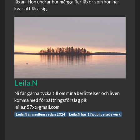
läxan. Hon undrar hur många fler läxor som hon har
kvar att lära sig.
Leila.N
Ni får gärna tycka till om mina berättelser och även
komma med förbättringsförslag på:
leila.n57x@gmail.com
Leila.N är medlem sedan 2024
Leila.N har 17 publicerade verk