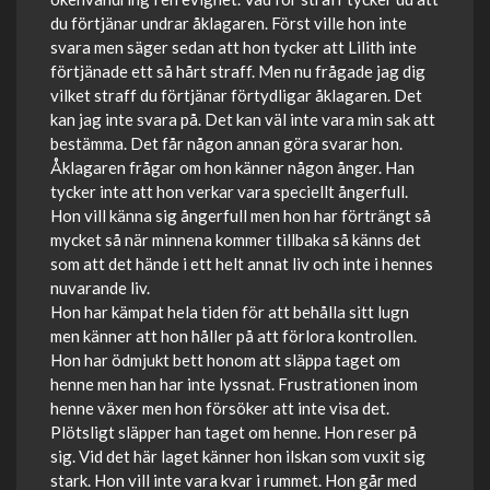
du förtjänar undrar åklagaren. Först ville hon inte
svara men säger sedan att hon tycker att Lilith inte
förtjänade ett så hårt straff. Men nu frågade jag dig
vilket straff du förtjänar förtydligar åklagaren. Det
kan jag inte svara på. Det kan väl inte vara min sak att
bestämma. Det får någon annan göra svarar hon.
Åklagaren frågar om hon känner någon ånger. Han
tycker inte att hon verkar vara speciellt ångerfull.
Hon vill känna sig ångerfull men hon har förträngt så
mycket så när minnena kommer tillbaka så känns det
som att det hände i ett helt annat liv och inte i hennes
nuvarande liv.
Hon har kämpat hela tiden för att behålla sitt lugn
men känner att hon håller på att förlora kontrollen.
Hon har ödmjukt bett honom att släppa taget om
henne men han har inte lyssnat. Frustrationen inom
henne växer men hon försöker att inte visa det.
Plötsligt släpper han taget om henne. Hon reser på
sig. Vid det här laget känner hon ilskan som vuxit sig
stark. Hon vill inte vara kvar i rummet. Hon går med