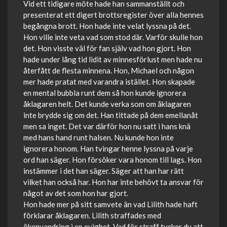
Vid ett tidigare möte hade han sammanställt och
presenterat ett digert brottsregister över alla hennes
begångna brott. Hon hade inte velat lyssna på det.
Hon ville inte veta vad som stod där. Varför skulle hon
det. Hon visste väl för fan själv vad hon gjort. Hon
hade under lång tid lidit av minnesförlust men hade nu
återfått de flesta minnena. Hon, Michael och någon
mer hade pratat med varandra istället. Hon skapade
en mental bubbla runt dem så hon kunde ignorera
åklagaren helt. Det kunde verka som om åklagaren
inte brydde sig om det. Han tittade på dem emellanåt
men sa inget. Det var därför hon nu satt i hans knä
med hans hand runt halsen. Nu kunde hon inte
ignorera honom. Han tvingar henne lyssna på varje
ord han säger. Hon försöker vara honom till lags. Hon
instämmer i det han säger. Säger att han har rätt
vilket han också har. Hon har inte behövt ta ansvar för
något av det som hon har gjort.
Hon hade mer på sitt samvete än vad Lilith hade haft
förklarar åklagaren. Lilith straffades med
ökenvandring i en evighet. Vad för straff tycker du att