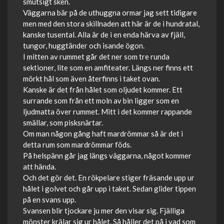
smutsigt sken.
Väggarna bär på de uthuggna ormar jag sett tidigare
men med den stora skillnaden att här är de i hundratal,
kanske tusental. Alla är de i en enda härva av fjäll,
tungor, huggtänder och isande ögon.
I mitten av rummet går det ner som tre runda
sektioner, lite som en amfiteater. Längs ner finns ett
mörkt hål som även återfinns i taket ovan.
Kanske är det från hålet som oljudet kommer. Ett
surrande som från ett moln av bin ligger som en
ljudmatta över rummet. Mitt i det kommer rappande
smällar, som pisksnärtar.
Om man någon gång haft mardrömmar så är det i
detta rum som mardrömmar föds.
På helspänn går jag längs väggarna, något kommer
att hända.
Och det gör det. En rökpelare stiger fräsande upp ur
hålet i golvet och går upp i taket. Sedan glider tippen
på en svans upp.
Svansen blir tjockare ju mer den visar sig. Fjälliga
mönster krälar sig ur hålet. Så håller det på i vad som