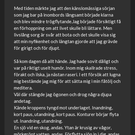
Med tiden märkte jag att den känslomässiga sörjan
som jag bar på inombords långsamt började klarna
och blev mindre trögflytande.Jag började försiktigt få
en förhoppning om att livet skulle bli lättare. Men
livslång sorg är svår att bota och det skulle visa sig
att min nyfikenhet och längtan gjorde att jag grävde
för girigt och för djupt.
Så kom dagen då allt hände. Jag hade sovit dåligt och
var på riktigt uselt humör. Inom mig skallrade stress,
förakt och ilska, ja nästan raseri. I ett försök att lugna
mig bestämde jag mig för att sätta mig i min fåtölj och
meditera.
Väl där stängde jag ögonen och drog några djupa
andetag.
Kände kroppens tyngd mot underlaget. Inandning,
kort paus, utandning, kort paus. Konturer börjar flyta
ut. Inandning, utandning.
En sjö vid en skog, andas. Ytan är krusig av vågor,
mörkgrönt vatten, andas. Förflytta sjön in i dig, andas.