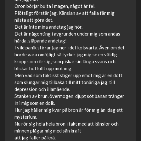
Oron börjar bulta i magen, något är fel.
Plötsligt förstår jag. Känslan av att falla får mig
nästa att göra det.
Det är inte mina andetag jag hör.
Det är någonting i avgrunden under mig som andas
hårda, släpande andetag!
I vild panik stirrar jag ner i det kolsvarta. Även om det
borde vara omöjligt så tycker jag mig se en väldig
kropp som rör sig, som piskar sin långa svans och
blickar hotfullt upp mot mig.
Men vad som faktiskt stiger upp emot mig är en doft
som slungar mig tillbaka till mitt tonåriga jag, till
depression och illamående.
Stanken av brun, övermogen, djupt söt banan tränger
in i mig som en dolk.
Hur jag håller mig kvar på bron är för mig än idag ett
mysterium.
Nu rör sig hela hela bron i takt med att känslor och
minnen plågar mig med sån kraft
att jag faller på knä.