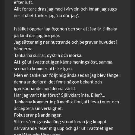
efter luft.
Allt fortare dras jag med i virveln och innan jag sugs
ner i hålet tänker jag "nu dör jag".
Istället öppnar jag ögonen och ser att jag är tillbaka
på land där jag började.
Jag sätter mig ner huttrande och begraver huvudet i
händerna.
Tankarna surrar, dystra och mörka.
Att gå ut i vattnet igen känns meningslöst, samma
scenario kommer att ske igen.
Men en tanke har följt mig ända sedan jag blev fånge i
denna underjord: det finns någon bekant och
igenkännande med denna värld.
Har jag varit här förut? Självklart inte. Eller?...
Tankarna kommer in på meditation, att leva i nuet och
acceptera sin verklighet.
Fokuserar på andningen.
Sitter så en ganska lång stund innan jag knappt
närvarande reser mig upp och går ut i vattnet igen
och låter mig föras med.