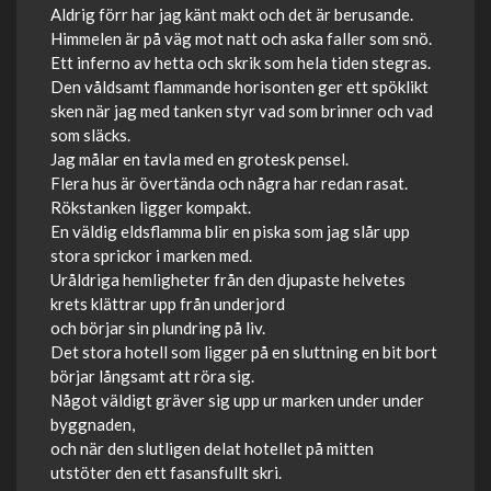
Aldrig förr har jag känt makt och det är berusande.
Himmelen är på väg mot natt och aska faller som snö.
Ett inferno av hetta och skrik som hela tiden stegras.
Den våldsamt flammande horisonten ger ett spöklikt
sken när jag med tanken styr vad som brinner och vad
som släcks.
Jag målar en tavla med en grotesk pensel.
Flera hus är övertända och några har redan rasat.
Rökstanken ligger kompakt.
En väldig eldsflamma blir en piska som jag slår upp
stora sprickor i marken med.
Uråldriga hemligheter från den djupaste helvetes
krets klättrar upp från underjord
och börjar sin plundring på liv.
Det stora hotell som ligger på en sluttning en bit bort
börjar långsamt att röra sig.
Något väldigt gräver sig upp ur marken under under
byggnaden,
och när den slutligen delat hotellet på mitten
utstöter den ett fasansfullt skri.