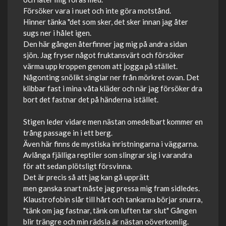
Försöker vara i nuet och inte göra motstånd.
Hinner tänka "det som sker, det sker innan jag åter
sugs ner i hålet igen.
Den här gången återfinner jag mig på andra sidan
sjön. Jag fryser något fruktansvärt och försöker
värma upp kroppen genom att jogga på stället.
Någonting snölikt singlar ner från mörkret ovan. Det
klibbar fast i mina våta kläder och när jag försöker dra
bort det fastnar det på händerna istället.
Stigen leder vidare men nästan omedelbart kommer en
trång passage in i ett berg.
Även här finns de mystiska inristningarna i väggarna.
Avlånga fjälliga reptiler som slingrar sig i varandra
för att sedan plötsligt försvinna.
Det är precis så att jag kan gå upprätt
men ganska snart måste jag pressa mig fram sidledes.
Klaustrofobin slår till hårt och tankarna börjar snurra,
"tänk om jag fastnar, tänk om luften tar slut" Gången
blir trängre och min rädsla är nästan oöverkomlig.