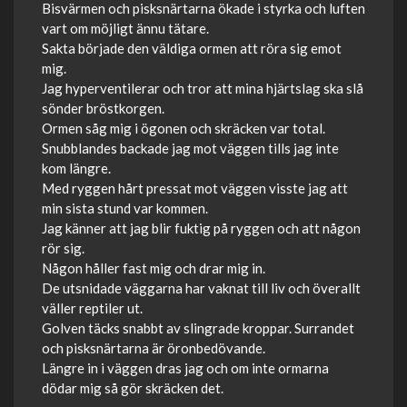
Bisvärmen och pisksnärtarna ökade i styrka och luften
vart om möjligt ännu tätare.
Sakta började den väldiga ormen att röra sig emot
mig.
Jag hyperventilerar och tror att mina hjärtslag ska slå
sönder bröstkorgen.
Ormen såg mig i ögonen och skräcken var total.
Snubblandes backade jag mot väggen tills jag inte
kom längre.
Med ryggen hårt pressat mot väggen visste jag att
min sista stund var kommen.
Jag känner att jag blir fuktig på ryggen och att någon
rör sig.
Någon håller fast mig och drar mig in.
De utsnidade väggarna har vaknat till liv och överallt
väller reptiler ut.
Golven täcks snabbt av slingrade kroppar. Surrandet
och pisksnärtarna är öronbedövande.
Längre in i väggen dras jag och om inte ormarna
dödar mig så gör skräcken det.