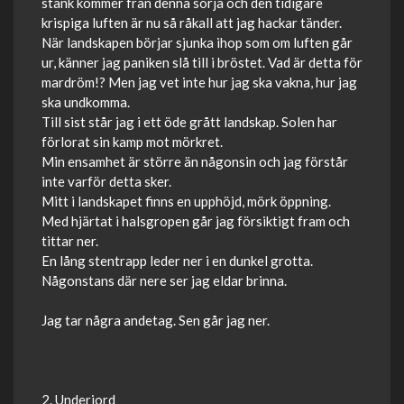
stank kommer från denna sörja och den tidigare
krispiga luften är nu så råkall att jag hackar tänder.
När landskapen börjar sjunka ihop som om luften går
ur, känner jag paniken slå till i bröstet. Vad är detta för
mardröm!? Men jag vet inte hur jag ska vakna, hur jag
ska undkomma.
Till sist står jag i ett öde grått landskap. Solen har
förlorat sin kamp mot mörkret.
Min ensamhet är större än någonsin och jag förstår
inte varför detta sker.
Mitt i landskapet finns en upphöjd, mörk öppning.
Med hjärtat i halsgropen går jag försiktigt fram och
tittar ner.
En lång stentrapp leder ner i en dunkel grotta.
Någonstans där nere ser jag eldar brinna.
Jag tar några andetag. Sen går jag ner.
2. Underjord