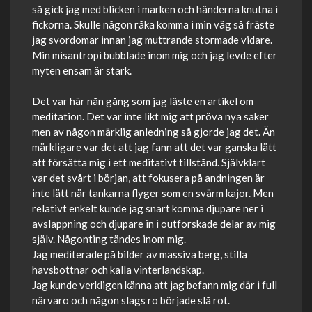
så gick jag med blicken i marken och händerna knutna i
fickorna. Skulle någon råka komma i min väg så fräste
jag svordomar innan jag muttrande stormade vidare.
Min misantropi bubblade inom mig och jag levde efter
myten ensam är stark.
Det var här nån gång som jag läste en artikel om
meditation. Det var inte likt mig att pröva nya saker
men av någon märklig anledning så gjorde jag det. Än
märkligare var det att jag fann att det var ganska lätt
att försätta mig i ett meditativt tillstånd. Självklart
var det svårt i början, att fokusera på andningen är
inte lätt när tankarna flyger som en svärm kajor. Men
relativt enkelt kunde jag snart komma djupare ner i
avslappning och djupare in i outforskade delar av mig
själv. Någonting tändes inom mig.
Jag mediterade på bilder av massiva berg, stilla
havsbottnar och kalla vinterlandskap.
Jag kunde verkligen känna att jag befann mig där i full
närvaro och någon slags ro började slå rot.