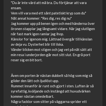
"Du är inte värd att må bra. Du förtjänar att vara
ensam.
Vem vill vara med ett sånt patetiskt kryp som du"
Nåt annat kommer: "Res dig, res dig nu"
Jag kommer upp på benen igen och med händerna över
öronen stapplar jag långsamt vidare. När jag slutligen
når fast mark igen ramlar jag ihop.
Känslor for igenom mig. Lättnad övergår till känslan
av deja vu. Dysterhet blir till ilska.
Vänder blicken mot stigen och jag vet på nåt sätt att
min resa i underjorden går mot sitt slut. En grå port
reser sig en bit bort.
Även om porten är nästan dubbelt så hög som mig så
glider den lätt och ljudlöst upp.
Rummet innanför är runt och gjort i sten. Luften är så
syrefattig, kväljande och instängd att huvudvärken
kommer nästan omedelbart.
Några facklor som sitter på väggarna sprider ett