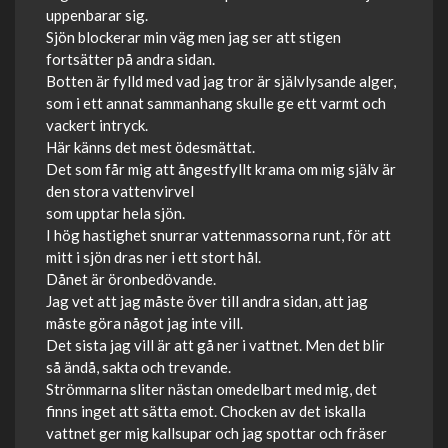
uppenbarar sig.
Sjön blockerar min väg men jag ser att stigen
fortsätter på andra sidan.
Botten är fylld med vad jag tror är självlysande alger,
som i ett annat sammanhang skulle ge ett varmt och
vackert intryck.
Här känns det mest ödesmättat.
Det som får mig att ångestfyllt krama om mig själv är
den stora vattenvirvel
som upptar hela sjön.
I hög hastighet snurrar vattenmassorna runt, för att
mitt i sjön dras ner i ett stort hål.
Dånet är öronbedövande.
Jag vet att jag måste över till andra sidan, att jag
måste göra något jag inte vill.
Det sista jag vill är att gå ner i vattnet. Men det blir
så ändå, sakta och trevande.
Strömmarna sliter nästan omedelbart med mig, det
finns inget att sätta emot. Chocken av det iskalla
vattnet ger mig kallsupar och jag spottar och fräser