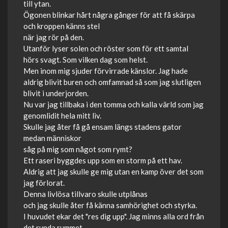
till ytan.
Ögonen blinkar hårt några gånger för att få skärpa
och kroppen känns stel
när jag rör på den.
Utanför lyser solen och röster som för ett samtal
hörs svagt. Som vilken dag som helst.
Men inom mig sjuder förvirrade känslor. Jag hade
aldrig blivit buren och omfamnad så som jag slutligen
blivit i underjorden.
Nu var jag tillbaka i den tomma och kalla värld som jag
genomlidit hela mitt liv.
Skulle jag åter få gå ensam längs stadens gator
medan människor
såg på mig som något som rymt?
Ett raseri byggdes upp som en storm på ett hav.
Aldrig att jag skulle ge mig utan en kamp över det som
jag förlorat.
Denna livlösa tillvaro skulle utplånas
och jag skulle åter få känna samhörighet och styrka.
I huvudet ekar det "res dig upp". Jag minns alla ord från
det runda rummet.