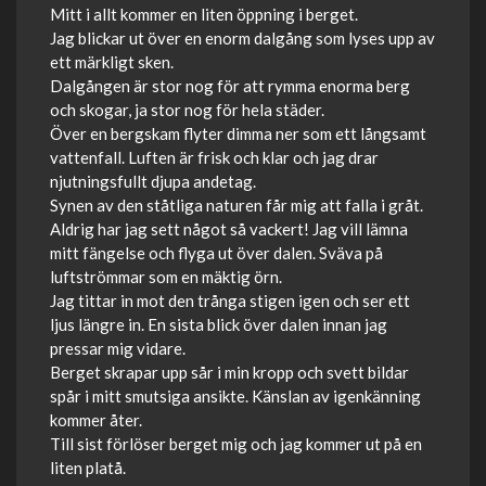
Mitt i allt kommer en liten öppning i berget.
Jag blickar ut över en enorm dalgång som lyses upp av
ett märkligt sken.
Dalgången är stor nog för att rymma enorma berg
och skogar, ja stor nog för hela städer.
Över en bergskam flyter dimma ner som ett långsamt
vattenfall. Luften är frisk och klar och jag drar
njutningsfullt djupa andetag.
Synen av den ståtliga naturen får mig att falla i gråt.
Aldrig har jag sett något så vackert! Jag vill lämna
mitt fängelse och flyga ut över dalen. Sväva på
luftströmmar som en mäktig örn.
Jag tittar in mot den trånga stigen igen och ser ett
ljus längre in. En sista blick över dalen innan jag
pressar mig vidare.
Berget skrapar upp sår i min kropp och svett bildar
spår i mitt smutsiga ansikte. Känslan av igenkänning
kommer åter.
Till sist förlöser berget mig och jag kommer ut på en
liten platå.