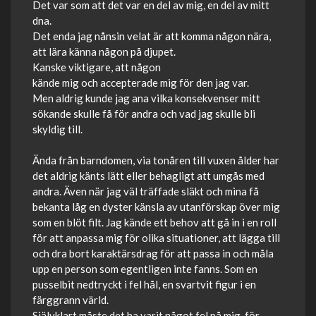
Det var som att det var en del av mig, en del av mitt
dna.
Det enda jag nånsin velat är att komma någon nära,
att lära känna någon på djupet.
Kanske viktigare, att någon
kände mig och accepterade mig för den jag var.
Men aldrig kunde jag ana vilka konsekvenser mitt
sökande skulle få för andra och vad jag skulle bli
skyldig till.
Ända från barndomen, via tonåren till vuxen ålder har
det aldrig känts lätt eller behagligt att umgås med
andra. Även när jag väl träffade släkt och mina få
bekanta låg en dyster känsla av utanförskap över mig
som en blöt filt. Jag kände ett behov att gå in i en roll
för att anpassa mig för olika situationer, att lägga till
och dra bort karaktärsdrag för att passa in och måla
upp en person som egentligen inte fanns. Som en
pusselbit nedtryckt i fel hål, en svartvit figur i en
färggrann värld.
Självklart måste det ha varit något fel på mig, för