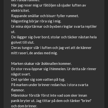
När jag reser mig ur fåtöljen så sjuder luften av
elektricitet.
Rappande smällar och bisurr fyller rummet.
Någonting börjar röra sig i mig.
Ur mina skjortärmar och byxben ringlar svarta reptiler
ut.
De lägger sig över bord, stolar och täcker nästan hela
golvet till slut.
Deras tungor slår i luften och jag vet att de känner
mitt raseri, de andas med mig.
Marken skakar när åskknallen kommer.
En stor reva öppnar sig i himmelen. Ur detta sår rinner
något svart.
Det sprider sig som vatten på tyg.
På marken under brinner redan hus i stora svarta
flammor.
Människor förstår först inte vad som sker innan
panik bryter ut. Jag tittar på dem och tänker "brinn"
och dom brinner.