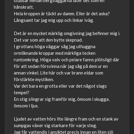
studsar mellan bergväggarna låter det som en
hånskratt.
Hela kroppen är täckt av damm. Eller är det aska?
Långsamt tar jag mig upp och linkar iväg.
Det är en mycket märklig omgivning jag befinner mig i.
Det var som att den bytte skepnad.
I grottans höga väggar såg jag uthuggna
ormliknande kroppar med märkliga tecken
runtomkring. Höga valv och pelare fanns plötsligt där
för att sedan försvinna när jag såg på dem ur en
annan vinkel. Lite här och var brann eldar som
förstärkte mystiken.
Var det bara en grotta eller var det något slags
tempel?
En stig slingrar sig framför mig, ömsom i skugga,
ömsom i ljus.
Ljudet av vatten hörs lite längre fram och en stank av
sumpgas växer sig starkare för varje steg.
Jag får vattendis i ansiktet precis innan en liten sjö