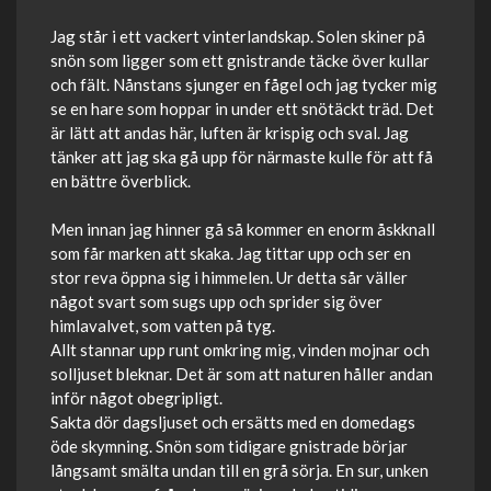
Jag står i ett vackert vinterlandskap. Solen skiner på
snön som ligger som ett gnistrande täcke över kullar
och fält. Nånstans sjunger en fågel och jag tycker mig
se en hare som hoppar in under ett snötäckt träd. Det
är lätt att andas här, luften är krispig och sval. Jag
tänker att jag ska gå upp för närmaste kulle för att få
en bättre överblick.
Men innan jag hinner gå så kommer en enorm åskknall
som får marken att skaka. Jag tittar upp och ser en
stor reva öppna sig i himmelen. Ur detta sår väller
något svart som sugs upp och sprider sig över
himlavalvet, som vatten på tyg.
Allt stannar upp runt omkring mig, vinden mojnar och
solljuset bleknar. Det är som att naturen håller andan
inför något obegripligt.
Sakta dör dagsljuset och ersätts med en domedags
öde skymning. Snön som tidigare gnistrade börjar
långsamt smälta undan till en grå sörja. En sur, unken