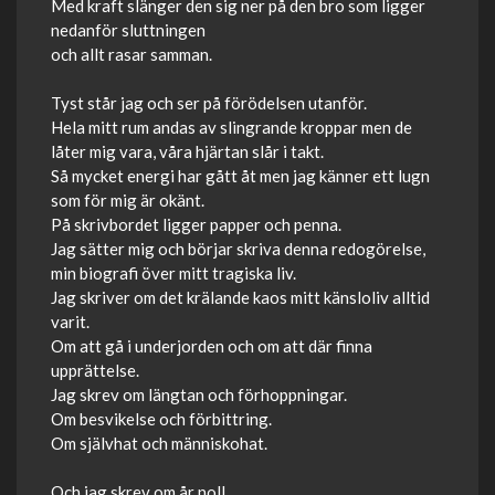
Med kraft slänger den sig ner på den bro som ligger
nedanför sluttningen
och allt rasar samman.
Tyst står jag och ser på förödelsen utanför.
Hela mitt rum andas av slingrande kroppar men de
låter mig vara, våra hjärtan slår i takt.
Så mycket energi har gått åt men jag känner ett lugn
som för mig är okänt.
På skrivbordet ligger papper och penna.
Jag sätter mig och börjar skriva denna redogörelse,
min biografi över mitt tragiska liv.
Jag skriver om det krälande kaos mitt känsloliv alltid
varit.
Om att gå i underjorden och om att där finna
upprättelse.
Jag skrev om längtan och förhoppningar.
Om besvikelse och förbittring.
Om självhat och människohat.
Och jag skrev om år noll.