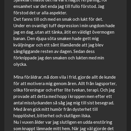
ensamhet var det enda jag till fullo förstod. Jag
förstod det ur alla aspekter.
Det fanns till och med en smak och lukt för det.
Under en ovanligt tuff depression i min ungdom hade
jag en dag, utan att tänka, ätit en väldigt övermogen
banan. Den djupa söta smaken hade gett mig
kväljningar och ett sånt illamående att jag blev
sängliggande resten av dagen. Sedan dess
förknippade jag den smaken och lukten med min
olycka.
Mina föräldrar, må dom vila i frid, gjorde allt de kunde
för att motivera mig genom åren. Allt från lagsporter,
olika föreningar och efter lite tvekan, terapi. Och jag
provade att detta med hopp i kroppen men efter ett
antal misslyckanden så såg jag mig till sist besegrad.
Med åren gick mitt humör från dysterhet till
hopplöshet, bitterhet och slutligen ilska.
Nu i vuxen ålder var jag slutligen en udda enstöring
som knappt lämnade mitt hem. När jag väl gjorde det