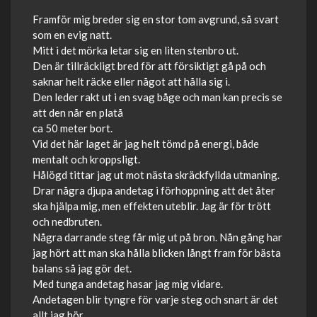
Framför mig breder sig en stor tom avgrund, så svart
som en evig natt.
Mitt i det mörka letar sig en liten stenbro ut.
Den är tillräckligt bred för att försiktigt gå på och
saknar helt räcke eller något att hålla sig i.
Den leder rakt ut i en svag båge och man kan precis se
att den når en platå
ca 50 meter bort.
Vid det här laget är jag helt tömd på energi, både
mentalt och kroppsligt.
Hålögd tittar jag ut mot nästa skräckfyllda utmaning.
Drar några djupa andetag i förhoppning att det åter
ska hjälpa mig, men effekten uteblir. Jag är för trött
och nedbruten.
Några darrande steg får mig ut på bron. Nån gång har
jag hört att man ska hålla blicken långt fram för bästa
balans så jag gör det.
Med tunga andetag hasar jag mig vidare.
Andetagen blir tyngre för varje steg och snart är det
allt jag hör.