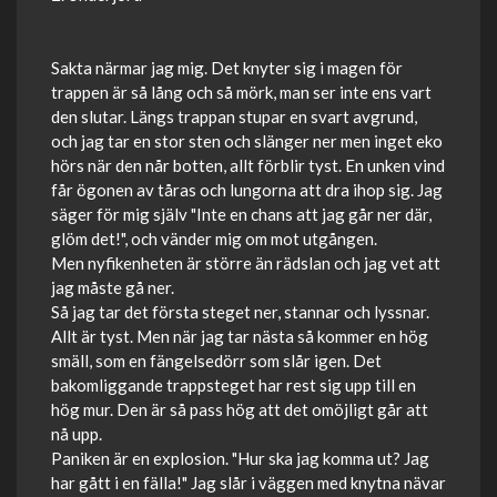
Sakta närmar jag mig. Det knyter sig i magen för
trappen är så lång och så mörk, man ser inte ens vart
den slutar. Längs trappan stupar en svart avgrund,
och jag tar en stor sten och slänger ner men inget eko
hörs när den når botten, allt förblir tyst. En unken vind
får ögonen av tåras och lungorna att dra ihop sig. Jag
säger för mig själv "Inte en chans att jag går ner där,
glöm det!", och vänder mig om mot utgången.
Men nyfikenheten är större än rädslan och jag vet att
jag måste gå ner.
Så jag tar det första steget ner, stannar och lyssnar.
Allt är tyst. Men när jag tar nästa så kommer en hög
smäll, som en fängelsedörr som slår igen. Det
bakomliggande trappsteget har rest sig upp till en
hög mur. Den är så pass hög att det omöjligt går att
nå upp.
Paniken är en explosion. "Hur ska jag komma ut? Jag
har gått i en fälla!" Jag slår i väggen med knytna nävar