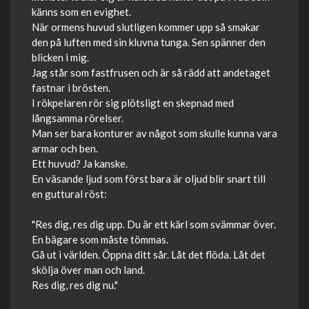
känns som en evighet.
När ormens huvud slutligen kommer upp så smakar
den på luften med sin kluvna tunga. Sen spänner den
blicken i mig.
Jag står som fastfrusen och är så rädd att andetaget
fastnar i brösten.
I rökpelaren rör sig plötsligt en skepnad med
långsamma rörelser.
Man ser bara konturer av något som skulle kunna vara
armar och ben.
Ett huvud? Ja kanske.
En väsande ljud som först bara är oljud blir snart till
en guttural röst:
"Res dig, res dig upp. Du är ett kärl som svämmar över.
En bägare som måste tömmas.
Gå ut i världen. Öppna ditt sår. Låt det flöda. Låt det
skölja över man och land.
Res dig, res dig nu."