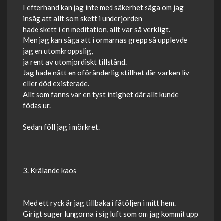
I efterhand kan jag inte med säkerhet säga om jag
insåg att allt som skett i underjorden
hade skett i en meditation, allt var så verkligt.
Men jag kan säga att i ormarnas grepp så upplevde
jag en utomkroppslig,
ja rent av utomjordiskt tillstånd.
Jag hade nått en oföränderlig stillhet där varken liv
eller död existerade.
Allt som fanns var en tyst intighet där allt kunde
födas ur.
Sedan föll jag i mörkret.
3. Krälande kaos
Med ett ryck är jag tillbaka i fåtöljen i mitt hem.
Girigt suger lungorna i sig luft som om jag kommit upp