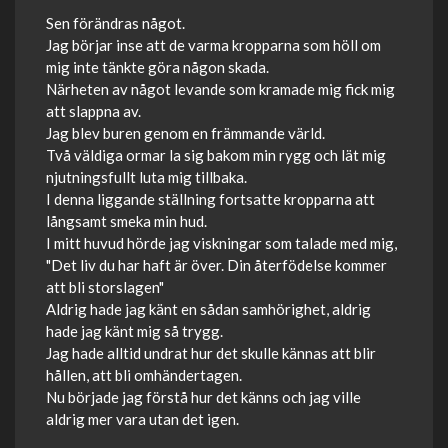
Sen förändras något.
Jag börjar inse att de varma kropparna som höll om
mig inte tänkte göra någon skada.
Närheten av något levande som kramade mig fick mig
att slappna av.
Jag blev buren genom en främmande värld.
Två väldiga ormar la sig bakom min rygg och lät mig
njutningsfullt luta mig tillbaka.
I denna liggande ställning fortsatte kropparna att
långsamt smeka min hud.
I mitt huvud hörde jag viskningar som talade med mig,
"Det liv du har haft är över. Din återfödelse kommer
att bli storslagen"
Aldrig hade jag känt en sådan samhörighet, aldrig
hade jag känt mig så trygg.
Jag hade alltid undrat hur det skulle kännas att blir
hållen, att bli omhändertagen.
Nu började jag förstå hur det känns och jag ville
aldrig mer vara utan det igen.