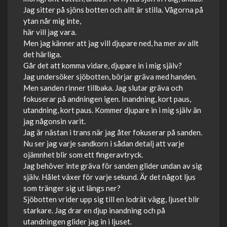
Jag sitter på sjöns botten och allt är stilla. Vågorna på
ytan når mig inte,
här vill jag vara.
Men jag känner att jag vill djupare ned, ha mer av allt
det härliga.
Går det att komma vidare, djupare in i mig själv?
Jag undersöker sjöbotten, börjar gräva med handen.
Men sanden rinner tillbaka. Jag slutar gräva och
fokuserar på andningen igen. Inandning, kort paus,
utandning, kort paus. Kommer djupare in i mig själv än
jag någonsin varit.
Jag är nästan i trans när jag åter fokuserar på sanden.
Nu ser jag varje sandkorn i sådan detalj att varje
ojämnhet blir som ett fingeravtryck.
Jag behöver inte gräva för sanden glider undan av sig
själv. Hålet växer för varje sekund. Är det något ljus
som tränger sig ut längs ner?
Sjöbotten vrider upp sig till en lodrät vägg, ljuset blir
starkare. Jag drar en djup inandning och på
utandningen glider jag in i ljuset.