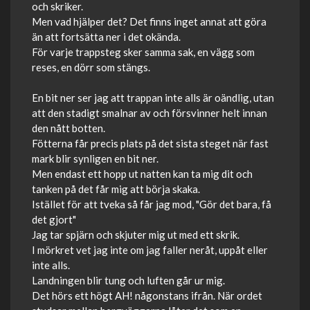
och skriker.
Men vad hjälper det? Det finns inget annat att göra
än att fortsätta ner i det okända.
För varje trappsteg sker samma sak, en vägg som
reses, en dörr som stängs.
En bit ner ser jag att trappan inte alls är oändlig, utan
att den stadigt smalnar av och försvinner helt innan
den nått botten.
Fötterna får precis plats på det sista steget när fast
mark blir synligen en bit ner.
Men endast ett hopp ut natten kan ta mig dit och
tanken på det får mig att börja skaka.
Istället för att tveka så får jag mod, "Gör det bara, få
det gjort"
Jag tar spjärn och skjuter mig ut med ett skrik.
I mörkret vet jag inte om jag faller neråt, uppåt eller
inte alls.
Landningen blir tung och luften går ur mig.
Det hörs ett högt AH! någonstans ifrån. När ordet