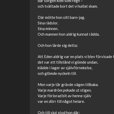
där sorgen kom som regn –
och tvättade bort det vi kallat skam.
Där mötte hon sitt barn-jag.
Sina rädslor.
Sina minnen.
Och mannen hon aldrig kunnat rädda.
Och hon lärde sig detta:
Att Eden aldrig var en plats vi blev förvisade 
det var ett tillstånd vi gömde undan,
klädde i lager av självförnekelse,
och glömde nyckeln till.
Men varje tår grävde vägen tillbaka.
Varje mardröm pekade ut stigen.
Varje förlorad bit av henne själv
var en dörr till något helare.
Och till slut stod hon där: