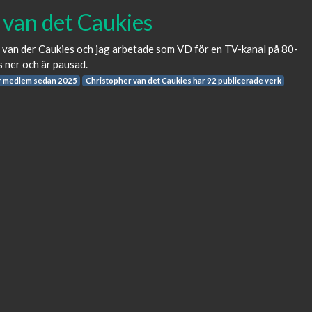
 van det Caukies
 van der Caukies och jag arbetade som VD för en TV-kanal på 80-
s ner och är pausad.
är medlem sedan 2025
Christopher van det Caukies har 92 publicerade verk