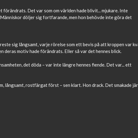
t förändrats. Det var som om världen hade blivit... mjukare. Inte
. Människor döljer sig fortfarande, men hon behövde inte göra det
este sig långsamt, varje rörelse som ett bevis på att kroppen var kv
 deras motiv hade förändrats. Eller så var det hennes blick.
amheten, det döda – var inte längre hennes fiende. Det var... ett
om, långsamt, rostfärgat först – sen klart. Hon drack. Det smakade jär