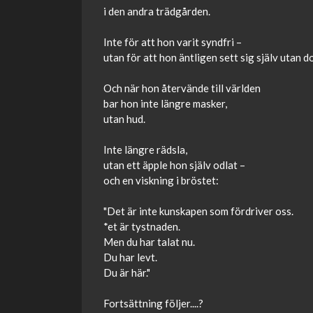
i den andra trädgården.
Inte för att hon varit syndfri –
utan för att hon äntligen sett sig själv utan d
Och när hon återvände till världen
bar hon inte längre masker,
utan hud.
Inte längre rädsla,
utan ett äpple hon själv odlat –
och en viskning i bröstet:
"Det är inte kunskapen som fördriver oss.
*et är tystnaden.
Men du har talat nu.
Du har levt.
Du är här."
Fortsättning följer....?