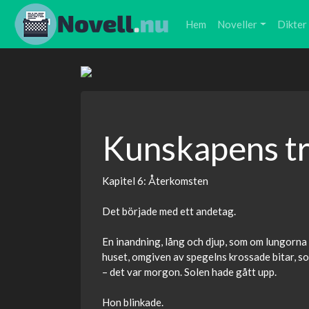
Hem
Noveller
Dikter
Kunskapens t
Kapitel 6: Återkomsten
Det började med ett andetag.
En inandning, lång och djup, som om lungorna g
huset, omgiven av spegelns krossade bitar, so
– det var morgon. Solen hade gått upp.
Hon blinkade.