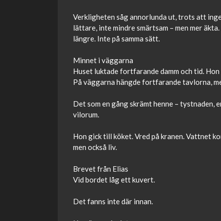
Verkligheten såg annorlunda ut, trots att inge
lättare, inte mindre smärtsam – men mer äkta
längre. Inte på samma sätt.
Minnet i väggarna
Huset luktade fortfarande damm och tid. Hon r
På väggarna hängde fortfarande tavlorna, men
Det som en gång skrämt henne – tystnaden, ens
vilorum.
Hon gick till köket. Vred på kranen. Vattnet k
men också liv.
Brevet från Elias
Vid bordet låg ett kuvert.
Det fanns inte där innan.