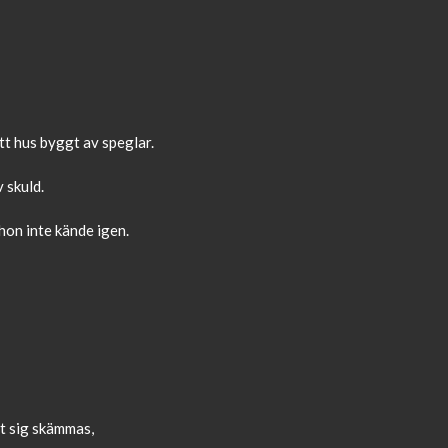
tt hus byggt av speglar.
 skuld.
 hon inte kände igen.
rt sig skämmas,