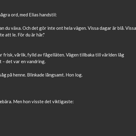
några ord, med Elias handstil:
an du växa. Och det gör inte ont hela vägen. Vissa dagar är blå. Viss
 att le. För du är här."
frisk, vårlik, fylld av fågelläten. Vägen tillbaka till världen låg
t – det var en vandring.
såg på henne. Blinkade långsamt. Hon log.
nebära. Men hon visste det viktigaste: