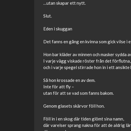
…utan skapar ett nytt.
Slut.
Eden i skuggan
Det fanns en gång en kvinna som gick vilse i e
Hon bar kläder av minnen och masker sydda av
I varje vägg viskade röster från det förflutna,
och i varje spegel stirrade hon in i ett ansikte
Så hon krossade en av dem.
Inte för att fly –
utan för att se vad som fanns bakom.
Genom glasets skärvor föll hon.
Föll in i en skog där tiden glömt sina namn,
där varelser sprang nakna för att de aldrig lä