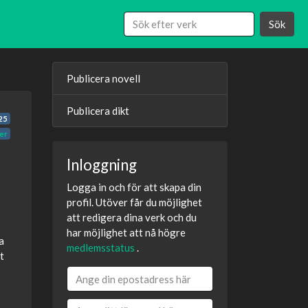
Sök
Publicera novell
Publicera dikt
25
er
Inloggning
Logga in och för att skapa din
profil. Utöver får du möjlighet
att redigera dina verk och du
har möjlighet att nå högre
a
medlemsstatus
.
t