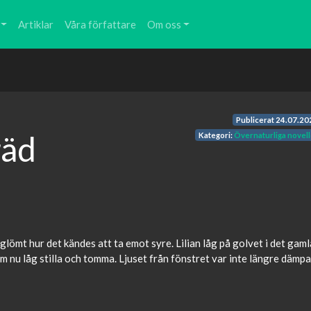
Artiklar
Våra författare
Om oss
Publicerat
24.07.20
räd
Kategori:
Övernaturliga novell
lömt hur det kändes att ta emot syre. Lilian låg på golvet i det gaml
m nu låg stilla och tomma. Ljuset från fönstret var inte längre dämpa