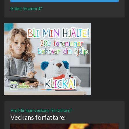
Glömt lösenord?
Hur blir man veckans författare?
Veckans författare: