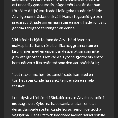
ett underliggande motiv, något mörkare än det han
försöker dölja,” muttrade Heliogabalus när de följde
Arvil genom träsket en kväll. Hans steg, smidiga och
precisa, vittnade om en man som en gång hade rört sig
genom farligare terränger än denna.
Vid träskets hjärta fann de Arvil böjd över en
malvaplanta, hans rörelser lika noggranna som en
kirurg, men med en uppenbar desperation som inte
gick att ignorera. Det var då Tyrone gjorde sin entré,
hans närvaro lika oväntad som den var obönhörlig.
”Det räcker nu, herr botanist,” sade han, med en
torrhet som kunde ha sänkt temperaturen i hela
träsket.
I det dystra förhöret i Sinkabirum var Arvil en studie i
motsägelser. Byborna hade samlats utanför, och
deras dämpade röster kunde höras genom de tjocka
väggarna. Hans uttryck fladdrade mellan sårad oskuld