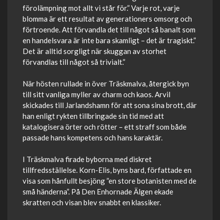
förolämpning mot allt vi står för.” Varje rot, varje
blomma är ett resultat av generationers omsorg och
förtroende. Att förvandla det till något så banalt som
en handelsvara är inte bara skamligt – det är tragiskt.”
Det är alltid sorgligt när skuggan av storhet
förvandlas till något så trivialt.”
När hösten rullade in över Träskmalva, återgick byn
till sitt vanliga myller av charm och kaos. Arvil
skickades till Jarlandshamn för att sona sina brott, där
han enligt rykten tillbringade sin tid med att
katalogisera örter och rötter – ett straff som både
passade hans kompetens och hans karaktär.
I Träskmalva firade byborna med diskret
tillfredsställelse. Korn-Elis, byns bard, författade en
visa som hånfullt besjöng ”en store botanisten med de
små händerna”. På Den Enhornade Älgen ekade
skratten och visan blev snabbt en klassiker.