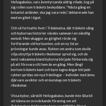
Heliogabalus, vars äventyrsanda aldrig vilade, tog på
sig rollen som träskets beskyddare. ”Nästa gång en
botanist anländer, ska jag vara redo,” deklarerade han
med en glimt i ögat.
Och så fortsatte livet i Träskmalva, där träskets sång
och bybornas historier vävdes samman i en oändlig
melodi. Men skuggor av girighet rörde sig
fortfarande vid horisonten, och en ny tid av
prövningar kunde anas. Rykten om andra som skulle
vilja utnyttja träskets rikedomar spred sig, och de
mest vaksamma bland byborna började förbereda sig
på att försvara sitt hem än en gång. Men långt
bortom träskets kant och byns lugna ängar började
rykten spridas om nya främlingar – individer med ännu
djärvare avsikter och en kunskap om träskets
rikedomar.
Vissa bybor, särskilt Heliogabalus, kunde inte låta bli
att känna en oroväckande föraning om att