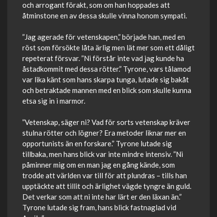
och arrogant förakt, som om han hoppades att
åtminstone en av dessa skulle vinna honom sympati.
”Jag agerade för vetenskapen,” började han, med en
röst som försökte låta ärlig men lät mer som ett dåligt
repeterat försvar. ”Ni förstår inte vad jag kunde ha
åstadkommit med dessa rötter.” Tyrone, vars tålamod
var lika känt som hans skarpa tunga, lutade sig bakåt
och betraktade mannen med en blick som skulle kunna
etsa sig in i marmor.
”Vetenskap, säger ni? Vad för sorts vetenskap kräver
stulna rötter och lögner? Era metoder liknar mer en
opportunists än en forskare.” Tyrone lutade sig
tillbaka, men hans blick var inte mindre intensiv. ”Ni
påminner mig om en man jag en gång kände, som
trodde att världen var till för att plundras – tills han
upptäckte att tillit och ärlighet vägde tyngre än guld.
Det verkar som att ni inte har lärt er den läxan än.”
Tyrone lutade sig fram, hans blick fastnaglad vid