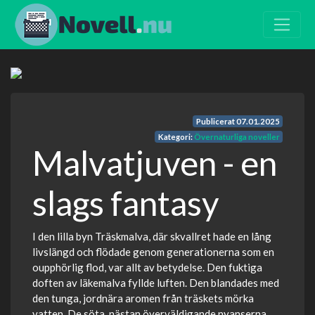
Publicerat
07.01.2025
Kategori:
Övernaturliga noveller
Malvatjuven - en
slags fantasy
I den lilla byn Träskmalva, där skvallret hade en lång
livslängd och flödade genom generationerna som en
oupphörlig flod, var allt av betydelse. Den fuktiga
doften av läkemalva fyllde luften. Den blandades med
den tunga, jordnära aromen från träskets mörka
vatten. De söta, nästan överväldigande nyanserna