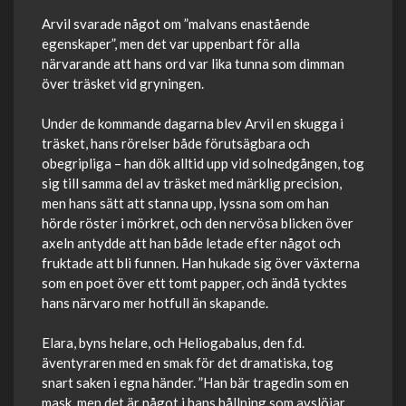
Arvil svarade något om ”malvans enastående
egenskaper”, men det var uppenbart för alla
närvarande att hans ord var lika tunna som dimman
över träsket vid gryningen.
Under de kommande dagarna blev Arvil en skugga i
träsket, hans rörelser både förutsägbara och
obegripliga – han dök alltid upp vid solnedgången, tog
sig till samma del av träsket med märklig precision,
men hans sätt att stanna upp, lyssna som om han
hörde röster i mörkret, och den nervösa blicken över
axeln antydde att han både letade efter något och
fruktade att bli funnen. Han hukade sig över växterna
som en poet över ett tomt papper, och ändå tycktes
hans närvaro mer hotfull än skapande.
Elara, byns helare, och Heliogabalus, den f.d.
äventyraren med en smak för det dramatiska, tog
snart saken i egna händer. ”Han bär tragedin som en
mask, men det är något i hans hållning som avslöjar