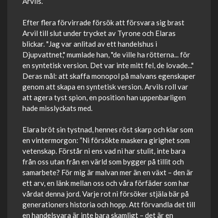
Arvils.”
Efter flera förvirrade försök att försvara sig brast
Arvil till slut under trycket av Tyrone och Elaras
blickar. "Jag var anlitad av ett handelshus i
Djupvattnet," mumlade han, "de ville ha rötterna... för
en syntetisk version. Det var inte mitt fel, de lovade..."
Deras mål: att skaffa monopol på malvans egenskaper
genom att skapa en syntetisk version. Arvils roll var
att agera tyst spion, en position han uppenbarligen
hade misslyckats med.
Elara bröt sin tystnad, hennes röst skarp och klar som
en vintermorgon: ”Ni försökte maskera girighet som
vetenskap. Förstår ni ens vad ni har stulit, inte bara
från oss utan från en värld som bygger på tillit och
samarbete? För mig är malvan mer än en växt – den är
ett arv, en länk mellan oss och våra förfäder som har
vårdat denna jord. Varje rot ni försöker stjäla bär på
generationers historia och hopp. Att förvandla det till
en handelsvara är inte bara skamligt – det är en