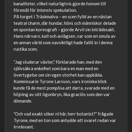
banaliteter, vilket naturligtvis gjorde honom till
föremål för intensiv spekulation.
På torget i Träskmalva – en scen fylld av en nästan
teatral charm, där hundar, höns och människor delade
en spontan koreografi – gjorde Arvil sin inträdesakt.
Hans närvaro, kall och avlägsen, var som en smula av
en annan värld som oavsiktligt hade fallit in i denna
rustika scen.
”Jag studerar växter,” förklarade han, med den
självsäkra enkelhet som bara en man med en
övertygelse om sin egen storhet kan uppbåda.
Kommissarie Tyrone Larsson, vars ironiska blick
kunde få de mest pompösa att darra, svarade med en
höjning av sitt ögonbryn, lika graciös som den var
dömande.
”Och vad exakt söker ni här, herr botanist?” frågade
Tyrone, med en ton som antydde att svaret redan var
irrelevant.