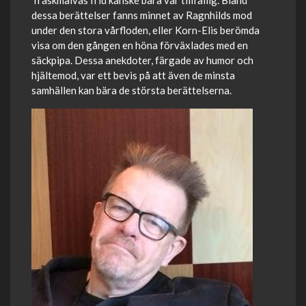
Träskmalvas frid kanske bara var tillfällig. Bland
dessa berättelser fanns minnet av Ragnhilds mod
under den stora vårfloden, eller Korn-Elis berömda
visa om den gången en höna förväxlades med en
säckpipa. Dessa anekdoter, färgade av humor och
hjältemod, var ett bevis på att även de minsta
samhällen kan bära de största berättelserna.