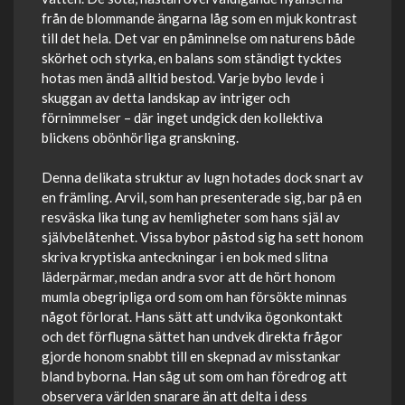
från de blommande ängarna låg som en mjuk kontrast
till det hela. Det var en påminnelse om naturens både
skörhet och styrka, en balans som ständigt tycktes
hotas men ändå alltid bestod. Varje bybo levde i
skuggan av detta landskap av intriger och
förnimmelser – där inget undgick den kollektiva
blickens obönhörliga granskning.
Denna delikata struktur av lugn hotades dock snart av
en främling. Arvil, som han presenterade sig, bar på en
resväska lika tung av hemligheter som hans själ av
självbelåtenhet. Vissa bybor påstod sig ha sett honom
skriva kryptiska anteckningar i en bok med slitna
läderpärmar, medan andra svor att de hört honom
mumla obegripliga ord som om han försökte minnas
något förlorat. Hans sätt att undvika ögonkontakt
och det förflugna sättet han undvek direkta frågor
gjorde honom snabbt till en skepnad av misstankar
bland byborna. Han såg ut som om han föredrog att
observera världen snarare än att delta i dess