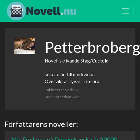
Petterbroberg
Novell skrivande Stag/Cuckold
söker män till min kvinna.
Övervikt är tyvärr inte bra.
Publicerade verk: 17
Medlem sedan: 2022
Författarens noveller:
Min Fru Lena på Dominikanska år 20000