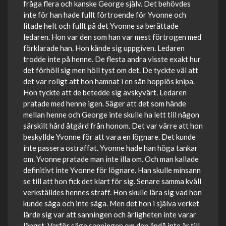
fråga flera och kanske George själv. Det behövdes
inte för han hade fullt förtroende för Yvonne och
litade helt och fullt på det Yvonne sa berättade
ledaren. Hon var den som han var mest förtrogen med
förklarade han. Hon kände sig uppgiven. Ledaren
trodde inte på henne. De flesta andra visste exakt hur
det förhöll sig men höll tyst om det. De tyckte väl att
det var roligt att hon hamnat i en sån hopplös knipa.
Hon tyckte att de betedde sig avskyvärt. Ledaren
pratade med henne igen. Säger att det som hände
mellan henne och George inte skulle ha lett till någon
särskilt hård åtgärd från honom. Det var värre att hon
beskyllde Yvonne för att vara en lögnare. Det kunde
inte passera ostraffat. Yvonne hade han höga tankar
om. Yvonne pratade man inte illa om. Och man kallade
definitivt inte Yvonne för lögnare. Han skulle minsann
se till att hon fick det klart för sig. Senare samma kväll
verkställdes hennes straff. Hon skulle lära sig vad hon
kunde säga och inte säga. Men det hon i själva verket
lärde sig var att sanningen och ärligheten inte varar
längst. Varför säga sanningen om den ändå inte är till