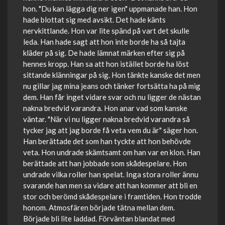
hon. "Du kan lägga dig ner igen" uppmanade han. Hon
hade blottat sig med avsikt. Det hade känts
nervkittlande. Hon var lite spänd på vart det skulle
leda. Han hade sagt att hon inte borde ha så tajta
kläder på sig. De hade lämnat märken efter sig på
hennes kropp. Han sa att hon istället borde ha löst
sittande klänningar på sig. Hon tänkte kanske det men
nu gillar jag mina jeans och tänker fortsätta ha på mig
dem. Han får inget vidare svar och nu ligger de nästan
nakna bredvid varandra. Hon anar vad som kanske
väntar. "När vi nu ligger nakna bredvid varandra så
tycker jag att jag borde få veta vem du är" säger hon.
Han berättade det som han tyckte att hon behövde
veta. Hon undrade skämtsamt om han var en klon. Han
berättade att han jobbade som skådespelare. Hon
undrade vilka roller han spelat. Inga stora roller ännu
svarande han men sa vidare att han kommer att bli en
stor och berömd skådespelare i framtiden. Hon trodde
honom. Atmosfären började tätna mellan dem.
Började bli lite laddad. Förväntan blandat med