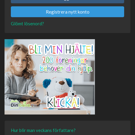
Registrera nytt konto
Glömt lösenord?
Hur blir man veckans författare?