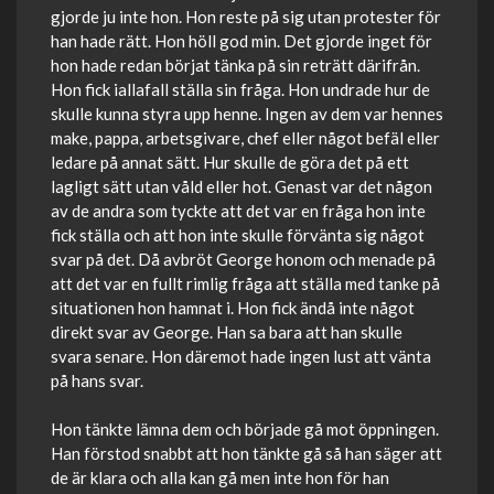
gjorde ju inte hon. Hon reste på sig utan protester för
han hade rätt. Hon höll god min. Det gjorde inget för
hon hade redan börjat tänka på sin reträtt därifrån.
Hon fick iallafall ställa sin fråga. Hon undrade hur de
skulle kunna styra upp henne. Ingen av dem var hennes
make, pappa, arbetsgivare, chef eller något befäl eller
ledare på annat sätt. Hur skulle de göra det på ett
lagligt sätt utan våld eller hot. Genast var det någon
av de andra som tyckte att det var en fråga hon inte
fick ställa och att hon inte skulle förvänta sig något
svar på det. Då avbröt George honom och menade på
att det var en fullt rimlig fråga att ställa med tanke på
situationen hon hamnat i. Hon fick ändå inte något
direkt svar av George. Han sa bara att han skulle
svara senare. Hon däremot hade ingen lust att vänta
på hans svar.
Hon tänkte lämna dem och började gå mot öppningen.
Han förstod snabbt att hon tänkte gå så han säger att
de är klara och alla kan gå men inte hon för han