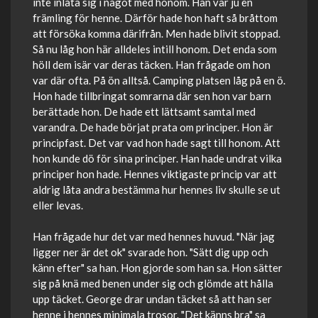
inte inlåta sig i något med honom. Han var ju en
främling för henne. Därför hade hon haft så bråttom
att försöka komma därifrån. Men hade blivit stoppad.
Så nu låg hon här alldeles intill honom. Det enda som
höll dem isär var deras täcken. Han frågade om hon
var där ofta. På ön alltså. Camping platsen låg på en ö.
Hon hade tillbringat somrarna där sen hon var barn
berättade hon. De hade ett lättsamt samtal med
varandra. De hade börjat prata om principer. Hon är
principfast. Det var vad hon hade sagt till honom. Att
hon kunde dö för sina principer. Han hade undrat vilka
principer hon hade. Hennes viktigaste princip var att
aldrig låta andra bestämma hur hennes liv skulle se ut
eller levas.
Han frågade hur det var med hennes huvud. "När jag
ligger ner är det ok" svarade hon. "Sätt dig upp och
känn efter" sa han. Hon gjorde som han sa. Hon sätter
sig på knä med benen under sig och glömde att hålla
upp täcket. George drar undan täcket så att han ser
henne i hennes minimala trosor. "Det känns bra" sa