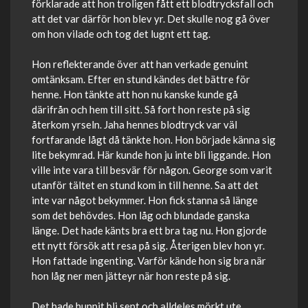
förklarade att hon troligen fått ett blodtrycksfall och
att det var därför hon blev yr. Det skulle nog gå över
om hon vilade och tog det lugnt ett tag.
Hon reflekterande över att han verkade genuint
omtänksam. Efter en stund kändes det bättre för
henne. Hon tänkte att hon nu kanske kunde gå
därifrån och hem till sitt. Så fort hon reste på sig
återkom yrseln. Jaha hennes blodtryck var väl
fortfarande lågt då tänkte hon. Hon började känna sig
lite bekymrad. Här kunde hon ju inte bli liggande. Hon
ville inte vara till besvär för någon. George som varit
utanför tältet en stund kom in till henne. Sa att det
inte var något bekymmer. Hon fick stanna så länge
som det behövdes. Hon låg och blundade ganska
länge. Det hade känts bra ett bra tag nu. Hon gjorde
ett nytt försök att resa på sig. Återigen blev hon yr.
Hon fattade ingenting. Varför kände hon sig bra när
hon låg ner men jätteyr när hon reste på sig.
Det hade hunnit bli sent och alldeles mörkt ute.