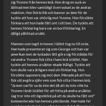
sig Yvonne från hennes knä. Hon drog en suck av
lättnad men blev samtidigt överraskad av de andras
reaktion. Hon fick kritik och bannor av dem för de
tyckte att hon var ohövlig mot Yvonne. Hon försökte
förklara att hon hade fått ont i sitt ben. De tyckte att
hennes förklaring bara var en bortförklaring. En
dåligt påhittad ursäkt.
Mannen som tagit in henne i tältet tog nu till orda.
Han hade presenterat sig som George och han var
amerikan men de lyckades lätt göra sig förstådda för
varandra. Yvonne fick sitta i hans knä istället. Han
tyckte att hennes ursäkter ekade ihåligt. Tyckte att
hon skulle vara ärligare med sin förklaring. Hon
försökte opponera sig mot dem. Menade på att hon
fick väl avgöra själv vem som fick sitta i hennes knä.
"Ja men varför sa du inte det då att du inte ville ha
Yvonne i knät istället för att hitta på andra ursäkter.
Jag tror inte ett ögonblick på att du skulle ha fått ont"
kommenterade han hennes påstående. Han hade fel