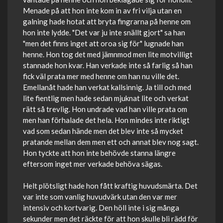
Menade på att hon inte kom in av fri vilja utan en
galning hade hotat att bryta fingrarna på henne om
hon inte lydde. "Det var ju inte snällt gjort" sa han
"men det finns inget att oroa sig för" lugnade han
henne. Hon tog det med jämnmod men lite motvilligt
stannade hon kvar. Han verkade inte så farlig så han
fick väl prata mer med henne om han nu ville det.
Emellanåt hade han verkat kallsinnig. Ja till och med
lite fientlig men hade sedan mjuknat lite och verkat
rätt så trevlig. Hon undrade vad han ville prata om
men han förhalade det hela. Hon mindes inte riktigt
vad som sedan hände men det blev inte så mycket
pratande mellan dem men ett och annat blev nog sagt.
Hon tyckte att hon inte behövde stanna längre
eftersom inget mer verkade behöva sägas.
Helt plötsligt hade hon fått kraftig huvudsmärta. Det
var inte som vanlig huvudvärk utan den var mer
intensiv och kortvarig. Den höll inte i sig många
sekunder men det räckte för att hon skulle bli rädd för