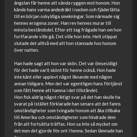
ängslan får henne att vända ryggen mot honom. Hon
kände hans varma andedräkt i nacken och fjäderlätta
till en början oskyldiga smekningar. Som närmade sig
hennes erogena zoner. Han rev hennes murar till
minsta beståndsdel. Efter ett tag frågade han om hon
fortfarande ville gå. Det ville hon inte. Helt otippat
slutade det alltså med att hon stannade hos honom
över natten.
Han hade sagt att hon var skön. Det var ömsesidigt
för det hade varit skönt för henne också. Hon hade
inte känt eller upplevt något liknande med någon
annan tidigare. Men det var egentligen hans förtjänst
som fått henne att hamna i det tillståndet.
Hon fick aldrig något riktigt svar på det han skulle ha
svarat på Istället förklarade han senare att det fanns
omständigheter som tvingade honom att åka tillbaka
till Amerika och omständigheter som hindrade dem
från att fortsätta träffas. Hon sa inte så mycket om
det men det gjorde lite ont i henne. Sedan lämnade han