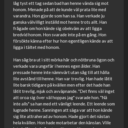
låg tyst ett tag sedan bad han henne vända sig mot
honom. Menade på att de kunde väl prata lite med
varandra. Hon gjorde som han sa. Han verkade ju
ganska välvilligt inställd mot henne trots allt. Han
frågade om hon kände sig obekväm av att ligga
bredvid honom. Hon svarade inte på en gång. Hon
försökte känna efter hur hon egentligen kände av att
ligga i tältet med honom.
Han såg bra ut i sitt mörka hår och nötbruna ögon och
verkade vara ungefär i hennes egen ålder. Han
pressade henne inte nämnvärt utan såg till att hålla
lite avstånd till henne. Han var trevlig. Han hade låtit
lite barsk tidigare på kvällen men efter det hade han
låtit trevlig, mjuk och avväpnande. "Det finns väl inget
att oroa sig över väl hoppas jag" svarade hon. "Nä
inte alls" sa han med ett vänligt leende. Ett leende som
lugnade henne. Sanningen att säga var att hon kände
sig lite attraherad av honom. Hade gjort det nästan
hela kvällen. Hon hade motarbetar den känslan. Ville