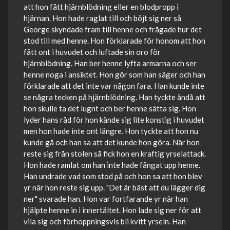
att hon fått hjärnblödning eller en blodpropp i
hjärnan. Hon hade raglat till och böjt sig ner så
George skyndade fram till henne och frågade hur det
stod till med henne. Hon förklarade för honom att hon
fått ont i huvudet och luftade sin oro för
hjärnblödning. Han ber henne lyfta armarna och ser
henne noga i ansiktet. Hon gör som han säger och han
förklarade att det inte var någon fara. Han kunde inte
se några tecken på hjärnblödning. Han tyckte ändå att
hon skulle ta det lugnt och ber henne sätta sig. Hon
lyder hans råd för hon kände sig lite konstig i huvudet
men hon hade inte ont längre. Hon tyckte att hon nu
kunde gå och han sa att det kunde hon göra. När hon
reste sig från stolen så fick hon en kraftig yrselattack.
Hon hade ramlat om han inte hade fångat upp henne.
Han undrade vad som stod på och hon sa att hon blev
yr när hon reste sig upp. "Det är bäst att du lägger dig
ner" svarade han. Hon var fortfarande yr när han
hjälpte henne in i innertältet. Hon lade sig ner för att
vila sig och förhoppningsvis bli kvitt yrseln. Han