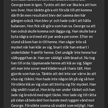
George kom in igen. Tyckte att det var lika bra att hon
sov över. Hon tänkte göra ett försök till att komma
därifrån men resultatet blev det samma den här
gången också. Hon blev yr och hade svårt att hålla
balansen. Hon fick väl göra som han sa. George sa att
han också skulle komma och lägga sig. Han skulle bara
byta några ord med ett par andra personer. Efter en
stund så kom han in till henne. Han säger inte så
mycket när han klär av sig. Snart står han enbart i
underkläder framför henne. Det undgår inte henne hur
välbyggd han är. Han ser väldigt vältränad ut. Nu tog
han till orda. Uppmanade henne att klä av sig. Säger
att man inte sover med kläderna på i hans tält. Hon
gjorde som han sa. Tänkte att det inte var värre än att
visa sig i bikini. Hon hade inte någon bh på sig så hon
försökte klä av sig utan att blotta sig för mycket. Han
såg smått road ut. Hon kröp ner under täcket och han
lade sig bredvid med eget täcke. Hon lade sig till rätta
på sidan så bekvämt hon kunde med ryggen vänd mot
George. Försökte somna så snabbt som möjligt. Han