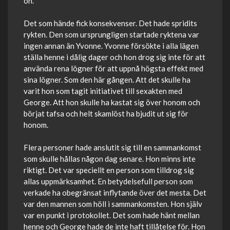
ön.
Det som hände fick konsekvenser. Det hade spridits
rykten. Den som ursprungligen startade ryktena var
ingen annan än Yvonne. Yvonne försökte i alla lägen
ställa henne i dålig dager och hon drog sig inte för att
använda rena lögner för att uppnå högsta effekt med
sina lögner. Som den här gången. Att det skulle ha
varit hon som tagit initiativet till sexakten med
George. Att hon skulle ha kastat sig över honom och
börjat tafsa och helt skamlöst ha bjudit ut sig för
honom.
Flera personer hade anslutit sig till en sammankomst
som skulle hållas någon dag senare. Hon minns inte
riktigt. Det var speciellt en person som tilldrog sig
allas uppmärksamhet. En betydelsefull person som
verkade ha obegränsat inflytande över det mesta. Det
var den mannen som höll i sammankomsten. Hon själv
var en punkt i protokollet. Det som hade hänt mellan
henne och George hade de inte haft tillåtelse för. Hon