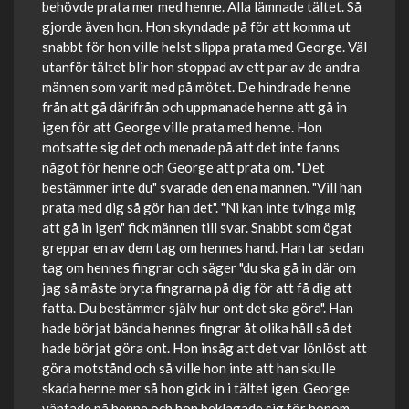
behövde prata mer med henne. Alla lämnade tältet. Så
gjorde även hon. Hon skyndade på för att komma ut
snabbt för hon ville helst slippa prata med George. Väl
utanför tältet blir hon stoppad av ett par av de andra
männen som varit med på mötet. De hindrade henne
från att gå därifrån och uppmanade henne att gå in
igen för att George ville prata med henne. Hon
motsatte sig det och menade på att det inte fanns
något för henne och George att prata om. "Det
bestämmer inte du" svarade den ena mannen. "Vill han
prata med dig så gör han det". "Ni kan inte tvinga mig
att gå in igen" fick männen till svar. Snabbt som ögat
greppar en av dem tag om hennes hand. Han tar sedan
tag om hennes fingrar och säger "du ska gå in där om
jag så måste bryta fingrarna på dig för att få dig att
fatta. Du bestämmer själv hur ont det ska göra". Han
hade börjat bända hennes fingrar åt olika håll så det
hade börjat göra ont. Hon insåg att det var lönlöst att
göra motstånd och så ville hon inte att han skulle
skada henne mer så hon gick in i tältet igen. George
väntade på henne och hon beklagade sig för honom.