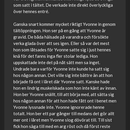
som satt i tältet. De verkade inte direkt överlyckliga
över hennes entré.
Ganska snart kommer mycket riktigt Yvonne in genom
tältöppningen. Hon ser på en gång att Yvonne är
gravid. De båda hälsade på varandra och försökte
verka glada över att ses igen. Eller så var det mest
hon som låtsades för Yvonne satte sig i just hennes
knä för det fanns inga fler stolar lediga. Hon
uppskattade inte det på nåt sätt men sa inget.
Undrade bara varför Yvonne inte kunde ha satt sig
hos någon annan. Det ville sig inte bättre än att hon
började få ont i låret där Yvonne satt. Kanske hade
hon en lindrig muskelskada som hon inte känt av innan.
Hon ber Yvonne snällt, till att börja med, att sätta sig
hos någon annan för att hon hade fått ont i benet men
Yvonne lyssnade inte. Yvonne ignorerade henne
totalt. Hon ber ett par gånger till medans det gör allt
mer ont i låret men Yvonne slog dövörat till. Till sist
fick hon säga till med en arg röst och då först reste