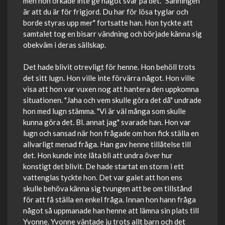
men hon orkade inte ge något svar på det. "Sanningen
är att du är för frigjord. Du har för lösa tyglar och
borde styras upp mer" fortsatte han. Hon tyckte att
samtalet tog en bisarr vändning och började känna sig
obekväm i deras sällskap.
Det hade blivit otrevligt för henne. Hon behöll trots
det sitt lugn. Hon ville inte förvärra något. Hon ville
visa att hon var vuxen nog att hantera den uppkomna
situationen. "Jaha och vem skulle göra det då" undrade
hon med lugn stämma. "Vi är väl många som skulle
kunna göra det. Bl. annat jag" svarade han. Hon var
lugn och sansad när hon frågade om hon fick ställa en
allvarligt menad fråga. Han gav henne tillåtelse till
det. Hon kunde inte låta bli att undra över hur
konstigt det blivit. De hade startat en storm i ett
vattenglas tyckte hon. Det var galet att hon ens
skulle behöva känna sig tvungen att be om tillstånd
för att få ställa en enkel fråga. Innan hon hann fråga
något så uppmanade han henne att lämna sin plats till
Yvonne. Yvonne väntade ju trots allt barn och det