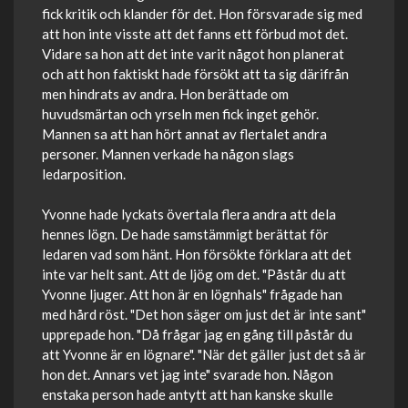
fick kritik och klander för det. Hon försvarade sig med
att hon inte visste att det fanns ett förbud mot det.
Vidare sa hon att det inte varit något hon planerat
och att hon faktiskt hade försökt att ta sig därifrån
men hindrats av andra. Hon berättade om
huvudsmärtan och yrseln men fick inget gehör.
Mannen sa att han hört annat av flertalet andra
personer. Mannen verkade ha någon slags
ledarposition.
Yvonne hade lyckats övertala flera andra att dela
hennes lögn. De hade samstämmigt berättat för
ledaren vad som hänt. Hon försökte förklara att det
inte var helt sant. Att de ljög om det. "Påstår du att
Yvonne ljuger. Att hon är en lögnhals" frågade han
med hård röst. "Det hon säger om just det är inte sant"
upprepade hon. "Då frågar jag en gång till påstår du
att Yvonne är en lögnare". "När det gäller just det så är
hon det. Annars vet jag inte" svarade hon. Någon
enstaka person hade antytt att han kanske skulle