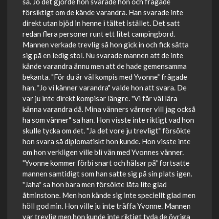
så. Jo det gjorde hon svarade hon och frågade
försiktigt om de kände varandra. Han svarade inte
direkt utan bjöd in henne i tältet istället. Det satt
redan flera personer runt ett litet campingbord.
Mannen verkade trevlig så hon gick in och fick sätta
sig på en ledig stol. Nu svarade mannen att de inte
kände varandra ännu men att de hade gemensamma
bekanta. "För du är väl kompis med Yvonne" frågade
han. "Jo vi känner varandra" valde hon att svara. De
var ju inte direkt kompisar längre. "Vi får väl lära
känna varandra då. Mina vänners vänner vill jag också
ha som vänner" sa han. Hon visste inte riktigt vad hon
skulle tycka om det. "Ja det vore ju trevligt" försökte
hon svara så diplomatiskt hon kunde. Hon visste inte
om hon verkligen ville bli vän med Yvonnes vänner.
"Yvonne kommer förbi snart och hälsar på" fortsatte
mannen samtidigt som han satte sig på sin plats igen.
"Jaha" sa hon bara men försökte låta lite glad
åtminstone. Men hon kände sig inte speciellt glad men
höll god min. Hon ville ju inte träffa Yvonne. Mannen
var trevlig men hon kunde inte riktigt tyda de övriga