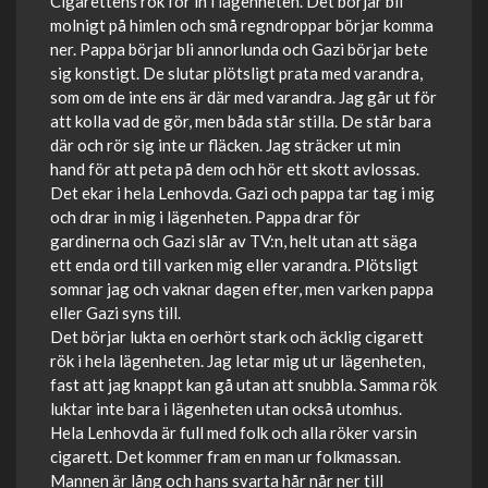
Cigarettens rök for in i lägenheten. Det börjar bli
molnigt på himlen och små regndroppar börjar komma
ner. Pappa börjar bli annorlunda och Gazi börjar bete
sig konstigt. De slutar plötsligt prata med varandra,
som om de inte ens är där med varandra. Jag går ut för
att kolla vad de gör, men båda står stilla. De står bara
där och rör sig inte ur fläcken. Jag sträcker ut min
hand för att peta på dem och hör ett skott avlossas.
Det ekar i hela Lenhovda. Gazi och pappa tar tag i mig
och drar in mig i lägenheten. Pappa drar för
gardinerna och Gazi slår av TV:n, helt utan att säga
ett enda ord till varken mig eller varandra. Plötsligt
somnar jag och vaknar dagen efter, men varken pappa
eller Gazi syns till.
Det börjar lukta en oerhört stark och äcklig cigarett
rök i hela lägenheten. Jag letar mig ut ur lägenheten,
fast att jag knappt kan gå utan att snubbla. Samma rök
luktar inte bara i lägenheten utan också utomhus.
Hela Lenhovda är full med folk och alla röker varsin
cigarett. Det kommer fram en man ur folkmassan.
Mannen är lång och hans svarta hår når ner till