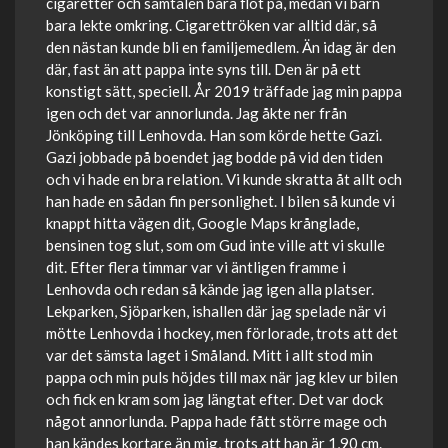
cigaretter och samtalen bara flöt på, medan vi barn
bara lekte omkring. Cigarettröken var alltid där, så
den nästan kunde bli en familjemedlem. Än idag är den
där, fast än att pappa inte syns till. Den är på ett
konstigt sätt, speciell. År 2019 träffade jag min pappa
igen och det var annorlunda. Jag åkte ner från
Jönköping till Lenhovda. Han som körde hette Gazi.
Gazi jobbade på boendet jag bodde på vid den tiden
och vi hade en bra relation. Vi kunde skratta åt allt och
han hade en sådan fin personlighet. I bilen så kunde vi
knappt hitta vägen dit, Google Maps krånglade,
bensinen tog slut, som om Gud inte ville att vi skulle
dit. Efter flera timmar var vi äntligen framme i
Lenhovda och redan så kände jag igen alla platser.
Lekparken, Sjöparken, ishallen där jag spelade när vi
mötte Lenhovda i hockey, men förlorade, trots att det
var det sämsta laget i Småland. Mitt i allt stod min
pappa och min puls höjdes till max när jag klev ur bilen
och fick en kram som jag längtat efter. Det var dock
något annorlunda. Pappa hade fått större mage och
han kändes kortare än mig, trots att han är 1,90 cm.