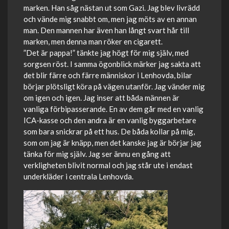
marken. Han såg nästan ut som Gazi. Jag blev livrädd
och vände mig snabbt om, men jag möts av en annan
man. Den mannen har även han långt svart hår till
marken, men denna man röker en cigarett.
”Det är pappa!” tänkte jag högt för mig själv, med
sorgsen röst. I samma ögonblick märker jag sakta att
det blir färre och färre människor i Lenhovda, bilar
börjar plötsligt köra på vägen utanför. Jag vänder mig
om igen och igen. Jag inser att båda männen är
vanliga förbipasserande. En av dem går med en vanlig
ICA-kasse och den andra är en vanlig byggarbetare
som bara snickrar på ett hus. De båda kollar på mig,
som om jag är knäpp, men det kanske jag är börjar jag
tänka för mig själv. Jag ser ännu en gång att
verkligheten blivit normal och jag står ute i endast
underkläder i centrala Lenhovda.