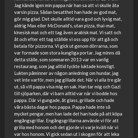
Jag kände igen min pappa när han sa att vi skulle äta
varsin pizza. Sådan besatthet han hade av god mat,
gör mig glad. Det skulle alltid vara god och lyxig mat,
aldrig Max eller McDonald’s, utan pizza, thai-mat,
kinesisk mat och ett tag även arabisk mat. Vi satt och
åt och efter ett tag ställde vi oss upp för att gå och
betala för pizzorna. Vi gick ut genom dörrarna, som
var formade som stora kungliga portar. Jag minns då
detta ställe, som sommaren 2013 var en vanlig
restaurang, som jag alltid tyckte luktade konstigt.
Lukten påminner av någon anledning om hundar, jag
vet inte varför, men jag gillade det. När vi alla tre går
ut, så vill pappa visa mig en sak. Han tar mig och Gazi
till sjöparken, där vi barn alltid var när vi bodde hos
pappa. Där vi gungade, åt glass, grillade och hade
våra bästa dagar hos pappa. Pappa hade inte så
mycket pengar, men han lade det han hade på att köpa
engångsgrillar. Engångsgrillarna använde vi för att
grilla med honom och det gjorde vi varje kväll när vi
var hos honom. Vi gick sedan ut i skogen för att leka