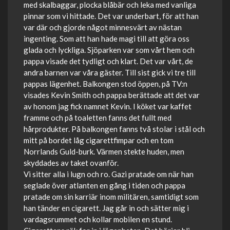
med skalbaggar, plocka blåbär och leka med vanliga
pinnar som vi hittade. Det var underbart, för att han
var där och gjorde något minnesvärt av nästan
ingenting. Som att han hade magi till att göra oss
glada och lyckliga. Sjöparken var som vårt hem och
pappa visade det tydligt och klart. Det var vårt, de
andra barnen var våra gäster. Till sist gick vi tre till
pappas lägenhet. Balkongen stod öppen, på TV:n
visades Kevin Smith och pappa berättade att det var
av honom jag fick namnet Kevin. I köket var kaffet
framme och på toaletten fanns det fullt med
hårprodukter. På balkongen fanns två stolar i stål och
mitt på bordet låg cigarettfimpar och en tom
Norrlands Guld-burk. Värmen stekte huden, men
skyddades av taket ovanför.
Vi sitter alla i lugn och ro. Gazi pratade om när han
seglade över atlanten en gång i tiden och pappa
pratade om sin karriär inom militären, samtidigt som
han tänder en cigarett. Jag går in och sätter mig i
vardagsrummet och kollar mobilen en stund.