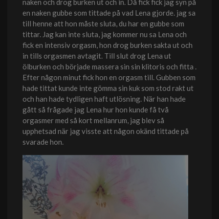
naken och drog burken ut och in. Då fick fick jag syn på
en naken gubbe som tittade på vad Lena gjorde. jag sa
till henne att hon måste sluta, du har en gubbe som
tittar. Jag kan inte sluta, jag kommer nu sa Lena och
fick en intensiv orgasm, hon drog burken sakta ut och
in tills orgasmen avtagit. Till slut drog Lena ut
ölburken och började massera sin sin klitoris och fitta .
Efter någon minut fick hon en orgasm till. Gubben som
hade tittat kunde inte gömma sin kuk som stod rakt ut
och han hade tydligen haft utlösning. När han hade
gått så frågade jag Lena hur hon kunde få två
orgasmer med så kort mellanrum, jag blev så
upphetsad när jag visste att någon okänd tittade på
svarade hon.