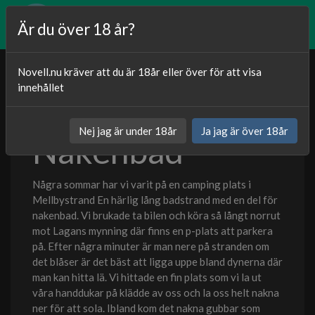
Är du över 18 år?
Novell.nu kräver att du är 18år eller över för att visa
innehållet
Publicerat
07.03.2025
Nej jag är under 18år
Ja jag är över 18år
Nakenbad
Kategori:
Sexnoveller
Några sommar har vi varit på en camping plats i
Mellbystrand En härlig lång badstrand med en del för
nakenbad. Vi brukade ta bilen och köra så långt norrut
mot Lagans mynning där finns en p-plats att parkera
på. Efter några minuter är man nere på stranden om
det blåser är det bäst att ligga uppe bland dynerna där
man kan hitta lä. Vi hittade en fin plats som vi la ut
våra handdukar på klädde av oss och la oss helt nakna
ner för att sola. Ibland kom det nakna gubbar som