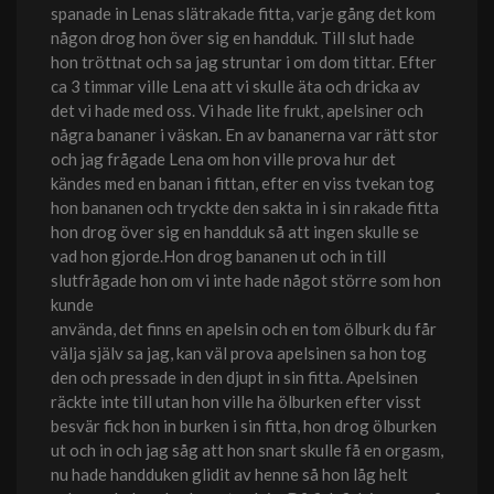
spanade in Lenas slätrakade fitta, varje gång det kom
någon drog hon över sig en handduk. Till slut hade
hon tröttnat och sa jag struntar i om dom tittar. Efter
ca 3 timmar ville Lena att vi skulle äta och dricka av
det vi hade med oss. Vi hade lite frukt, apelsiner och
några bananer i väskan. En av bananerna var rätt stor
och jag frågade Lena om hon ville prova hur det
kändes med en banan i fittan, efter en viss tvekan tog
hon bananen och tryckte den sakta in i sin rakade fitta
hon drog över sig en handduk så att ingen skulle se
vad hon gjorde.Hon drog bananen ut och in till
slutfrågade hon om vi inte hade något större som hon
kunde
använda, det finns en apelsin och en tom ölburk du får
välja själv sa jag, kan väl prova apelsinen sa hon tog
den och pressade in den djupt in sin fitta. Apelsinen
räckte inte till utan hon ville ha ölburken efter visst
besvär fick hon in burken i sin fitta, hon drog ölburken
ut och in och jag såg att hon snart skulle få en orgasm,
nu hade handduken glidit av henne så hon låg helt