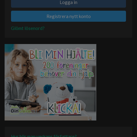
Logga in
Registrera nytt konto
Glömt lösenord?
Hur blir man veckans författare?