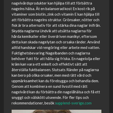
nagelvårdsprodukter kan hjälpa till att förbättra
nagelns hälsa. Ät en balanserad kost En kost rik på
vitaminer som biotin, zink och vitamin E kan hjälpa till
att förbättra nagelns struktur. Grönsaker, nötter och
fisk är bra alternativ för att stärka dina naglar inifrån.
Skydda naglarna Undvik att utsätta naglarna för
hårda kemikalier eller överdriven manikyr, eftersom
detta kan skada nagelytan och orsaka ränder. Använd
alltid handskar vid rengöring eller arbete med vatten.
Fuktighetsbevaring Nagelbanden och naglarna
behöver fukt för att hålla sig friska. En nagelolja eller
kräm kan vara ett enkelt och effektivt sätt att
återställa fuktbalansen. Slutsats Ränder på naglarna
kan bero på olika orsaker, men med rätt vård och
uppmärksamhet kan du förebygga och behandla dem.
Genom att kombinera en sund livsstil med rätt
nagelvård kan du förbättra din nagelåhälsa och få ett
snyggt och välskött utseende. För fler tips och
rekommendationer, besök
supplend-sverige.com