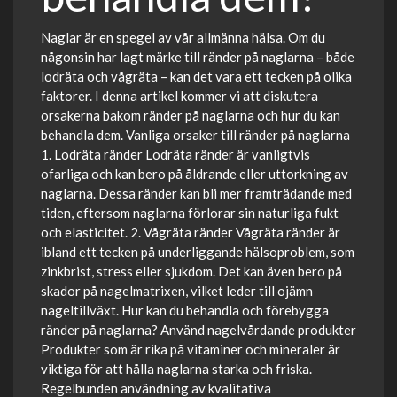
Naglar är en spegel av vår allmänna hälsa. Om du
någonsin har lagt märke till ränder på naglarna – både
lodräta och vågräta – kan det vara ett tecken på olika
faktorer. I denna artikel kommer vi att diskutera
orsakerna bakom ränder på naglarna och hur du kan
behandla dem. Vanliga orsaker till ränder på naglarna
1. Lodräta ränder Lodräta ränder är vanligtvis
ofarliga och kan bero på åldrande eller uttorkning av
naglarna. Dessa ränder kan bli mer framträdande med
tiden, eftersom naglarna förlorar sin naturliga fukt
och elasticitet. 2. Vågräta ränder Vågräta ränder är
ibland ett tecken på underliggande hälsoproblem, som
zinkbrist, stress eller sjukdom. Det kan även bero på
skador på nagelmatrixen, vilket leder till ojämn
nageltillväxt. Hur kan du behandla och förebygga
ränder på naglarna? Använd nagelvårdande produkter
Produkter som är rika på vitaminer och mineraler är
viktiga för att hålla naglarna starka och friska.
Regelbunden användning av kvalitativa