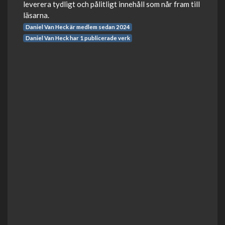
leverera tydligt och pålitligt innehåll som når fram till
läsarna.
Daniel Van Heck är medlem sedan 2024
Daniel Van Heck har 1 publicerade verk